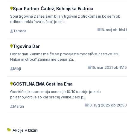
Spar Partner Čadež, Bohinjska Bistrica
Spar trgovina Danes sem bila v trgovini z otrokoma in ko sem ob
odhodu rekla ‘hvala, čao’, je ena...
16. maj ob 16:41
Tamara
Trgovina Dar
Dobar dan. Zanima me če se prodajaste modelčke Zastave 750
Hribar in otroci? Zanima me cena? Za...
15. mar 2021 ob 11:15
Mikji
GOSTILNA EMA Gostilna Ema
Gostišče je super moja ocena je 10/10 osebje je zelo
prijazno,Porcije so kar precej velike.Zelo p...
10. avg 2025 ob 20:50
Martin
Akcije v bližini