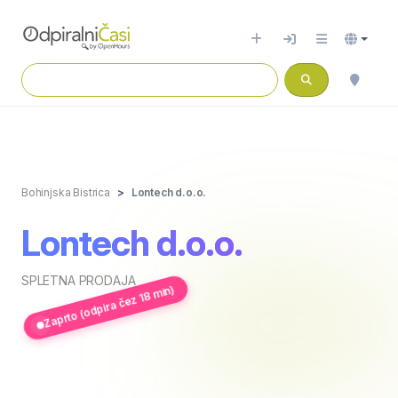
Bohinjska Bistrica
Lontech d.o.o.
Lontech d.o.o.
SPLETNA PRODAJA
Zaprto (odpira čez 18 min)