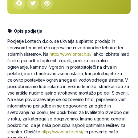
Opis podjetja
Podjetje Lontech d.o.o. se ukvarja s spletno prodajo in
servisom ter montažo ogrevalne in vodovodne tehnike ter
solarnih sistemov. Na
http://www.lontech.si/
lahko izbirate med
široko ponudbo toplotnih črpalk, peči za centralno
ogrevanje, kaminov (vgradni in prostostoječi na drva in
pelete), inox dimnikov in vsem ostalim, kar potrebujete za
celovito postavitev ogrevalnega ali vodovodnega sistema. V
ponudbi imamo tudi solarno in vetrno tehniko, strankam pa za
vse artikle nudimo lastno strokovno montažo po celi Sloveniji.
Na vaše povpraševanje se odzovemo hitro, pripravimo vam
informativno ponudbo in se dogovorimo za ogled in
svetovanje na domu, ter poskrbimo za kvalitetno izvedbo del
v roku, za katerega se dogovorimo. Imamo ugodne cene in
poskrbimo, da je naša ponudba najbolj optimalna rešitev za
stranko. Obiščite
http://www.lontech.si/
in preverite našo