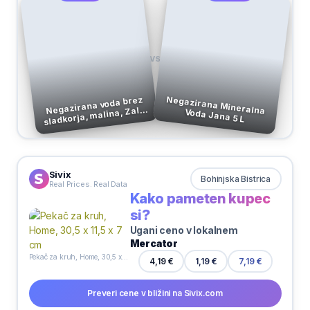
VS
Negazirana voda brez
sladkorja, malina, Zala,
Negazirana Mineralna Voda Jana 5 L
1,5 l
Sivix
Bohinjska Bistrica
Real Prices. Real Data
Kako pameten kupec
si?
Ugani ceno v lokalnem
Mercator
Pekač za kruh, Home, 30,5 x 11,5 x 7 cm
4,19 €
1,19 €
7,19 €
Preveri cene v bližini na Sivix.com