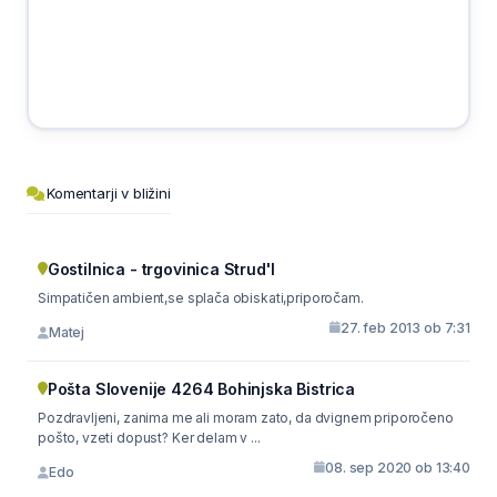
Komentarji v bližini
Gostilnica - trgovinica Strud'l
Simpatičen ambient,se splača obiskati,priporočam.
27. feb 2013 ob 7:31
Matej
Pošta Slovenije 4264 Bohinjska Bistrica
Pozdravljeni, zanima me ali moram zato, da dvignem priporočeno
pošto, vzeti dopust? Ker delam v ...
08. sep 2020 ob 13:40
Edo