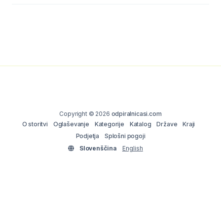
Copyright © 2026
odpiralnicasi.com
O storitvi
Oglaševanje
Kategorije
Katalog
Države
Kraji
Podjetja
Splošni pogoji
Slovenščina
English