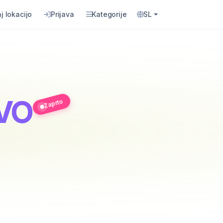
j lokacijo
Prijava
Kategorije
SL
TVO
Zaprto