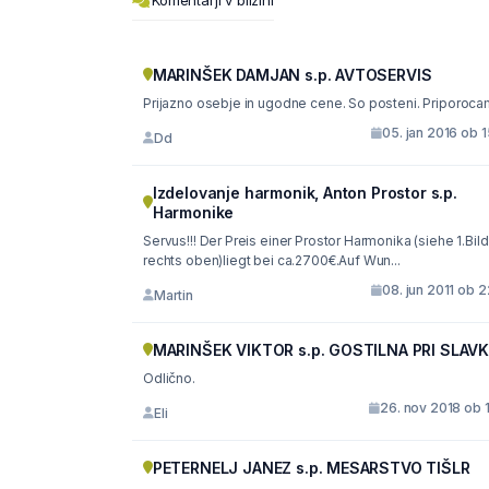
Komentarji v bližini
MARINŠEK DAMJAN s.p. AVTOSERVIS
Prijazno osebje in ugodne cene. So posteni. Priporoca
05. jan 2016 ob 
Dd
Izdelovanje harmonik, Anton Prostor s.p.
Harmonike
Servus!!! Der Preis einer Prostor Harmonika (siehe 1.Bild
rechts oben)liegt bei ca.2700€.Auf Wun...
08. jun 2011 ob 
Martin
MARINŠEK VIKTOR s.p. GOSTILNA PRI SLAVK
Odlično.
26. nov 2018 ob 
Eli
PETERNELJ JANEZ s.p. MESARSTVO TIŠLR