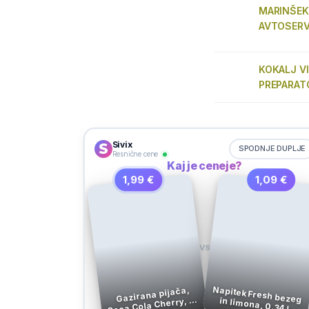
MARINŠEK
AVTOSERV
KOKALJ VI
PREPARAT
Sivix
SPODNJE DUPLJE
Resnične cene
Kaj je ceneje?
1,99 €
1,09 €
VS
Napitek Fresh bezeg in limona, 0.34 l,
Gazirana pijača,
Coca Cola Cherry, 1,5