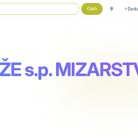
Doda
Išči
E s.p. MIZARS