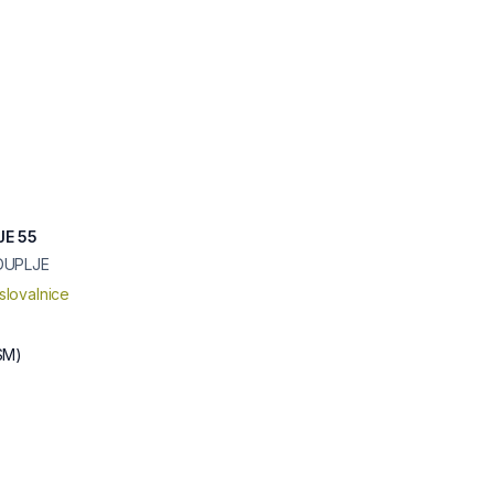
E 55
DUPLJE
slovalnice
SM)