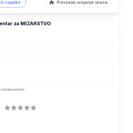
či napako
Prevzemi urejanje vnosa
entar za MIZARSTVO
m obiskovalcem!