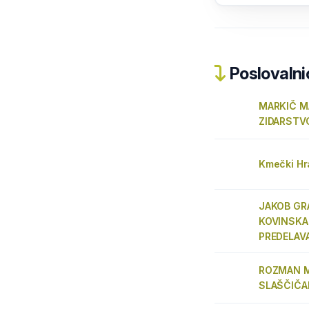
Poslovalnic
MARKIČ MA
ZIDARSTV
Kmečki H
JAKOB GRA
KOVINSKA
PREDELAV
ROZMAN M
SLAŠČIČ