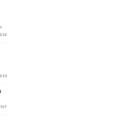
m.
15:32
22:33
I
11:07