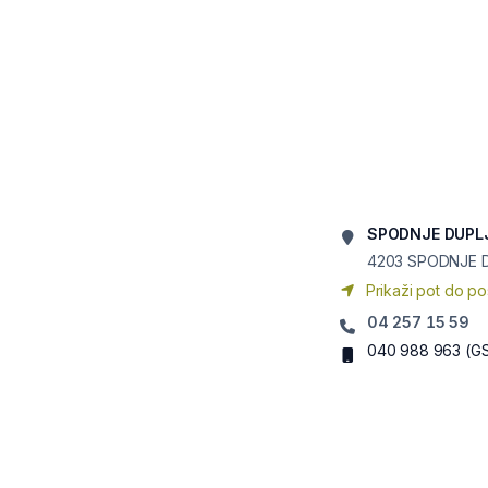
SPODNJE DUPLJ
4203
SPODNJE 
Prikaži pot do po
04 257 15 59
040 988 963
(G