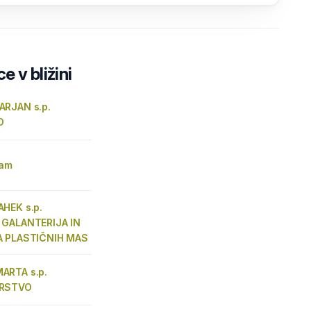
e v bližini
RJAN s.p.
O
ram
HEK s.p.
 GALANTERIJA IN
A PLASTIČNIH MAS
ARTA s.p.
ARSTVO