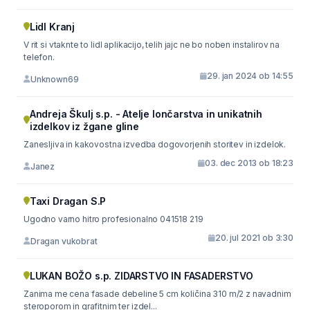
Lidl Kranj
V rit si vtaknte to lidl aplikacijo, telih jajc ne bo noben instalirov na
telefon.
29. jan 2024 ob 14:55
Unknown69
Andreja Škulj s.p. - Atelje lončarstva in unikatnih
izdelkov iz žgane gline
Zanesljiva in kakovostna izvedba dogovorjenih storitev in izdelok.
03. dec 2013 ob 18:23
Janez
Taxi Dragan S.P
Ugodno varno hitro profesionalno 041518 219
20. jul 2021 ob 3:30
Dragan vukobrat
LUKAN BOŽO s.p. ZIDARSTVO IN FASADERSTVO
Zanima me cena fasade debeline 5 cm količina 310 m/2 z navadnim
steroporom in grafitnim ter izdel...