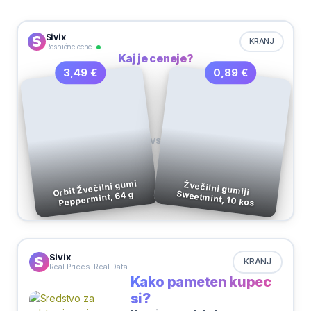
Sivix
KRANJ
Resnične cene
Kaj je ceneje?
0,89 €
3,49 €
VS
Orbit Žvečilni gumi
Žvečilni gumiji
Sweetmint, 10 kos
Peppermint, 64 g
Sivix
KRANJ
Real Prices. Real Data
Kako pameten kupec
si?