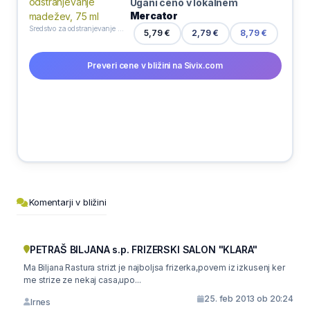
Ugani ceno v lokalnem
Mercator
Sredstvo za odstranjevanje madežev, 75 ml
5,79 €
2,79 €
8,79 €
Preveri cene v bližini na Sivix.com
Komentarji v bližini
PETRAŠ BILJANA s.p. FRIZERSKI SALON "KLARA"
Ma Biljana Rastura strizt je najboljsa frizerka,povem iz izkusenj ker
me strize ze nekaj casa,upo...
25. feb 2013 ob 20:24
Irnes