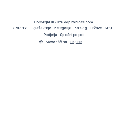
Copyright © 2026
odpiralnicasi.com
O storitvi
Oglaševanje
Kategorije
Katalog
Države
Kraji
Podjetja
Splošni pogoji
Slovenščina
English