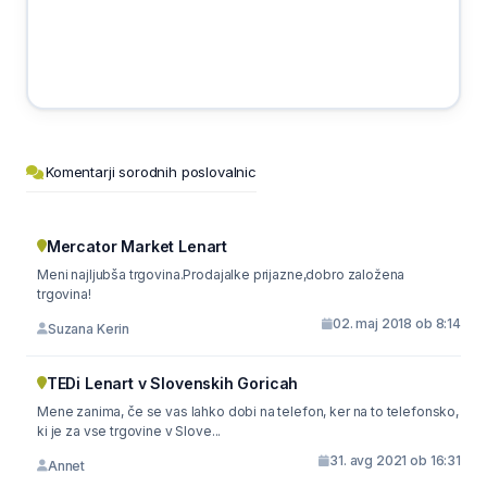
Komentarji sorodnih poslovalnic
Mercator Market Lenart
Meni najljubša trgovina.Prodajalke prijazne,dobro založena
trgovina!
02. maj 2018 ob 8:14
Suzana Kerin
TEDi Lenart v Slovenskih Goricah
Mene zanima, če se vas lahko dobi na telefon, ker na to telefonsko,
ki je za vse trgovine v Slove...
31. avg 2021 ob 16:31
Annet