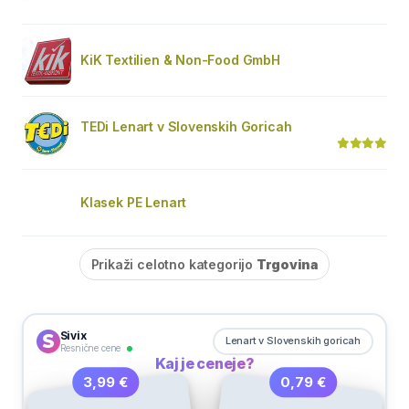
KiK Textilien & Non-Food GmbH
TEDi Lenart v Slovenskih Goricah
Klasek PE Lenart
Prikaži celotno kategorijo
Trgovina
Sivix
Lenart v Slovenskih goricah
Resnične cene
Kaj je ceneje?
0,79 €
3,99 €