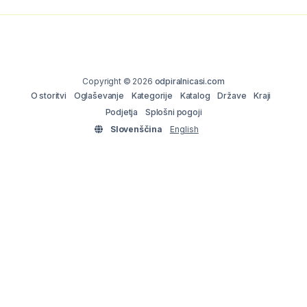
Copyright © 2026
odpiralnicasi.com
O storitvi
Oglaševanje
Kategorije
Katalog
Države
Kraji
Podjetja
Splošni pogoji
Slovenščina
English