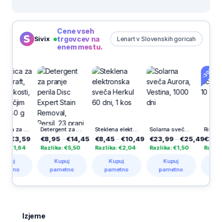
Cene vseh
trgovcev na
Sivix
Lenart v Slovenskih goricah
enem mestu.
-30%
Poslastica za pse Vitakraft, kalcijeve kosti, ovite z račjim mesom, 80 g
Detergent za pranje perila Disc Expert Stain Removal, Persil, 23 pranj
Steklena elektronska sveča Herkul 60 dni, 1 kos
Solarna sveča Aurora, Vestina, 1000 dni
Risalni blok Ucl, A3
,59
€8,95
–
€14,45
€8,45
–
€10,49
€23,99
–
€25,49
€3,49
–
€5,
64
Razlika: €5,50
Razlika: €2,04
Razlika: €1,50
Razlika: €1,8
Kupuj
Kupuj
Kupuj
Kupuj
pametno
pametno
pametno
pametno
Izjeme