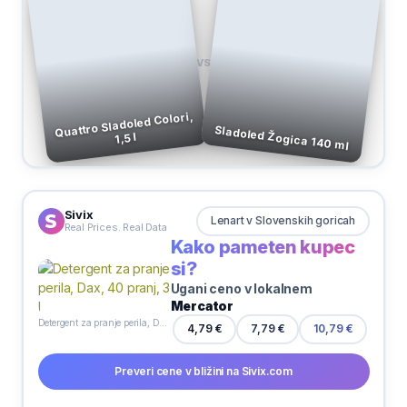
VS
Quattro Sladoled Colori,
Sladoled Žogica 140 ml
1,5 l
Sivix
Lenart v Slovenskih goricah
Real Prices. Real Data
Kako pameten kupec
si?
Ugani ceno v lokalnem
Mercator
Detergent za pranje perila, Dax, 40 pranj, 3 l
7,79 €
4,79 €
10,79 €
Preveri cene v bližini na Sivix.com