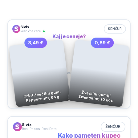
Sivix
ŠENČUR
Resnične cene
Kaj je ceneje?
0,89 €
3,49 €
VS
Orbit Žvečilni gumi
Žvečilni gumiji
Sweetmint, 10 kos
Peppermint, 64 g
Sivix
ŠENČUR
Real Prices. Real Data
Kako pameten kupec