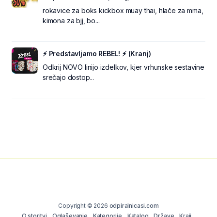
rokavice za boks kickbox muay thai, hlače za mma,
kimona za bjj, bo...
⚡ Predstavljamo REBEL! ⚡ (Kranj)
Odkrij NOVO linijo izdelkov, kjer vrhunske sestavine
srečajo dostop...
Copyright © 2026
odpiralnicasi.com
O storitvi
Oglaševanje
Kategorije
Katalog
Države
Kraji