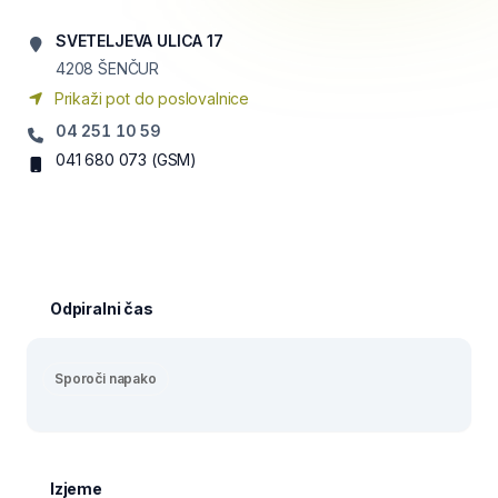
SVETELJEVA ULICA 17
4208
ŠENČUR
Prikaži pot do poslovalnice
04 251 10 59
041 680 073
(GSM)
Odpiralni čas
Sporoči napako
Izjeme