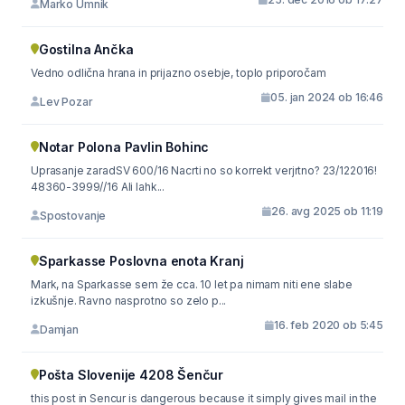
Marko Umnik
Gostilna Ančka
Vedno odlična hrana in prijazno osebje, toplo priporočam
05. jan 2024 ob 16:46
Lev Pozar
Notar Polona Pavlin Bohinc
Uprasanje zaradSV 600/16 Nacrti no so korrekt verjrtno? 23/122016!
48360-3999//16 Ali lahk...
26. avg 2025 ob 11:19
Spostovanje
Sparkasse Poslovna enota Kranj
Mark, na Sparkasse sem že cca. 10 let pa nimam niti ene slabe
izkušnje. Ravno nasprotno so zelo p...
16. feb 2020 ob 5:45
Damjan
Pošta Slovenije 4208 Šenčur
this post in Sencur is dangerous because it simply gives mail in the