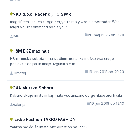
NKD d.o.o. Radenci, TC SPAR
magnificent issues altogether, you simply won a new reader. What
might you recommend about your ...
20. maj 2025 ob 3:20
Iola
H&M EKZ maximus
H&m murska sobota nima stadium merch za moške vse druge
poslovalnice pa jih imajo. Izgubili ste m...
19. jan 2018 ob 20:23
Timotej
C&A Murska Sobota
Kaksne akcije imate in kaj imate vse znizano dolge hlace tudi hvala
19. jun 2018 ob 12:13
Valerija
Takko Fashion TAKKO FASHION
zanima me če še imate one direction majice??