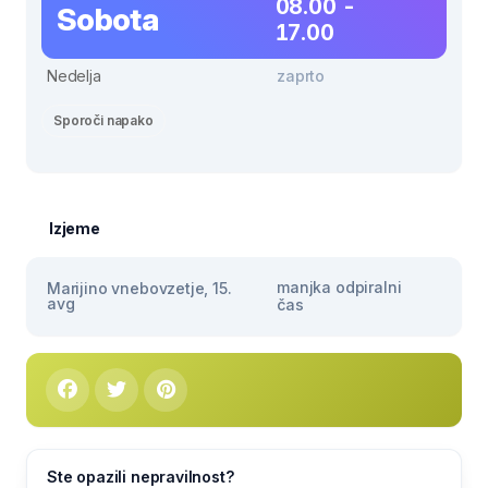
08.00 -
Sobota
17.00
Nedelja
zaprto
Sporoči napako
Izjeme
manjka odpiralni
Marijino vnebovzetje, 15.
avg
čas
Ste opazili nepravilnost?