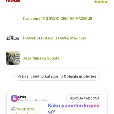
Transport TRGOVSKI CENTER MAXIMUS
s.Oliver SLO d.o.o. s.Oliver, Maximus
Geox Murska Sobota
Prikaži celotno kategorijo
Oblačila in obutev
Sivix
GORNJA RADGONA
Real Prices. Real Data
Kako pameten kupec
si?