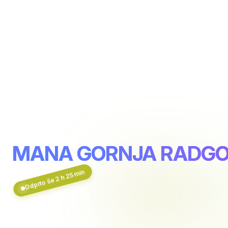
MANA GORNJA RADG
Odprto še 2 h 25 min