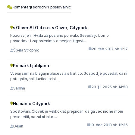
Komentarji sorodnih poslovalnic
s.Oliver SLO d.o.o. s.Oliver, Citypark
Pozdravljeni. Hvala za poslano pohvalo. Seveda jo bomo
posredovali zaposlenim v omenjeni trgovi...
20. feb 2017 ob 11:17
Špela Stropnik
Primark Ljubljana
Včeraj sem na blagajni plačevala s kartico. Gospod je povedal, da ni
potegnilo, nak kartico prisl...
23. jul 2025 ob 14:58
Sabina
Humanic Citypark
Spostovani, Človek je velikokrat preprican, da ga vec nic ne more
presenetiti, pa zal ni tako....
19. dec 2018 ob 12:36
Dejan