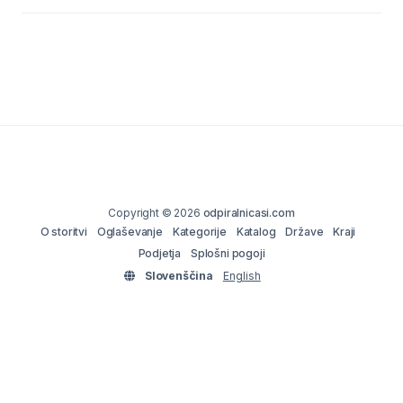
Copyright © 2026
odpiralnicasi.com
O storitvi
Oglaševanje
Kategorije
Katalog
Države
Kraji
Podjetja
Splošni pogoji
Slovenščina
English