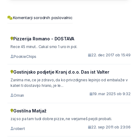
Komentarji sorodnih poslovalnic
Pizzerija Romano - DOSTAVA
Rece 45 minut.. Cakal smo 1 uro in pol.
22. dec 2017 ob 15:49
PookieChips
Gostinjsko podjetje Kranj d.o.o. Das ist Valter
Zanima me, ce je zdravo, da ko privzdignes lepinjo od embalaže v
kateri ti dostavijo hrano, je le...
19. mar 2025 ob 9:32
Oman
Gostilna Matjaž
zaj so pa tam tudi dobre pizze, ne verjameš pejdi probati.
22. sep 2011 ob 23:06
robert