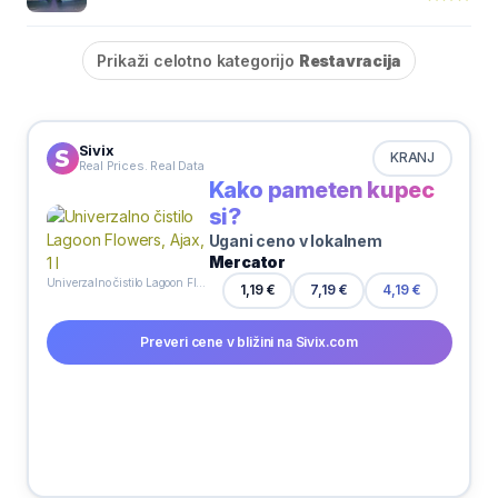
Prikaži celotno kategorijo
Restavracija
Sivix
KRANJ
Real Prices. Real Data
Kako pameten kupec
si?
Ugani ceno v lokalnem
Mercator
Univerzalno čistilo Lagoon Flowers, Ajax, 1 l
7,19 €
1,19 €
4,19 €
Preveri cene v bližini na Sivix.com