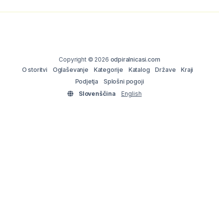
Copyright © 2026
odpiralnicasi.com
O storitvi
Oglaševanje
Kategorije
Katalog
Države
Kraji
Podjetja
Splošni pogoji
Slovenščina
English