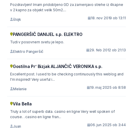
Pozdravljeni! Imam pridobljeno GD za zamenjavo strehe iz 4kapne
v 2 kapno za objekt velik 50m2....
18. nov 2019 ob 13:11
šlojk
PANGERŠIČ DANIJEL s.p. ELEKTRO
Tudi v posovnem svetu je lepo.
29. feb 2012 ob 21:13
Elektro Pangeršič
Gostilna Pr’ Bizjak ALJANČIČ VERONIKA s.p.
Excellent post. I used to be checking continuously this weblog and
I'm inspired! Very useful i...
19. maj 2025 ob 8:58
Melanie
Vila Bella
Truly a lot of superb data. casino en ligne Very well spoken of
course. . casino en ligne fran...
06. jun 2025 ob 3:44
Juan