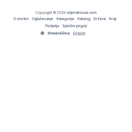
Copyright © 2026
odpiralnicasi.com
O storitvi
Oglaševanje
Kategorije
Katalog
Države
Kraji
Podjetja
Splošni pogoji
Slovenščina
English