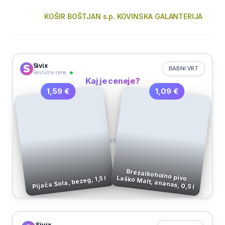
KOŠIR BOŠTJAN s.p. KOVINSKA GALANTERIJA
Sivix
BABNI VRT
Resnične cene
Kaj je ceneje?
1,09 €
1,59 €
VS
Brezalkoholno pivo Laško Malt, ananas, 0,5 l
Pijača Sola, bezeg, 1,5 l
Sivix