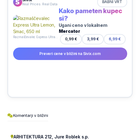
BABNI VRT
Real Prices. Real Data
Kako pameten kupec
si?
Ugani ceno v lokalnem
Mercator
Razmaščevalec Express Ultra Lemon, Smac, 650 ml
3,99 €
0,99 €
6,99 €
Preveri cene v bližini na Sivix.com
Komentarji v bližini
ARHITEKTURA 212, Jure Roblek s.p.