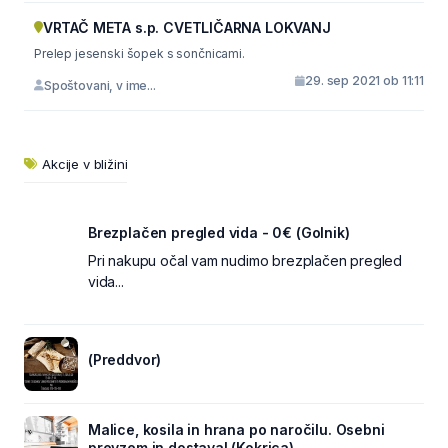
VRTAČ META s.p. CVETLIČARNA LOKVANJ
Prelep jesenski šopek s sončnicami.
29. sep 2021 ob 11:11
Spoštovani, v ime...
Akcije v bližini
Brezplačen pregled vida - 0€ (Golnik)
Pri nakupu očal vam nudimo brezplačen pregled
vida...
(Preddvor)
Malice, kosila in hrana po naročilu. Osebni
prevzem in dostava! (Kokrica)