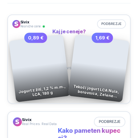
Sivix
PODBREZJE
Resnične cene
Kaj je ceneje?
1,69 €
0,89 €
VS
Jogurt z žiti, 1,2 % m.m.,
Tekoči jogurt LCA Nula, borovnica, Zelene
LCA, 180 g
Doline, 500 g
Sivix
PODBREZJE
Real Prices. Real Data
Kako pameten kupec
si?