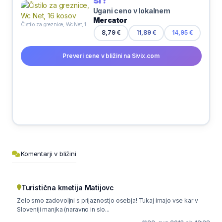
Ugani ceno v lokalnem
Mercator
Čistilo za greznice, Wc Net, 16 kosov
8,79 €
11,89 €
14,95 €
Preveri cene v bližini na Sivix.com
Komentarji v bližini
Turistična kmetija Matijovc
Zelo smo zadovoljni s prijaznostjo osebja! Tukaj imajo vse kar v
Sloveniji manjka (naravno in slo...