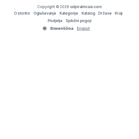
Copyright © 2026
odpiralnicasi.com
O storitvi
Oglaševanje
Kategorije
Katalog
Države
Kraji
Podjetja
Splošni pogoji
Slovenščina
English