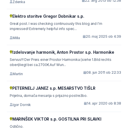
22. avg 2013 ob 12:38
Zdenka
Elektro storitve Gregor Dobnikar s.p.
Great post. I was checking continuously this blog and I'm
impressed! Extremely helpful info spec...
20. maj 2025 ob 4:39
Milla
Izdelovanje harmonik, Anton Prostor s.p. Harmonike
Servus!!! Der Preis einer Prostor Harmonika (siehe 1.Bild rechts
oben)liegt bei ca.2700€.Auf Wun...
08. jun 2011 ob 22:33
Martin
PETERNELJ JANEZ s.p. MESARSTVO TIŠLR
Prijetna, domača mesarija s prijazno postrežbo.
14. apr 2020 ob 8:38
Igor Dornik
MARINŠEK VIKTOR s.p. GOSTILNA PRI SLAVKI
Odlično.