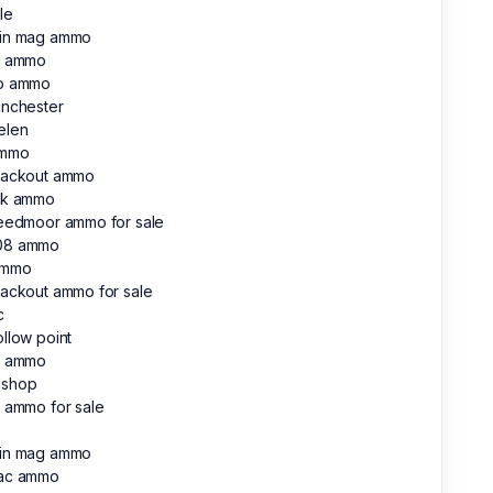
le
in mag ammo
r ammo
p ammo
inchester
elen
ammo
lackout ammo
lk ammo
reedmoor ammo for sale
08 ammo
ammo
lackout ammo for sale
c
llow point
r ammo
 shop
 ammo for sale
in mag ammo
ac ammo