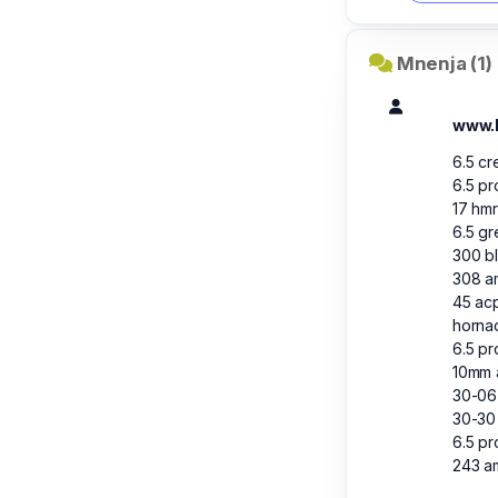
Mnenja (1)
www.
6.5 c
6.5 pr
17 hmr
6.5 g
300 b
308 
45 ac
horna
6.5 pr
10mm
30-0
30-30
6.5 p
243 