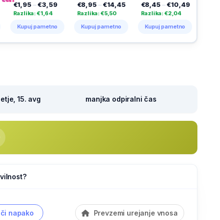
–
€3,59
€8,95
–
€14,45
€8,45
–
€10,49
€3,49
–
€5,29
: €1,64
Razlika: €5,50
Razlika: €2,04
Razlika: €1,80
 pametno
Kupuj pametno
Kupuj pametno
Kupuj pametno
tje, 15. avg
manjka odpiralni čas
vilnost?
či napako
Prevzemi urejanje vnosa