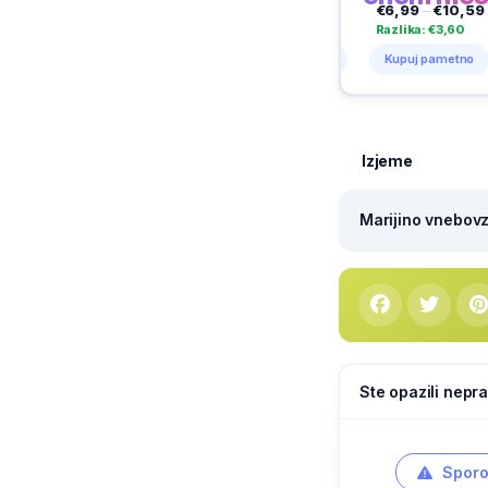
€3,85
–
€4,99
€9,95
–
€11,99
€6,99
–
€10,59
€1,95
Razlika: €1,14
Razlika: €2,04
Razlika: €3,60
Razlika
Kupuj pametno
Kupuj pametno
Kupuj pametno
Kupuj
Izjeme
Marijino vnebovze
Ste opazili nepra
Sporo