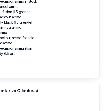
reedmoor ammo in stock
rendel ammo
l fusion 6.5 grendel
lackout ammo
y black 6.5 grendel
win mag ammo
ammo
lackout ammo for sale
lk ammo
reedmoor ammunition
y 6.5 prc
tar za Cilinder.si