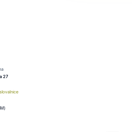
na
a 27
slovalnice
SM)