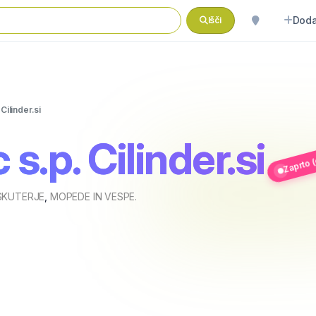
Doda
Išči
Cilinder.si
Zaprto (
s.p. Cilinder.si
 SKUTERJE
,
MOPEDE IN VESPE.