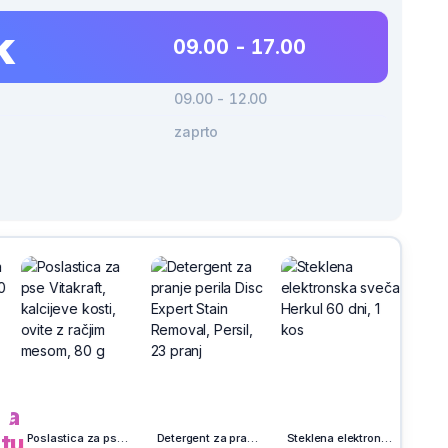
k
09.00 - 17.00
09.00 - 12.00
zaprto
-30%
h
na
tu.
Poslastica za pse Vitakraft, kalcijeve kosti, ovite z račjim mesom, 80 g
Detergent za pranje perila Disc Expert Stain Removal, Persil, 23 pranj
Steklena elektronska sveča Herkul 60 dni, 1 kos
Risalni blok Ucl