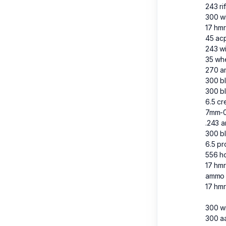
243 rif
300 w
17 hm
45 ac
243 w
35 wh
270 
300 b
300 b
6.5 c
7mm-
.243 
300 b
6.5 pr
556 ho
17 hm
ammo
17 hmr
300 w
300 a