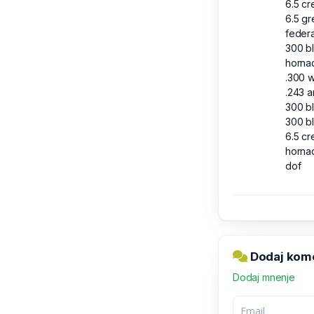
6.5 c
6.5 g
federa
300 b
hornad
.300 
.243 
300 b
300 b
6.5 c
hornad
dof
Dodaj komen
Dodaj mnenje