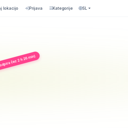
j lokacijo
Prijava
Kategorije
SL
odpira čez 2 h 26 min)