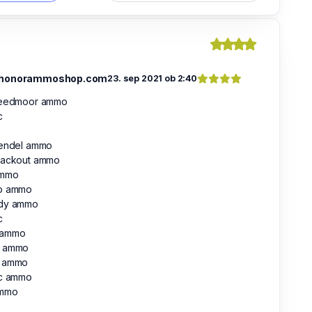
honorammoshop.com
23. sep 2021 ob 2:40
reedmoor ammo
c
rendel ammo
lackout ammo
ammo
p ammo
dy ammo
c
 ammo
6 ammo
 ammo
rc ammo
ammo