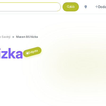
Doda
Išči
 Savinji
Maxen BS Nizka
izka
Odprto