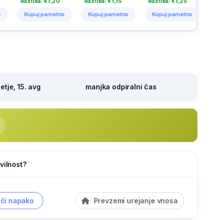
Razlika: €1,20
Razlika: €1,15
Razlika: €1,25
Razlika
Kupuj pametno
Kupuj pametno
Kupuj pametno
Kupuj
tje, 15. avg
manjka odpiralni čas
vilnost?
či napako
Prevzemi urejanje vnosa