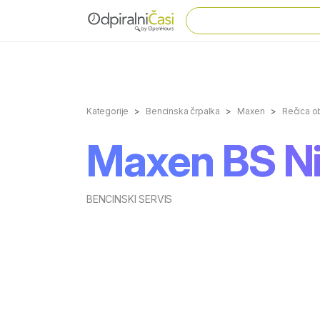
Kategorije
Bencinska črpalka
Maxen
Rečica ob
Maxen BS N
BENCINSKI SERVIS