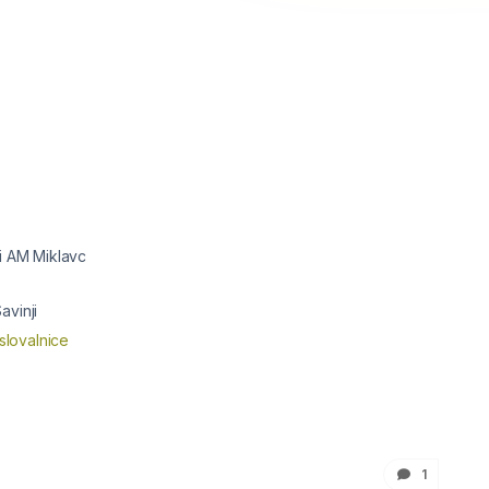
i AM Miklavc
avinji
slovalnice
1