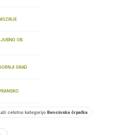
 MOZIRJE
 LJUBNO OB
 GORNJI GRAD
 VRANSKO
kaži celotno kategorijo
Bencinska črpalka