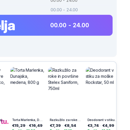
00.00 - 24.00
00.00 - 24.00
lja
00.00 - 24.00
h
na
tu.
Torta Marlenka, Dunajska, medena, 800 g
Razkužilo za roke in površine Stelex Saniform, 750ml
Deodorant v stiku za moške Rockstar, 50 ml
€15,29
–
€16,49
€7,39
–
€8,54
€3,74
–
€4,99
€3,14