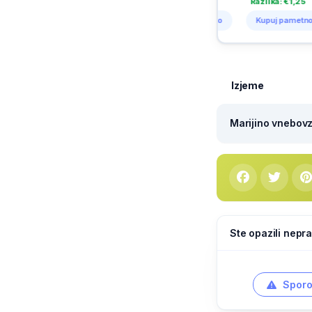
Razlika: €1,15
Razlika: €1,25
Razlika: €1,25
Kupuj pametno
Kupuj pametno
Kupuj pametno
Izjeme
Marijino vnebovze
Ste opazili nepra
Sporo