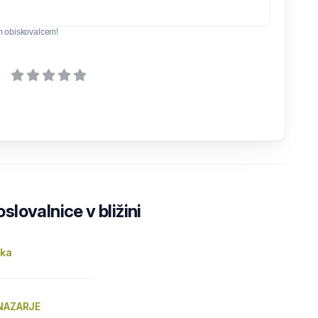
m obiskovalcem!
lovalnice v bližini
zka
 NAZARJE