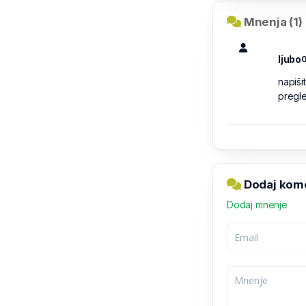
Mnenja (1)
ljubo
0
napiši
pregl
Dodaj kome
Dodaj mnenje