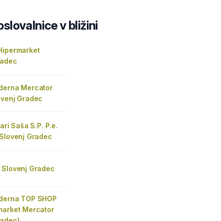
lovalnice v bližini
Hipermarket
radec
derna Mercator
ovenj Gradec
ari Saša S.P. P.e.
 Slovenj Gradec
 Slovenj Gradec
oderna TOP SHOP
market Mercator
radec)