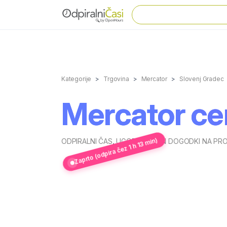
Kategorije
Trgovina
Mercator
Slovenj Gradec
Mercator ce
Zaprto (odpira čez 1 h 13 min)
ODPIRALNI ČAS
,
UGODNOSTI IN DOGODKI NA PR