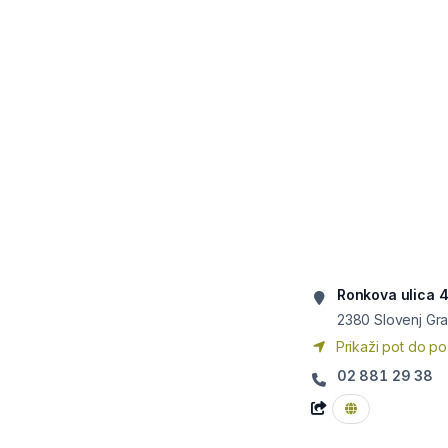
Ronkova ulica 
2380
Slovenj Gr
Prikaži pot do po
02 881 29 38