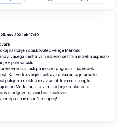
o
25. nov 2021 ob 17:40
vani!
kaj naklonjen obiskovalec verige Merkator.
novi vašega centra vam iskreno čestitam in želim uspešno
nje v prihodnosti.
j prenovi notranjosti pa močno pogrešam napredek
osti. Kar veliko večjih centrov konkurence je uredilo
t polnjenja električnih avtomobilov in najmanj, kar
ujem od Merkatorja, je vsaj sledenje konkurenci.
boste odgovorili, vam bom hvaležen.
vam lep dan in uspešno naprej!