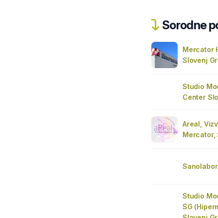
Sorodne pos
Mercator 
Slovenj G
Studio Mo
Center Sl
Areal, Vizv
Mercator,
Sanolabor
Studio M
SG (Hiper
Slovenj G