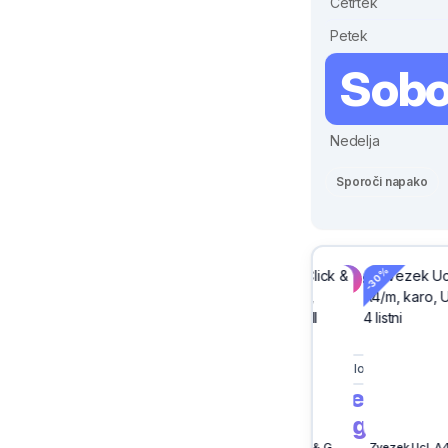
Četrtek
Petek
Sobo
Nedelja
Sporoči napako
-30%
-30%
-25%
Sivix
Slovenj Gradec
Cene vse
trgovcev 
Elektronski vložek Apolon, Vestina, 365 dni
Solarna sveča, mix, Ecosija
Lonček, Click & Go, turkizen, Faber Castell
Zvezek Ucl, A4/m, karo, Uefa, 4 listni