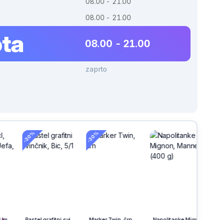
08.00 - 21.00
08.00 - 21.00
ta
08.00 - 21.00
zaprto
-30%
h
na
Pastel grafitni svinčnik, Bic, 5/1
Marker Twin, črn
Napolitanke Mignon, Manner (400 g)