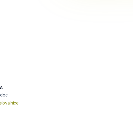
4A
adec
slovalnice