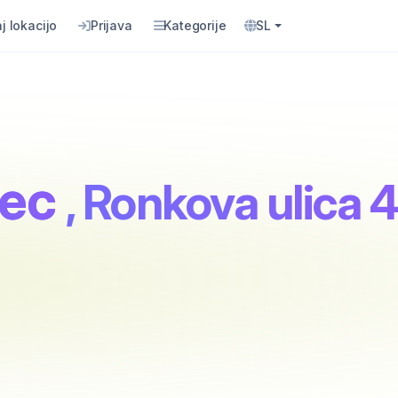
j lokacijo
Prijava
Kategorije
SL
dec
, Ronkova ulica 