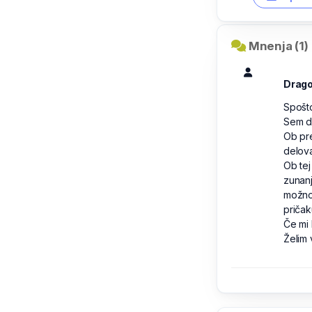
Mnenja (1)
Drag
Spošto
Sem do
Ob pre
delova
Ob te
zunanj
možnos
pričak
Če mi 
Želim 