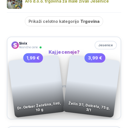
Aro d.o.o. trgovina za male živali Jesenice
Prikaži celotno kategorijo
Trgovina
Sivix
Jesenice
Resnične cene
Kaj je ceneje?
3,99 €
1,99 €
VS
Dr. Oetker Želatina, listi,
Želin 3:1, Dolcela, 75 g,
10 g
3/1