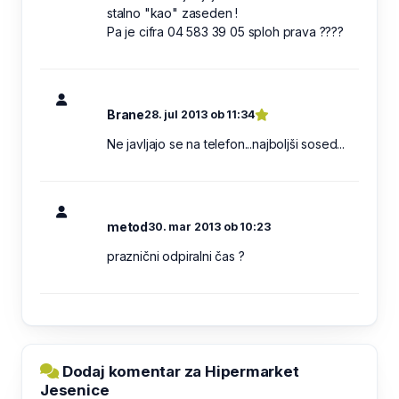
stalno "kao" zaseden !
Pa je cifra 04 583 39 05 sploh prava ????
Brane
28. jul 2013 ob 11:34
Ne javljajo se na telefon...najboljši sosed...
metod
30. mar 2013 ob 10:23
praznični odpiralni čas ?
Dodaj komentar za Hipermarket
Jesenice