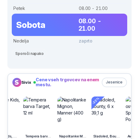
Petek
08.00 - 21.00
08.00 -
Sobota
21.00
Nedelja
zaprto
Sporoči napako
Cene vseh trgovcev na enem
Sivix
Jesenice
mestu.
-22%
Tempera barva Target, 12 ml
Napolitanke Mignon, Manner (400 g)
Sladoled, Bounty, 6 x 39,1 g
Avto osvežilec Air Splah, vanilija, PowerAir