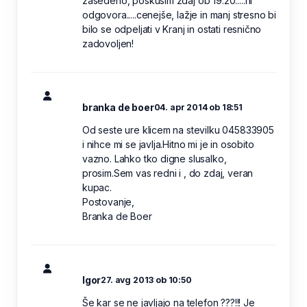
zasedeno, poskusim zdaj ob 19:20.....ni
odgovora.....cenejše, lažje in manj stresno bi
bilo se odpeljati v Kranj in ostati resnično
zadovoljen!
branka de boer
04. apr 2014 ob 18:51
Od seste ure klicem na stevilku 045833905
i nihce mi se javlja.Hitno mi je in osobito
vazno. Lahko tko digne slusalko,
prosim.Sem vas redni i , do zdaj, veran
kupac.
Postovanje,
Branka de Boer
Igor
27. avg 2013 ob 10:50
Še kar se ne javljajo na telefon ???!!! Je