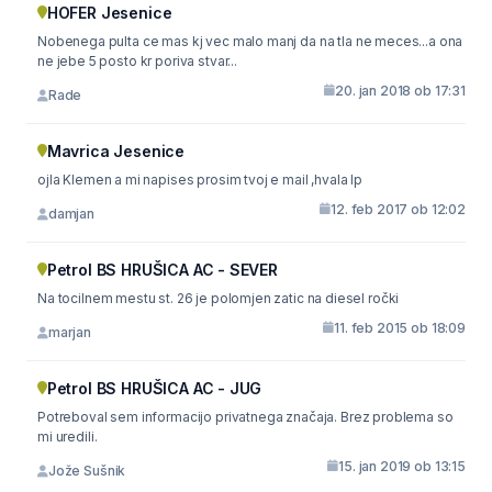
HOFER Jesenice
Nobenega pulta ce mas kj vec malo manj da na tla ne meces...a ona
ne jebe 5 posto kr poriva stvar...
20. jan 2018 ob 17:31
Rade
Mavrica Jesenice
ojla Klemen a mi napises prosim tvoj e mail ,hvala lp
12. feb 2017 ob 12:02
damjan
Petrol BS HRUŠICA AC - SEVER
Na tocilnem mestu st. 26 je polomjen zatic na diesel ročki
11. feb 2015 ob 18:09
marjan
Petrol BS HRUŠICA AC - JUG
Potreboval sem informacijo privatnega značaja. Brez problema so
mi uredili.
15. jan 2019 ob 13:15
Jože Sušnik