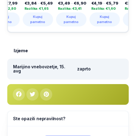
€3,84
–
€5,49
€3,49
–
€6,90
€4,19
–
€5,79
€3,69
–
€4,99
Razlika: €1,65
Razlika: €3,41
Razlika: €1,60
Razlika: €1,30
Kupuj
Kupuj
Kupuj
Kupuj
pametno
pametno
pametno
pametno
Izjeme
Marijino vnebovzetje, 15.
zaprto
avg
Ste opazili nepravilnost?