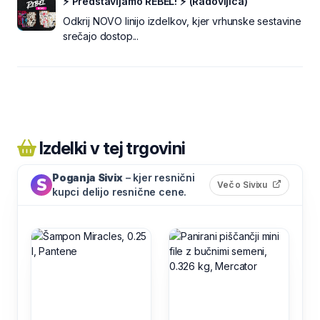
⚡ Predstavljamo REBEL! ⚡ (Radovljica)
Odkrij NOVO linijo izdelkov, kjer vrhunske sestavine
srečajo dostop...
Izdelki v tej trgovini
Poganja Sivix
– kjer resnični
(odpre s
Več o Sivixu
kupci delijo resnične cene.