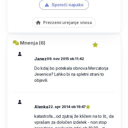
Sporoči napako
Prevzemi urejanje vnosa
Mnenja (6)
Janez
09. nov 2015 ob 11:42
Do kdaj bo potekala obnova Mercatorja
Jesenice? Lahko bi na spletni strani to
objavili.
Alenka
22. apr 2014 ob 19:47
katastrofa....od zjutraj že kličem na to št., da
vprašam za določen izdelek - non stop