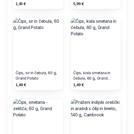
v čokoladi, 200 g,
1,45 €
5,99 €
Odlično
Čips, sir in čebula, 60 g,
Čips, kisla smetana in
Grand Potato
čebula, 60 g, Grand
Potato
1,49 €
1,49 €