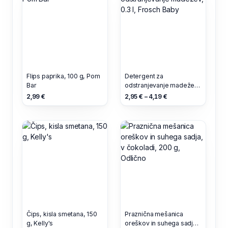
Flips paprika, 100 g, Pom
Detergent za
Bar
odstranjevanje madežev,
0.3 l, Frosch Baby
2,99 €
2,95 € – 4,19 €
Čips, kisla smetana, 150
Praznična mešanica
g, Kelly's
oreškov in suhega sadja,