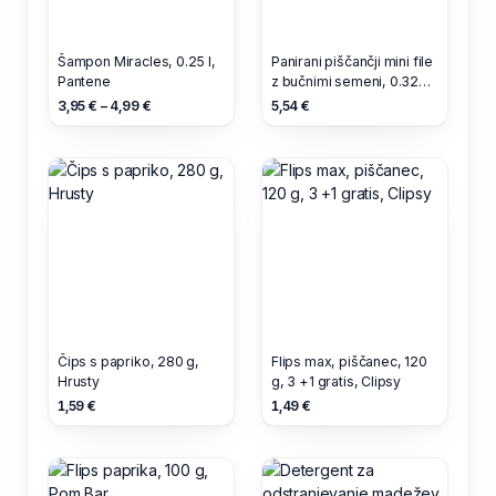
Šampon Miracles, 0.25 l,
Panirani piščančji mini file
Pantene
z bučnimi semeni, 0.326
kg, Mercator
3,95 € – 4,99 €
5,54 €
Čips s papriko, 280 g,
Flips max, piščanec, 120
Hrusty
g, 3 +1 gratis, Clipsy
1,59 €
1,49 €