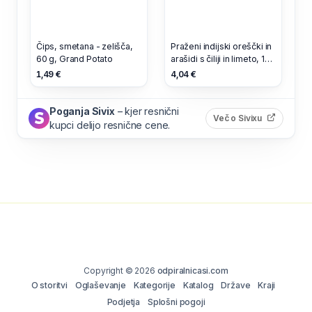
Čips, smetana - zelišča,
Praženi indijski oreščki in
60 g, Grand Potato
arašidi s čiliji in limeto, 140
g, Cambrook
1,49 €
4,04 €
Poganja Sivix
– kjer resnični
(odpre s
Več o Sivixu
kupci delijo resnične cene.
Copyright © 2026
odpiralnicasi.com
O storitvi
Oglaševanje
Kategorije
Katalog
Države
Kraji
Podjetja
Splošni pogoji