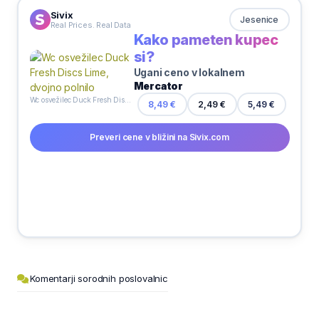
Sivix
Jesenice
Real Prices. Real Data
Kako pameten kupec
si?
Ugani ceno v lokalnem
Mercator
Wc osvežilec Duck Fresh Discs Lime, dvojno polnilo
8,49 €
2,49 €
5,49 €
Preveri cene v bližini na Sivix.com
Komentarji sorodnih poslovalnic