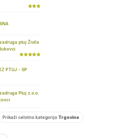
NINA
zadruga ptuj Živila
Bukovci
KZ PTUJ - SP
zadruga Ptuj z.o.o.
kovci
Prikaži celotno kategorijo
Trgovina