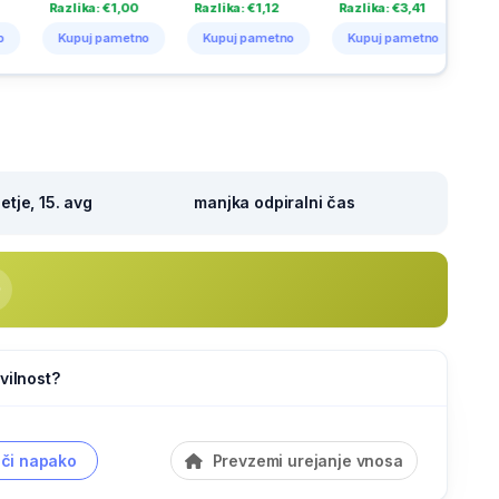
ka: €1,00
Razlika: €1,12
Razlika: €3,41
Razlika: €1,60
uj pametno
Kupuj pametno
Kupuj pametno
Kupuj pametno
tje, 15. avg
manjka odpiralni čas
vilnost?
či napako
Prevzemi urejanje vnosa