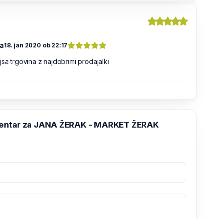
a
18. jan 2020 ob 22:17
jsa trgovina z najdobrimi prodajalki
entar za JANA ŽERAK - MARKET ŽERAK