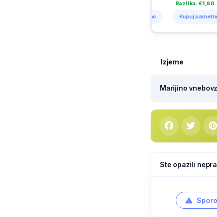
Razlika: €1,11
Razlika: €1,10
Razlika: €1,80
Razli
Kupuj pametno
Kupuj pametno
Kupuj pametno
Kup
Izjeme
Marijino vnebovze
Ste opazili nepra
Sporo