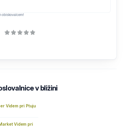
m obiskovalcem!
lovalnice v bližini
er Videm pri Ptuju
Market Videm pri