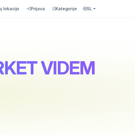
j lokacijo
Prijava
Kategorije
SL
RKET VIDEM