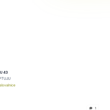
JU 43
 PTUJU
slovalnice
1