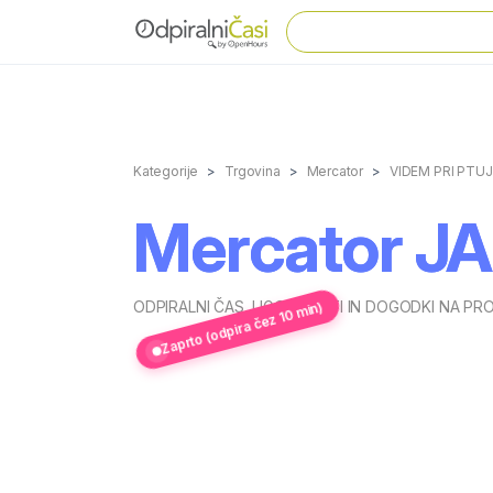
Kategorije
Trgovina
Mercator
VIDEM PRI PTU
Mercator J
ODPIRALNI ČAS
,
UGODNOSTI IN DOGODKI NA PRO
Zaprto (odpira čez 10 min)