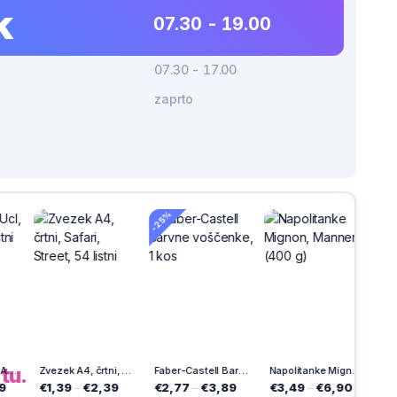
k
07.30 - 19.00
07.30 - 17.00
zaprto
-22%
-25%
U
h
na
tu.
Zvezek A4, črtni, Safari, Street, 54 listni
Faber-Castell Barvne voščenke, 1 kos
Napolitanke Mignon, Manner (400 g)
9
–
€2,39
€2,77
–
€3,89
€3,49
–
€6,90
€4,19
–
€5,79