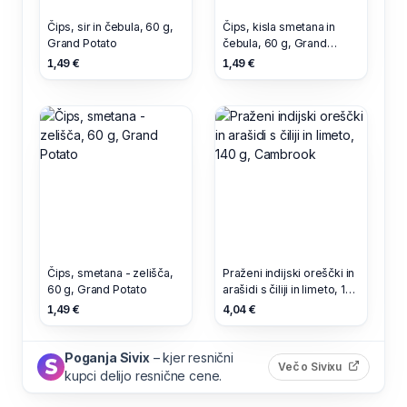
Čips, sir in čebula, 60 g,
Čips, kisla smetana in
Grand Potato
čebula, 60 g, Grand
Potato
1,49 €
1,49 €
Čips, smetana - zelišča,
Praženi indijski oreščki in
60 g, Grand Potato
arašidi s čiliji in limeto, 140
g, Cambrook
1,49 €
4,04 €
Poganja Sivix
– kjer resnični
(odpre s
Več o Sivixu
kupci delijo resnične cene.