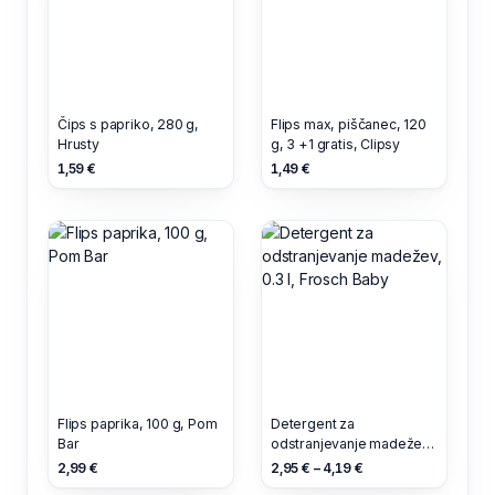
Čips s papriko, 280 g,
Flips max, piščanec, 120
Hrusty
g, 3 +1 gratis, Clipsy
1,59 €
1,49 €
Flips paprika, 100 g, Pom
Detergent za
Bar
odstranjevanje madežev,
0.3 l, Frosch Baby
2,99 €
2,95 € – 4,19 €