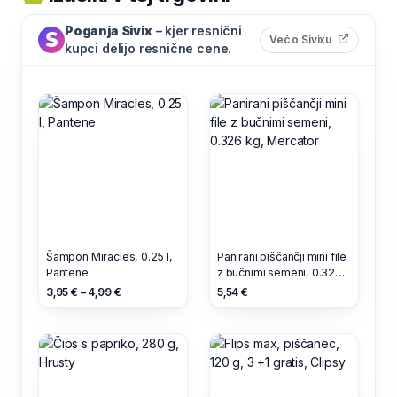
Poganja Sivix
– kjer resnični
(odpre s
Več o Sivixu
kupci delijo resnične cene.
Šampon Miracles, 0.25 l,
Panirani piščančji mini file
Pantene
z bučnimi semeni, 0.326
kg, Mercator
3,95 € – 4,99 €
5,54 €