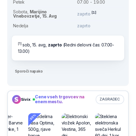
Petek
07.00 - 19.00
Sobota,
Marijino
[1]
zaprto
Vnebovzetje, 15. Avg
Nedelja
zaprto
[1]
sob, 15. avg,
zaprto
(Redni delovni čas: 07.00-
13.00)
Sporoči napako
Cene vseh trgovcev na
Sivix
ZAGRADEC
enem mestu.
-30%