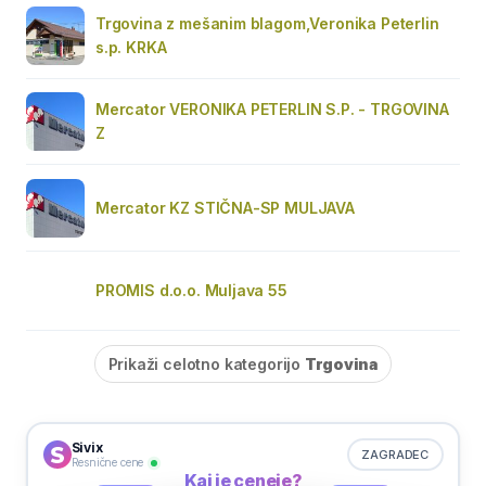
Trgovina z mešanim blagom,Veronika Peterlin
s.p. KRKA
Mercator VERONIKA PETERLIN S.P. - TRGOVINA
Z
Mercator KZ STIČNA-SP MULJAVA
PROMIS d.o.o. Muljava 55
Prikaži celotno kategorijo
Trgovina
Sivix
ZAGRADEC
Resnične cene
Kaj je ceneje?