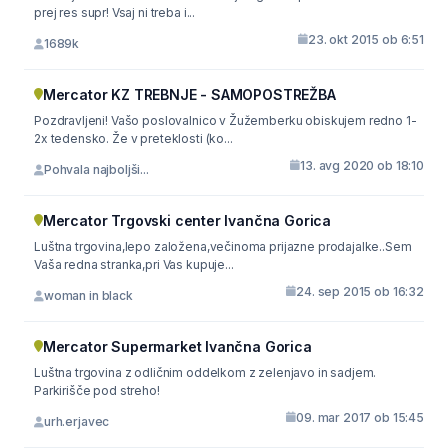
prej res supr! Vsaj ni treba i...
23. okt 2015 ob 6:51
1689k
Mercator KZ TREBNJE - SAMOPOSTREŽBA
Pozdravljeni! Vašo poslovalnico v Žužemberku obiskujem redno 1-
2x tedensko. Že v preteklosti (ko...
13. avg 2020 ob 18:10
Pohvala najboljši...
Mercator Trgovski center Ivančna Gorica
Luštna trgovina,lepo založena,večinoma prijazne prodajalke..Sem
Vaša redna stranka,pri Vas kupuje...
24. sep 2015 ob 16:32
woman in black
Mercator Supermarket Ivančna Gorica
Luštna trgovina z odličnim oddelkom z zelenjavo in sadjem.
Parkirišče pod streho!
09. mar 2017 ob 15:45
urh.erjavec