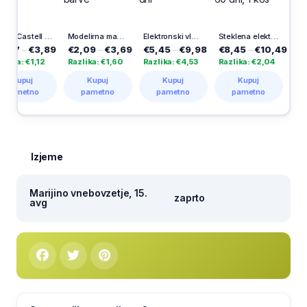
 Barvne voščenke, 1 kos
Modelirna masa Optima, 500g, rjave barve
Elektronski vložek Apolon, Vestina, 365 dni
Steklena elektronska sveča Herkul 60 dni, 1 kos
Solarna sveča, mix, Ecosija
89
€2,09
–
€3,69
€5,45
–
€9,98
€8,45
–
€10,49
€16,59
–
€19
Razlika: €1,60
Razlika: €4,53
Razlika: €2,04
Razlika: €3,40
Kupuj
Kupuj
Kupuj
Kupuj
pametno
pametno
pametno
pametno
Izjeme
Marijino vnebovzetje, 15.
zaprto
avg