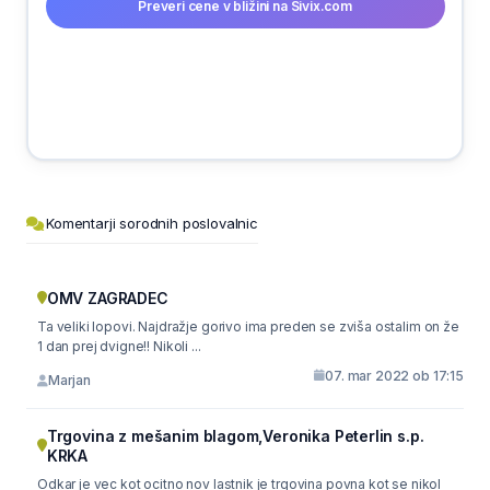
Preveri cene v bližini na Sivix.com
Komentarji sorodnih poslovalnic
OMV ZAGRADEC
Ta veliki lopovi. Najdražje gorivo ima preden se zviša ostalim on že
1 dan prej dvigne!! Nikoli ...
07. mar 2022 ob 17:15
Marjan
Trgovina z mešanim blagom,Veronika Peterlin s.p.
KRKA
Odkar je vec kot ocitno nov lastnik je trgovina povna kot se nikol