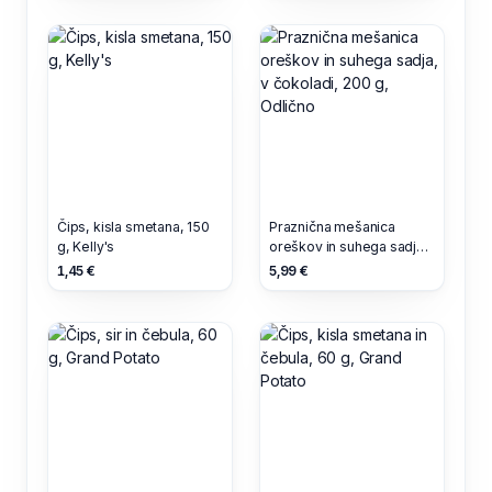
Čips, kisla smetana, 150
Praznična mešanica
g, Kelly's
oreškov in suhega sadja,
v čokoladi, 200 g,
1,45 €
5,99 €
Odlično