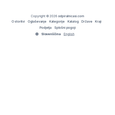
Copyright © 2026
odpiralnicasi.com
O storitvi
Oglaševanje
Kategorije
Katalog
Države
Kraji
Podjetja
Splošni pogoji
Slovenščina
English