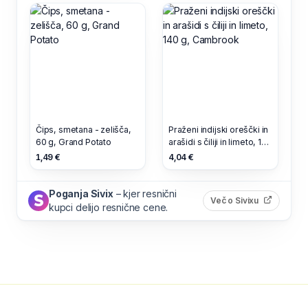
Čips, smetana - zelišča,
Praženi indijski oreščki in
60 g, Grand Potato
arašidi s čiliji in limeto, 140
g, Cambrook
1,49 €
4,04 €
Poganja Sivix
– kjer resnični
(odpre s
Več o Sivixu
kupci delijo resnične cene.