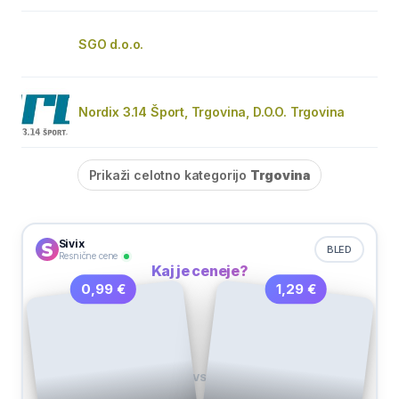
SGO d.o.o.
Nordix 3.14 Šport, Trgovina, D.O.O. Trgovina
Prikaži celotno kategorijo
Trgovina
Sivix
BLED
Resnične cene
Kaj je ceneje?
1,29 €
0,99 €
VS