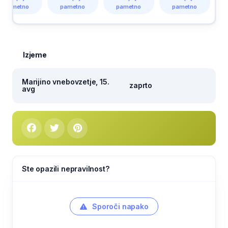
pametno
pametno
pametno
pametno
Izjeme
Marijino vnebovzetje, 15.
zaprto
avg
Ste opazili nepravilnost?
Sporoči napako