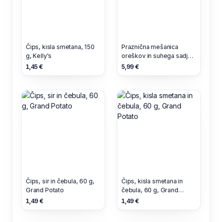
Čips, kisla smetana, 150
Praznična mešanica
g, Kelly's
oreškov in suhega sadja,
v čokoladi, 200 g,
1,45 €
5,99 €
Odlično
Čips, sir in čebula, 60 g,
Čips, kisla smetana in
Grand Potato
čebula, 60 g, Grand
Potato
1,49 €
1,49 €