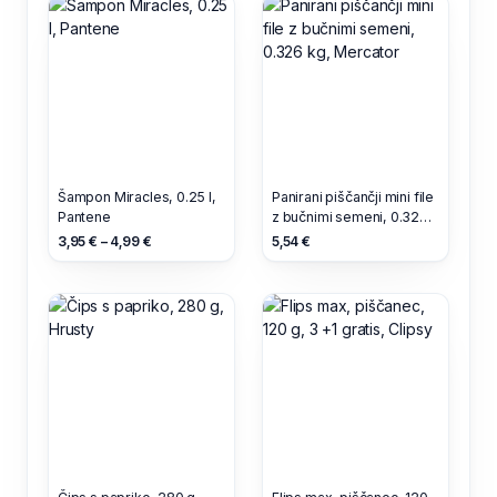
Šampon Miracles, 0.25 l,
Panirani piščančji mini file
Pantene
z bučnimi semeni, 0.326
kg, Mercator
3,95 € – 4,99 €
5,54 €