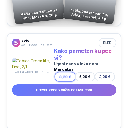
Mešanica začimb za
Začimbna mešanica, fajita, Kotanyi, 40 g
ribe, Maestro, 30 g
Sivix
BLED
Real Prices. Real Data
Kako pameten kupec
si?
Ugani ceno v lokalnem
Mercator
Gobica Green life, Fino, 2/1
2,29 €
8,29 €
5,29 €
Preveri cene v bližini na Sivix.com