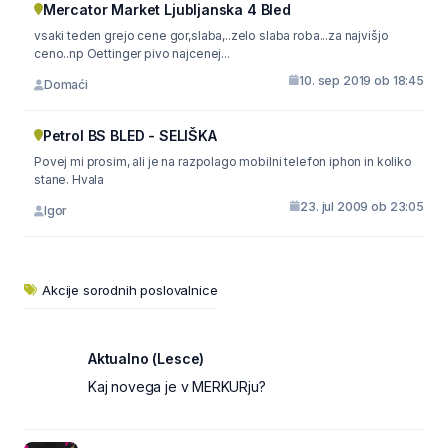
Mercator Market Ljubljanska 4 Bled
vsaki teden grejo cene gor,slaba,..zelo slaba roba...za najvišjo
ceno..np Oettinger pivo najcenej...
10. sep 2019 ob 18:45
Domaći
Petrol BS BLED - SELIŠKA
Povej mi prosim, ali je na razpolago mobilni telefon iphon in koliko
stane. Hvala
23. jul 2009 ob 23:05
Igor
Akcije sorodnih poslovalnice
Aktualno (Lesce)
Kaj novega je v MERKURju?