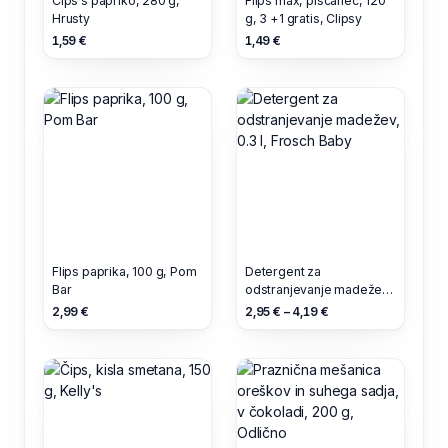
Čips s papriko, 280 g,
Flips max, piščanec, 120
Hrusty
g, 3 +1 gratis, Clipsy
1,59 €
1,49 €
Flips paprika, 100 g, Pom
Detergent za
Bar
odstranjevanje madežev,
0.3 l, Frosch Baby
2,99 €
2,95 € – 4,19 €