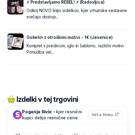
⚡ Predstavljamo REBEL! ⚡ (Radovljica)
Odkrij NOVO linijo izdelkov, kjer vrhunske sestavine
srečajo dostop...
Gobelin z otroškimi motivi - 1€ (Jesenice)
Komplet s predivom, iglo in šablono, različni motivi.
Ponudba vel...
Izdelki v tej trgovini
Poganja Sivix
– kjer resnični
(odpre s
Več o Sivixu
kupci delijo resnične cene.