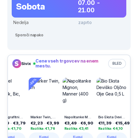
07.00 -
Sobota
21.00
Nedelja
zaprto
Sporoči napako
Cene vseh trgovcev na enem
Sivix
BLED
mestu.
-30%
/1
Marker Twin, črn
Napolitanke Mignon, Manner (400 g)
Bio Eksta Deviško Oljčno Olje Gea 0,5 L
Vegeta Bio, 120 g
79
€2,23
–
€3,99
€3,49
–
€6,90
€11,39
–
€15,49
€2,89
–
€3,8
Razlika: €1,76
Razlika: €3,41
Razlika: €4,10
Razlika: €1,00
Kupuj
Kupuj
Kupuj
Kupuj