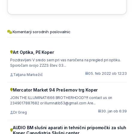
Komentarji sorodnih poslovalnic
Art Optika, PE Koper
Pozdravljeni V sredo sem pri vas naročena na pregled pri optiku.
Sporočam svojo ZZZS štev. 03...
05. feb 2022 ob 12:23
Tatjana Markežič
Mercator Market 94 Prešernov trg Koper
JOIN THE ILLUMINATI666 BROTHERHOOD?!!! contact us on
2349017887682 or illumnatib53@gmail.com Are...
30. jan ob 6:39
Dr Greg
AUDIO BM slušni aparati in tehnični pripomočki za sluh
Koper Capodistria Slušni center