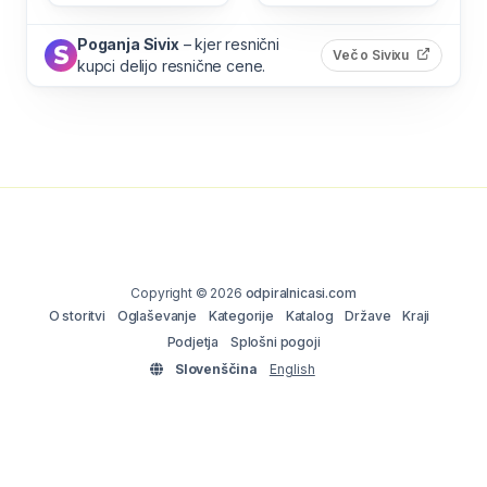
Poganja Sivix
– kjer resnični
(odpre s
Več o Sivixu
kupci delijo resnične cene.
Copyright © 2026
odpiralnicasi.com
O storitvi
Oglaševanje
Kategorije
Katalog
Države
Kraji
Podjetja
Splošni pogoji
Slovenščina
English