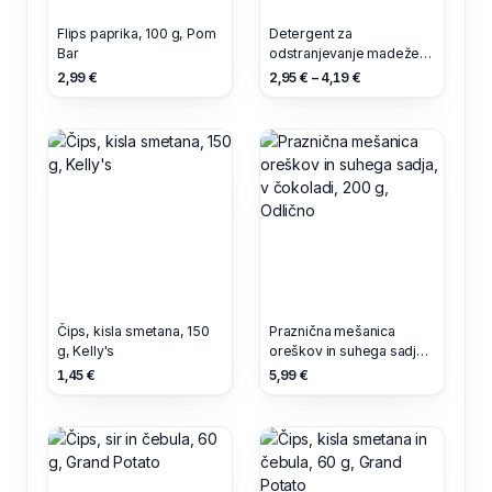
Flips paprika, 100 g, Pom
Detergent za
Bar
odstranjevanje madežev,
0.3 l, Frosch Baby
2,99 €
2,95 € – 4,19 €
Čips, kisla smetana, 150
Praznična mešanica
g, Kelly's
oreškov in suhega sadja,
v čokoladi, 200 g,
1,45 €
5,99 €
Odlično