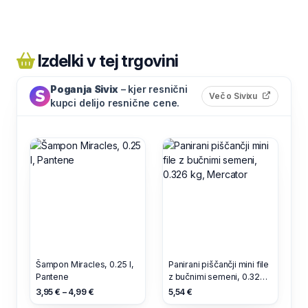
Izdelki v tej trgovini
Poganja Sivix
– kjer resnični
(odpre s
Več o Sivixu
kupci delijo resnične cene.
Šampon Miracles, 0.25 l,
Panirani piščančji mini file
Pantene
z bučnimi semeni, 0.326
kg, Mercator
3,95 € – 4,99 €
5,54 €