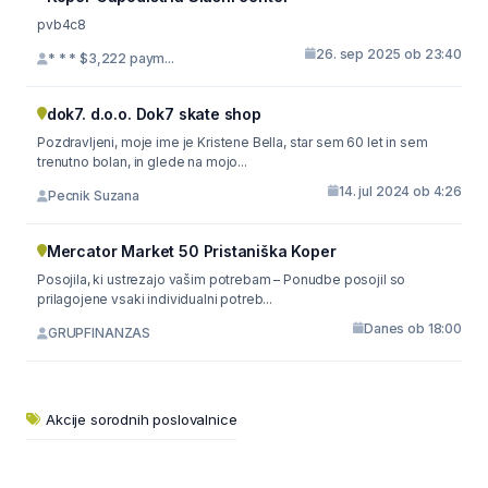
pvb4c8
26. sep 2025 ob 23:40
* * * $3,222 paym...
dok7. d.o.o. Dok7 skate shop
Pozdravljeni, moje ime je Kristene Bella, star sem 60 let in sem
trenutno bolan, in glede na mojo...
14. jul 2024 ob 4:26
Pecnik Suzana
Mercator Market 50 Pristaniška Koper
Posojila, ki ustrezajo vašim potrebam – Ponudbe posojil so
prilagojene vsaki individualni potreb...
Danes ob 18:00
GRUPFINANZAS
Akcije sorodnih poslovalnice