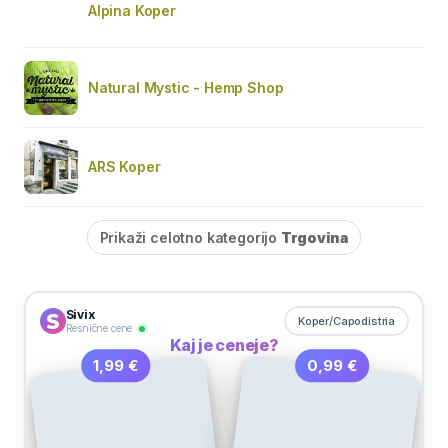
Alpina Koper
Natural Mystic - Hemp Shop
ARS Koper
Prikaži celotno kategorijo
Trgovina
Sivix
Koper/Capodistria
Resnične cene
Kaj je ceneje?
0,99 €
1,99 €