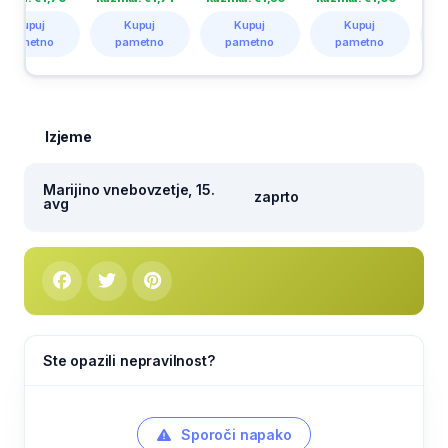
Kupuj
Kupuj
Kupuj
Kupuj
pametno
pametno
pametno
pametno
Izjeme
Marijino vnebovzetje, 15.
zaprto
avg
Ste opazili nepravilnost?
Sporoči napako