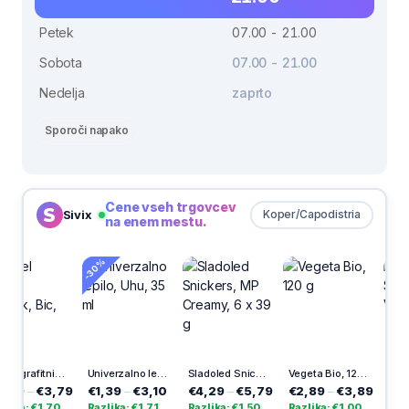
Petek
07.00 - 21.00
Sobota
07.00 - 21.00
Nedelja
zaprto
Sporoči napako
Cene vseh trgovcev
Sivix
Koper/Capodistria
na enem mestu.
-30%
Pastel grafitni svinčnik, Bic, 5/1
Univerzalno lepilo, Uhu, 35 ml
Sladoled Snickers, MP Creamy, 6 x 39 g
Vegeta Bio, 120 g
Vestina Solarna sveča Vesta
,79
€1,39
–
€3,10
€4,29
–
€5,79
€2,89
–
€3,89
€18,29
–
€2
70
Razlika: €1,71
Razlika: €1,50
Razlika: €1,00
Razlika: €2,5