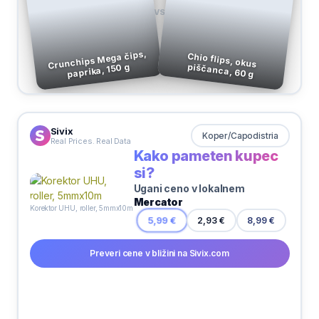
VS
Crunchips Mega čips,
Chio flips, okus
piščanca, 60 g
paprika, 150 g
Sivix
Koper/Capodistria
Real Prices. Real Data
Kako pameten kupec
si?
Ugani ceno v lokalnem
Mercator
Korektor UHU, roller, 5mmx10m
8,99 €
5,99 €
2,93 €
Preveri cene v bližini na Sivix.com