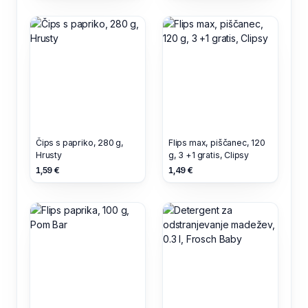
Čips s papriko, 280 g,
Flips max, piščanec, 120
Hrusty
g, 3 +1 gratis, Clipsy
1,59 €
1,49 €