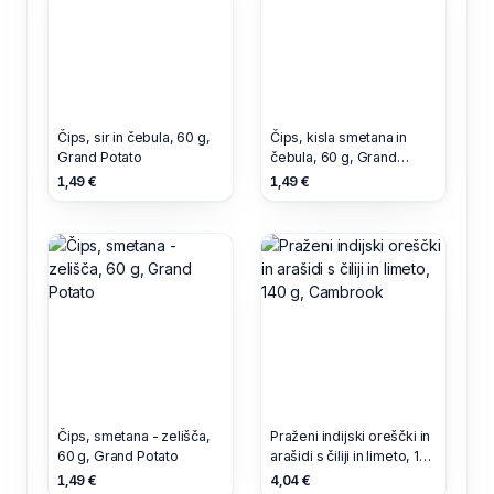
Čips, sir in čebula, 60 g,
Čips, kisla smetana in
Grand Potato
čebula, 60 g, Grand
Potato
1,49 €
1,49 €
Čips, smetana - zelišča,
Praženi indijski oreščki in
60 g, Grand Potato
arašidi s čiliji in limeto, 140
g, Cambrook
1,49 €
4,04 €