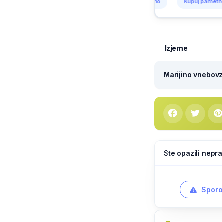
Kupuj pametno
Kupuj pametno
Kupuj pametno
Kup
Izjeme
Marijino vnebovze
Ste opazili nepra
Sporo