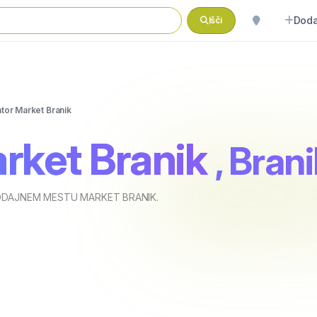
Doda
Išči
tor Market Branik
rket Branik
, Bran
ODAJNEM MESTU MARKET BRANIK.