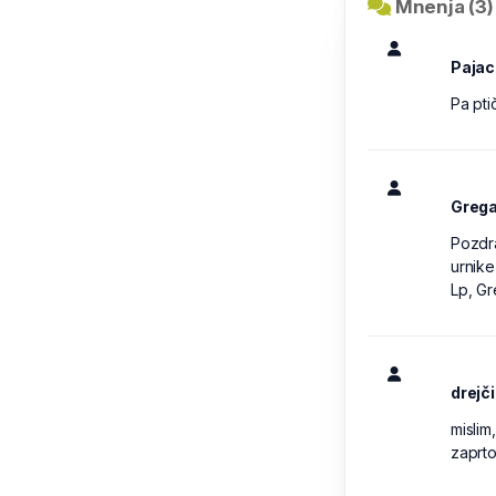
Mnenja (3)
Pajac
Pa ptič
Greg
Pozdra
urnike
Lp, G
drejči
mislim
zaprto