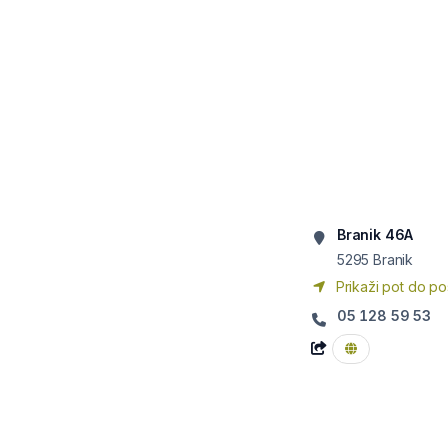
Branik 46A
5295
Branik
Prikaži pot do po
05 128 59 53