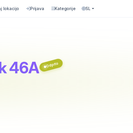
j lokacijo
Prijava
Kategorije
SL
ik 46A
Odprto