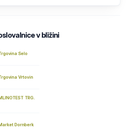
lovalnice v bližini
Trgovina Selo
Trgovina Vrtovin
 MLINOTEST TRG.
Market Dornberk