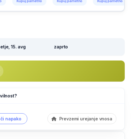
uj pametno
Kupuj pametno
Kupuj pametno
Kupuj pametn
tje, 15. avg
zaprto
vilnost?
či napako
Prevzemi urejanje vnosa