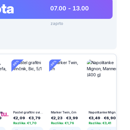
ta
07.00 - 13.00
zaprto
-30%
h
na
tu.
Pastel grafitni svinčnik, Bic, 5/1
Marker Twin, črn
Napolitanke Mignon, Manner (400 g)
09
–
€3,79
€2,23
–
€3,99
€3,49
–
€6,90
€11,39
–
€15
ika: €1,70
Razlika: €1,76
Razlika: €3,41
Razlika: €4,10