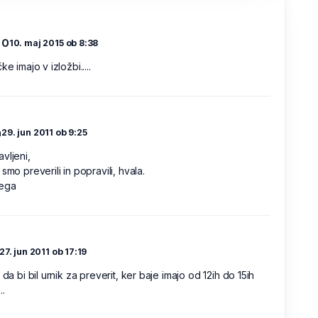
 O
10. maj 2015 ob 8:38
ke imajo v izložbi.....
a
29. jun 2011 ob 9:25
vljeni,
 smo preverili in popravili, hvala.
rega
27. jun 2011 ob 17:19
, da bi bil urnik za preverit, ker baje imajo od 12ih do 15ih
..