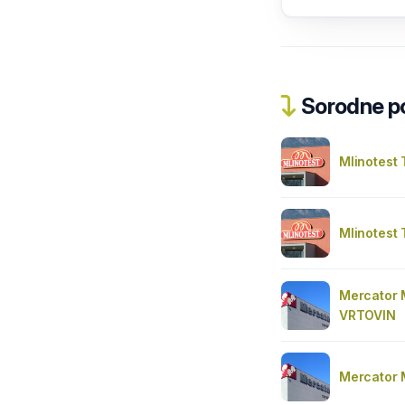
Sorodne pos
Mlinotest 
Mlinotest 
Mercator
VRTOVIN
Mercator 