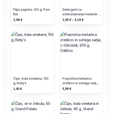
Flips paprika, 100 g, Pom
Detergent za
Bar
odstranjevanje madežev,
0.3 l, Frosch Baby
2,99 €
2,95 € – 4,19 €
Čips, kisla smetana, 150
Praznična mešanica
g, Kelly's
oreškov in suhega sadja,
v čokoladi, 200 g,
1,45 €
5,99 €
Odlično