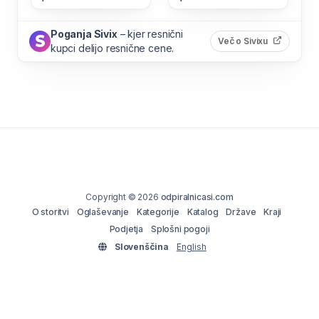
Poganja Sivix
– kjer resnični
(odpre s
Več o Sivixu
kupci delijo resnične cene.
Copyright © 2026
odpiralnicasi.com
O storitvi
Oglaševanje
Kategorije
Katalog
Države
Kraji
Podjetja
Splošni pogoji
Slovenščina
English