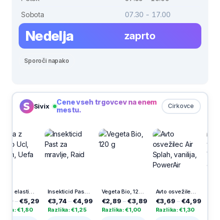
Sobota
07.30 - 17.00
Nedelja
zaprto
Sporoči napako
Cene vseh trgovcev na enem
Sivix
Cirkovce
mestu.
Mapa z elastiko Ucl, A4, 1cm, Uefa
Insekticid Past za mravlje, Raid
Vegeta Bio, 120 g
Avto osvežilec Air Splah, vanilija, PowerAir
Elektronski vložek Apolon, Vestina, 365
,29
€3,74
–
€4,99
€2,89
–
€3,89
€3,69
–
€4,99
€5,45
–
€9,
80
Razlika: €1,25
Razlika: €1,00
Razlika: €1,30
Razlika: €4,53