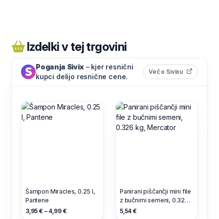
Izdelki v tej trgovini
Poganja Sivix
– kjer resnični
(odpre s
Več o Sivixu
kupci delijo resnične cene.
Šampon Miracles, 0.25 l,
Panirani piščančji mini file
Pantene
z bučnimi semeni, 0.326
kg, Mercator
3,95 € – 4,99 €
5,54 €