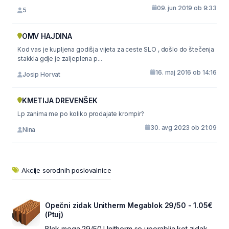
09. jun 2019 ob 9:33
5
OMV HAJDINA
Kod vas je kupljena godišja vijeta za ceste SLO , došlo do štečenja
stakkla gdje je zaljeplena p...
16. maj 2016 ob 14:16
Josip Horvat
KMETIJA DREVENŠEK
Lp zanima me po koliko prodajate krompir?
30. avg 2023 ob 21:09
Nina
Akcije sorodnih poslovalnice
Opečni zidak Unitherm Megablok 29/50 - 1.05€
(Ptuj)
Blok mega 29/50 Unitherm se uporablja kot zidak