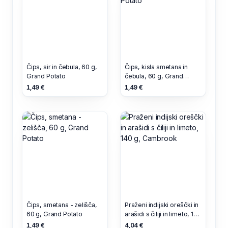
Čips, sir in čebula, 60 g,
Čips, kisla smetana in
Grand Potato
čebula, 60 g, Grand
Potato
1,49 €
1,49 €
Čips, smetana - zelišča,
Praženi indijski oreščki in
60 g, Grand Potato
arašidi s čiliji in limeto, 140
g, Cambrook
1,49 €
4,04 €