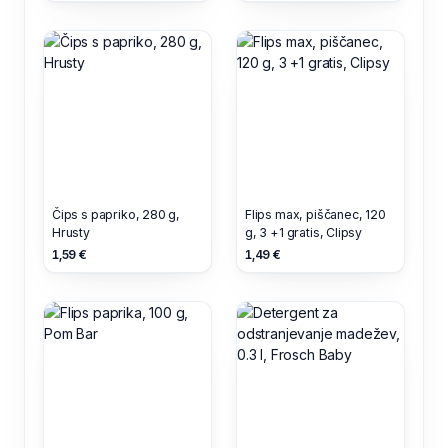
Čips s papriko, 280 g,
Flips max, piščanec, 120
Hrusty
g, 3 +1 gratis, Clipsy
1,59 €
1,49 €