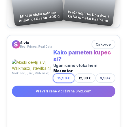
Mini tirolska salama,
Anton, pakirano, 400 g
Piščančji Hot Dog Ave 1 kg Vakumsko Pakirano
Sivix
Cirkovce
Real Prices. Real Data
Kako pameten kupec
si?
Ugani ceno v lokalnem
Mercator
Moški čevlji, sivi, Walkmaxx, številka 41
9,99 €
15,99 €
12,99 €
Preveri cene v bližini na Sivix.com