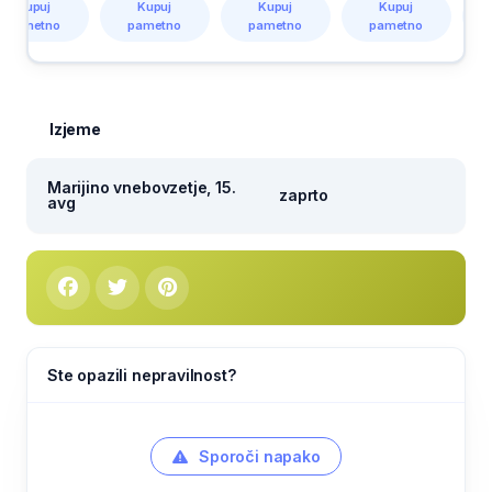
Kupuj
Kupuj
Kupuj
Kupuj
pametno
pametno
pametno
pametno
Izjeme
Marijino vnebovzetje, 15.
zaprto
avg
Ste opazili nepravilnost?
Sporoči napako