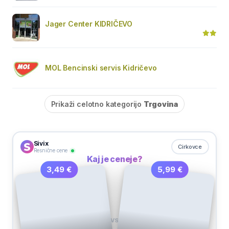
Jager Center KIDRIČEVO
MOL Bencinski servis Kidričevo
Prikaži celotno kategorijo
Trgovina
Sivix
Cirkovce
Resnične cene
Kaj je ceneje?
5,99 €
3,49 €
VS