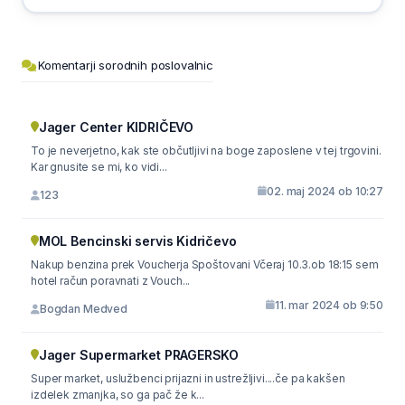
Komentarji sorodnih poslovalnic
Jager Center KIDRIČEVO
To je neverjetno, kak ste občutljivi na boge zaposlene v tej trgovini.
Kar gnusite se mi, ko vidi...
02. maj 2024 ob 10:27
123
MOL Bencinski servis Kidričevo
Nakup benzina prek Voucherja Spoštovani Včeraj 10.3.ob 18:15 sem
hotel račun poravnati z Vouch...
11. mar 2024 ob 9:50
Bogdan Medved
Jager Supermarket PRAGERSKO
Super market, uslužbenci prijazni in ustrežljivi....če pa kakšen
izdelek zmanjka, so ga pač že k...