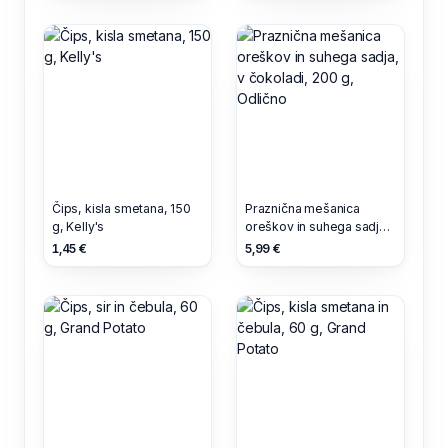
Čips, kisla smetana, 150
Praznična mešanica
g, Kelly's
oreškov in suhega sadja,
v čokoladi, 200 g,
1,45 €
5,99 €
Odlično