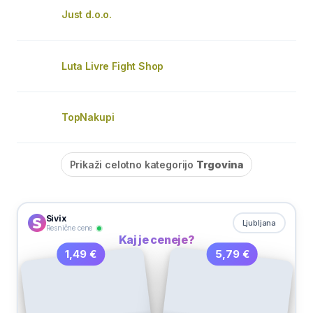
Just d.o.o.
Luta Livre Fight Shop
TopNakupi
Prikaži celotno kategorijo
Trgovina
Sivix
Ljubljana
Resnične cene
Kaj je ceneje?
5,79 €
1,49 €