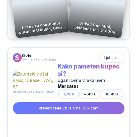
VS
Hrana za pse Junior,
puran in teletina, Cesar,
Briketi One Mini, piščanec in riž, 800g
150 g
Sivix
Ljubljana
Real Prices. Real Data
Kako pameten kupec
si?
Ugani ceno v lokalnem
Mercator
Baterijski vložki Basic, Duracell, AAA, 6/1
10,49 €
7,49 €
4,49 €
Preveri cene v bližini na Sivix.com