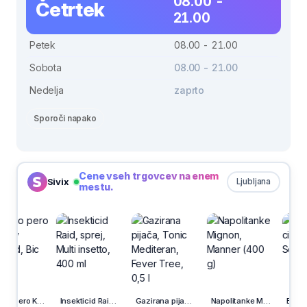
08.00 -
Četrtek
21.00
Petek
08.00 - 21.00
Sobota
08.00 - 21.00
Nedelja
zaprto
Sporoči napako
Cene vseh trgovcev na enem
Sivix
Ljubljana
mestu.
Insekticid Raid, sprej, Multi insetto, 400 ml
Gazirana pijača, Tonic Mediteran, Fever Tree, 0,5 l
Napolitanke Mignon, Manner (400 g)
Bio mleti cimet, 40 g, Sonnentor