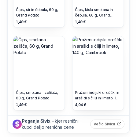
Čips, sir in čebula, 60 g,
Čips, kisla smetana in
Grand Potato
čebula, 60 g, Grand
Potato
1,49 €
1,49 €
Čips, smetana - zelišča,
Praženi indijski oreščki in
60 g, Grand Potato
arašidi s čiliji in limeto, 140
g, Cambrook
1,49 €
4,04 €
Poganja Sivix
– kjer resnični
(odpre s
Več o Sivixu
kupci delijo resnične cene.