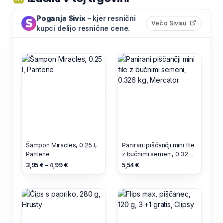
Poganja Sivix
– kjer resnični
(odpre s
Več o Sivixu
kupci delijo resnične cene.
Šampon Miracles, 0.25 l,
Panirani piščančji mini file
Pantene
z bučnimi semeni, 0.326
kg, Mercator
3,95 € – 4,99 €
5,54 €