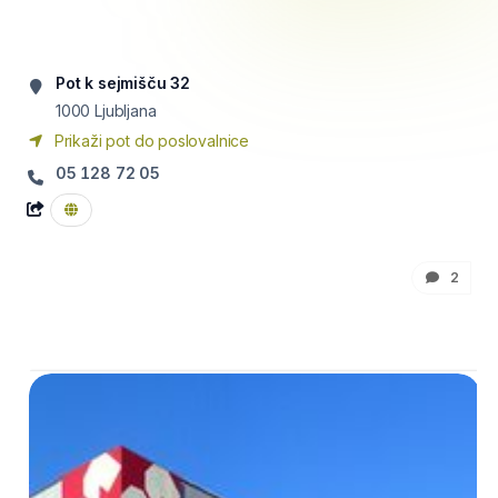
Pot k sejmišču 32
1000
Ljubljana
Prikaži pot do poslovalnice
05 128 72 05
2