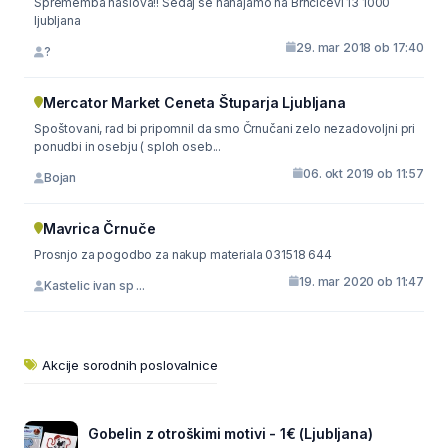
Sprememba naslova!! Sedaj se nahajamo na Brnčičevi 13 1000
ljubljana
29. mar 2018 ob 17:40
?
Mercator Market Ceneta Štuparja Ljubljana
Spoštovani, rad bi pripomnil da smo Črnučani zelo nezadovoljni pri
ponudbi in osebju ( sploh oseb...
06. okt 2019 ob 11:57
Bojan
Mavrica Črnuče
Prosnjo za pogodbo za nakup materiala 031518 644
19. mar 2020 ob 11:47
Kastelic ivan sp ...
Akcije sorodnih poslovalnice
Gobelin z otroškimi motivi - 1€ (Ljubljana)