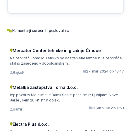
Komentarji sorodnih poslovalnic
Mercator Center tehnike in gradnje Črnuče
Na parkirišču pred M Tehniko so odstranjene rampe in je parkirišče
stalno zasedeno v dopoldanskem...
27. mar 2024 ob 10:47
RajkoP
Metalka zastopstva Torna d.o.o.
lep pozdrav Moje ime je Damir Šabić ,prihajam iz Ljubljane-Nove
Jarše , sem 20 let str in obisku...
11. jan 2010 ob 11:21
damir
Electra Plus d.o.o.