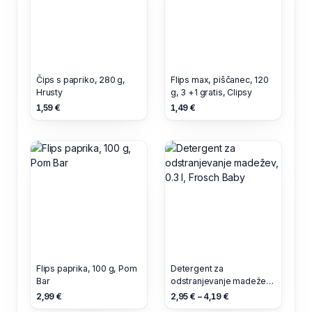
Čips s papriko, 280 g,
Flips max, piščanec, 120
Hrusty
g, 3 +1 gratis, Clipsy
1,59 €
1,49 €
Flips paprika, 100 g, Pom
Detergent za
Bar
odstranjevanje madežev,
0.3 l, Frosch Baby
2,99 €
2,95 € – 4,19 €