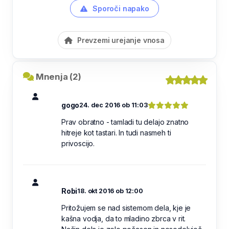
Sporoči napako
Prevzemi urejanje vnosa
Mnenja (2)
gogo
24. dec 2016 ob 11:03
Prav obratno - tamladi tu delajo znatno
hitreje kot tastari. In tudi nasmeh ti
privoscijo.
Robi
18. okt 2016 ob 12:00
Pritožujem se nad sistemom dela, kje je
kašna vodja, da to mladino zbrca v rit.