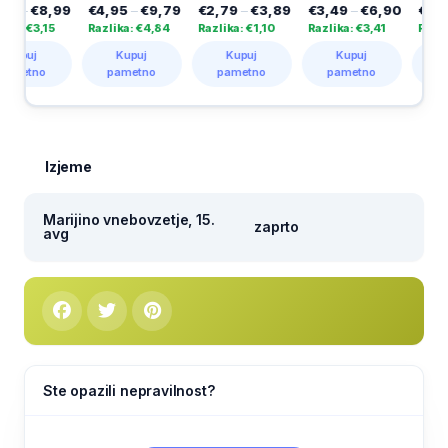
€4,95
–
€9,79
€2,79
–
€3,89
€3,49
–
€6,90
€2,55
–
€4,19
Razlika: €4,84
Razlika: €1,10
Razlika: €3,41
Razlika: €1,64
Kupuj
Kupuj
Kupuj
Kupuj
pametno
pametno
pametno
pametno
Izjeme
Marijino vnebovzetje, 15.
zaprto
avg
Ste opazili nepravilnost?