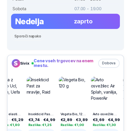
Sobota
07.00 - 19.00
Nedelja
zaprto
Sporoči napako
Cene vseh trgovcev na enem
Sivix
Dobova
mestu.
pa z elastiko Ucl, A4, 1cm, Uefa
Insekticid Past za mravlje, Raid
Vegeta Bio, 120 g
Avto osvežilec Air Splah, vanilija, PowerAir
Elektronski vložek Apolon, Vestina, 365 dni
,29
€3,74
–
€4,99
€2,89
–
€3,89
€3,69
–
€4,99
€5,45
–
€9,
80
Razlika: €1,25
Razlika: €1,00
Razlika: €1,30
Razlika: €4,53