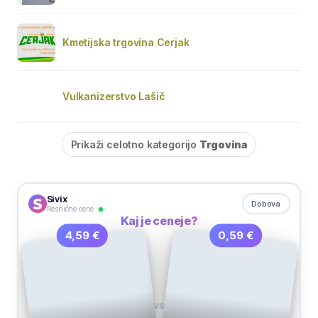
Kmetijska trgovina Cerjak
Vulkanizerstvo Lašič
Prikaži celotno kategorijo
Trgovina
Sivix
Dobova
Resnične cene
Kaj je ceneje?
0,59 €
4,59 €
VS