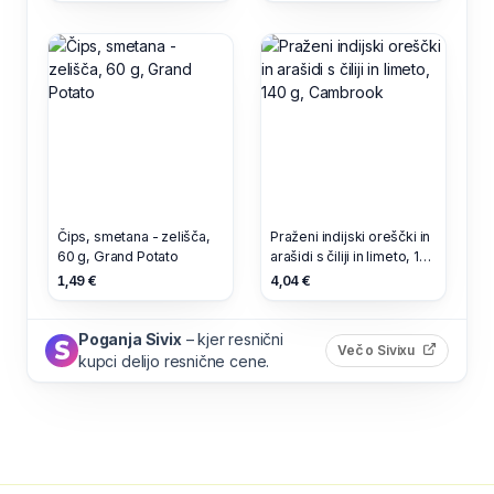
Čips, smetana - zelišča,
Praženi indijski oreščki in
60 g, Grand Potato
arašidi s čiliji in limeto, 140
g, Cambrook
1,49 €
4,04 €
Poganja Sivix
– kjer resnični
(odpre s
Več o Sivixu
kupci delijo resnične cene.