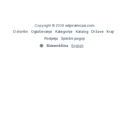
Copyright © 2026
odpiralnicasi.com
O storitvi
Oglaševanje
Kategorije
Katalog
Države
Kraji
Podjetja
Splošni pogoji
Slovenščina
English