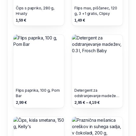
Čips s papriko, 280 g,
Flips max, piščanec, 120
Hrusty
g, 3 +1 gratis, Clipsy
1,59 €
1,49 €
Flips paprika, 100 g, Pom
Detergent za
Bar
odstranjevanje madežev,
0.3 l, Frosch Baby
2,99 €
2,95 € – 4,19 €