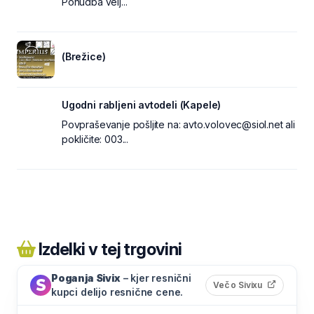
Ponudba velj...
(Brežice)
Ugodni rabljeni avtodeli (Kapele)
Povpraševanje pošljite na: avto.volovec@siol.net ali
pokličite: 003...
Izdelki v tej trgovini
Poganja Sivix
– kjer resnični
(odpre s
Več o Sivixu
kupci delijo resnične cene.