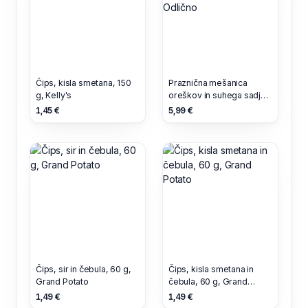
Čips, kisla smetana, 150
Praznična mešanica
g, Kelly's
oreškov in suhega sadja,
v čokoladi, 200 g,
1,45 €
5,99 €
Odlično
Čips, sir in čebula, 60 g,
Čips, kisla smetana in
Grand Potato
čebula, 60 g, Grand
Potato
1,49 €
1,49 €