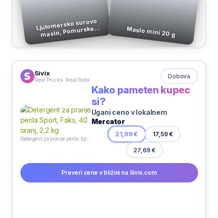
Ljutomersko surovo
maslo, Pomurske
Maslo mini 20 g
mlekarne (250 g)
Sivix
Dobova
Real Prices. Real Data
Kako pameten kupec
si?
Ugani ceno v lokalnem
Mercator
21,99 €
17,59 €
Detergent za pranje perila Sport, Faks, 40 pranj, 2,2 kg
27,69 €
Preveri cene v bližini na Sivix.com