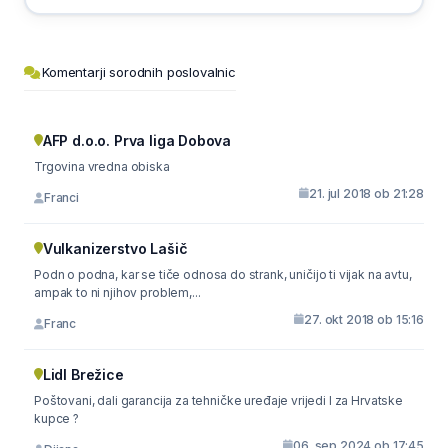
Komentarji sorodnih poslovalnic
AFP d.o.o. Prva liga Dobova
Trgovina vredna obiska
21. jul 2018 ob 21:28
Franci
Vulkanizerstvo Lašič
Podn o podna, kar se tiče odnosa do strank, uničijo ti vijak na avtu,
ampak to ni njihov problem,...
27. okt 2018 ob 15:16
Franc
Lidl Brežice
Poštovani, dali garancija za tehničke uređaje vrijedi I za Hrvatske
kupce ?
06. sep 2024 ob 17:45