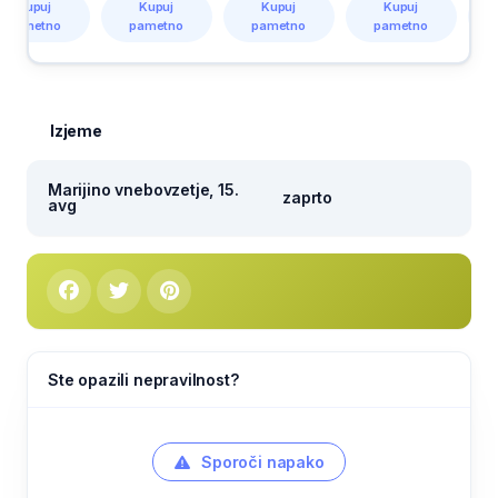
Kupuj
Kupuj
Kupuj
Kupuj
pametno
pametno
pametno
pametno
Izjeme
Marijino vnebovzetje, 15.
zaprto
avg
Ste opazili nepravilnost?
Sporoči napako