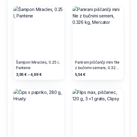
Šampon Miracles, 0.25 l,
Panirani piščančji mini file
Pantene
z bučnimi semeni, 0.326
kg, Mercator
3,95 € – 4,99 €
5,54 €