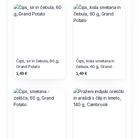
Čips, sir in čebula, 60 g,
Čips, kisla smetana in
Grand Potato
čebula, 60 g, Grand
Potato
1,49 €
1,49 €