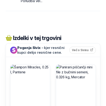
Ponudba vel...
Izdelki v tej trgovini
Poganja Sivix
– kjer resnični
(odpre s
Več o Sivixu
kupci delijo resnične cene.