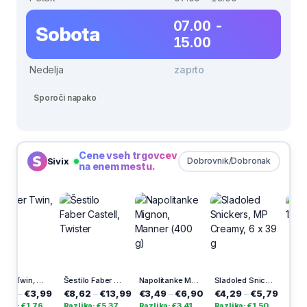
07.00 -
Sobota
15.00
Nedelja
zaprto
Sporoči napako
Cene vseh trgovcev
Sivix
Dobrovnik/Dobronak
na enem mestu.
Marker Twin, črn
Šestilo Faber Castell, Twister
Napolitanke Mignon, Manner (400 g)
Sladoled Snickers, MP Creamy, 6 x 39 g
Veg
,99
€8,62
–
€13,99
€3,49
–
€6,90
€4,29
–
€5,79
€2,89
–
€3,
76
Razlika: €5,37
Razlika: €3,41
Razlika: €1,50
Razlika: €1,0