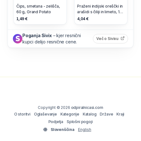
Čips, smetana - zelišča,
Praženi indijski oreščki in
60 g, Grand Potato
arašidi s čiliji in limeto, 140
g, Cambrook
1,49 €
4,04 €
Poganja Sivix
– kjer resnični
(odpre s
Več o Sivixu
kupci delijo resnične cene.
Copyright © 2026
odpiralnicasi.com
O storitvi
Oglaševanje
Kategorije
Katalog
Države
Kraji
Podjetja
Splošni pogoji
Slovenščina
English