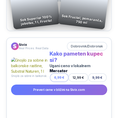
VS
Sok Fructal, pomaranča,
Sok Superior 100%
jabolko, 1 l, Fructal
750 ml
Sivix
Dobrovnik/Dobronak
Real Prices. Real Data
Kako pameten kupec
si?
Ugani ceno v lokalnem
Mercator
Gnojilo za sobne in balkonske rastline, Substral Naturen, 1 l
9,99 €
6,99 €
12,99 €
Preveri cene v bližini na Sivix.com