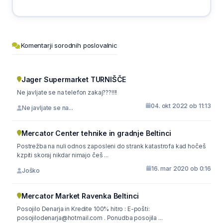
Komentarji sorodnih poslovalnic
Jager Supermarket TURNIŠČE
Ne javljate se na telefon zakaj???!!!!
04. okt 2022 ob 11:13
Ne javljate se na...
Mercator Center tehnike in gradnje Beltinci
Postrežba na nuli odnos zaposleni do strank katastrofa kad hočeš
kzpiti skoraj nikdar nimajo češ ...
16. mar 2020 ob 0:16
Joško
Mercator Market Ravenka Beltinci
Posojilo Denarja in Kredite 100% hitro : E-pošti:
posojilodenarja@hotmail.com . Ponudba posojila ...