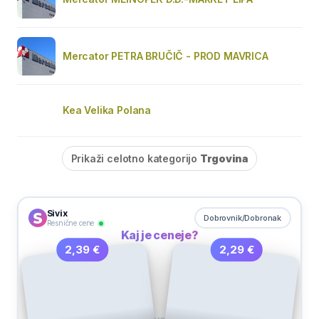
Mercator PETRA BRUČIČ - PROD MAVRICA
Kea Velika Polana
Prikaži celotno kategorijo
Trgovina
Sivix
Dobrovnik/Dobronak
Resnične cene
Kaj je ceneje?
2,29 €
2,39 €