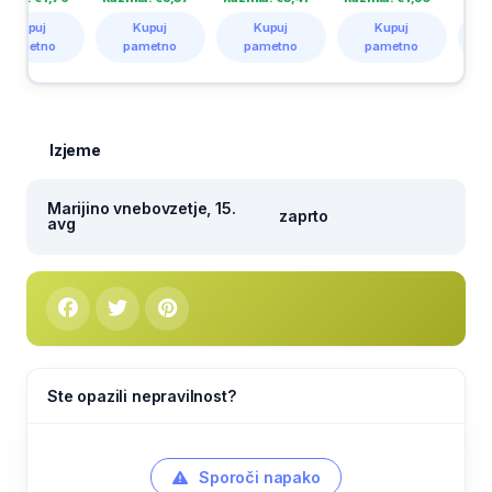
Kupuj
Kupuj
Kupuj
Kupuj
pametno
pametno
pametno
pametno
Izjeme
Marijino vnebovzetje, 15.
zaprto
avg
Ste opazili nepravilnost?
Sporoči napako