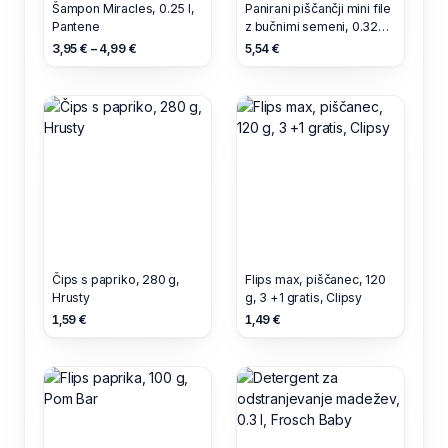
Šampon Miracles, 0.25 l,
Panirani piščančji mini file
Pantene
z bučnimi semeni, 0.326
kg, Mercator
3,95 € – 4,99 €
5,54 €
Čips s papriko, 280 g,
Flips max, piščanec, 120
Hrusty
g, 3 +1 gratis, Clipsy
1,59 €
1,49 €