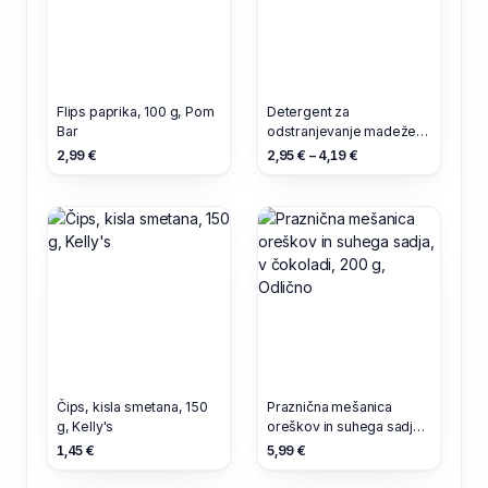
Flips paprika, 100 g, Pom
Detergent za
Bar
odstranjevanje madežev,
0.3 l, Frosch Baby
2,99 €
2,95 € – 4,19 €
Čips, kisla smetana, 150
Praznična mešanica
g, Kelly's
oreškov in suhega sadja,
v čokoladi, 200 g,
1,45 €
5,99 €
Odlično