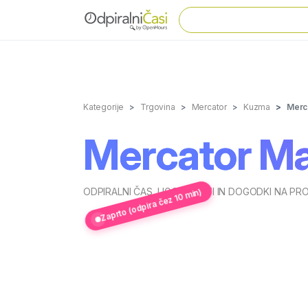
Kategorije
Trgovina
Mercator
Kuzma
Merc
Mercator M
ODPIRALNI ČAS
,
UGODNOSTI IN DOGODKI NA PR
Zaprto (odpira čez 10 min)