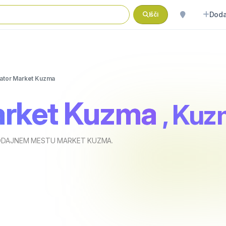
Doda
Išči
ator Market Kuzma
arket Kuzma
, Ku
ODAJNEM MESTU MARKET KUZMA.