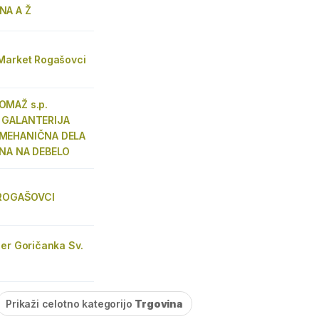
NA A Ž
Market Rogašovci
OMAŽ s.p.
 GALANTERIJA
MEHANIČNA DELA
INA NA DEBELO
 ROGAŠOVCI
er Goričanka Sv.
Prikaži celotno kategorijo
Trgovina