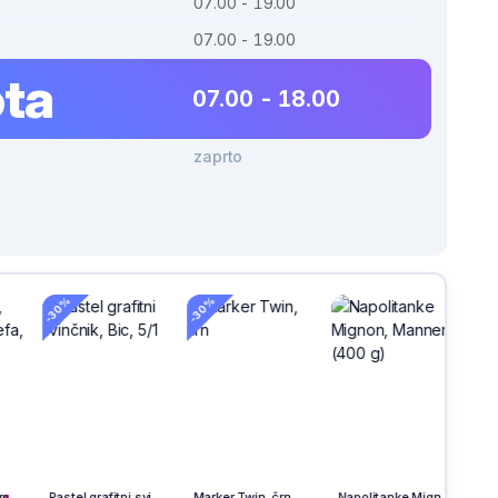
07.00 - 19.00
07.00 - 19.00
ta
07.00 - 18.00
zaprto
-30%
h
na
Pastel grafitni svinčnik, Bic, 5/1
Marker Twin, črn
Napolitanke Mignon, Manner (400 g)