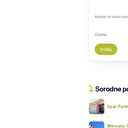
Mnenje bo vidno vse
Ocena
Sorodne pos
Spar Part
Mercator 