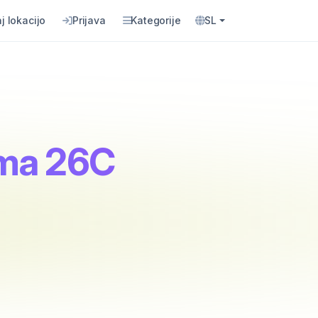
j lokacijo
Prijava
Kategorije
SL
zma 26C