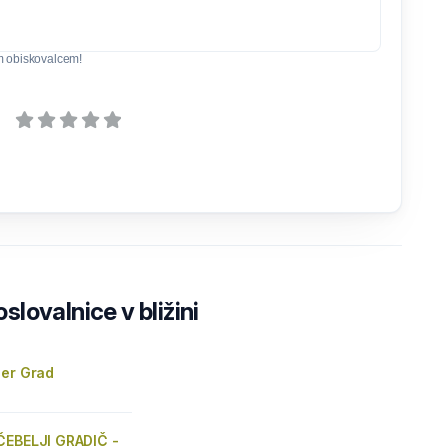
m obiskovalcem!
lovalnice v bližini
ner Grad
ČEBELJI GRADIČ -