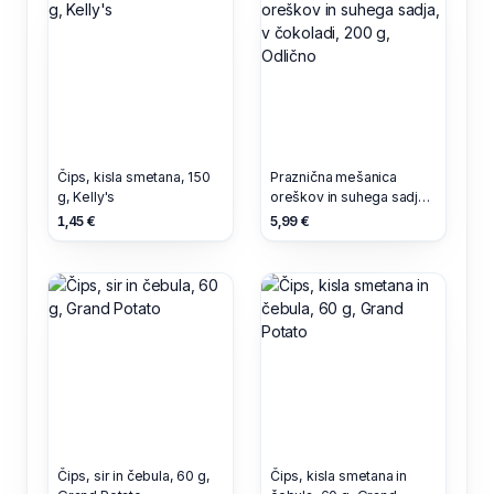
Čips, kisla smetana, 150
Praznična mešanica
g, Kelly's
oreškov in suhega sadja,
v čokoladi, 200 g,
1,45 €
5,99 €
Odlično
Čips, sir in čebula, 60 g,
Čips, kisla smetana in