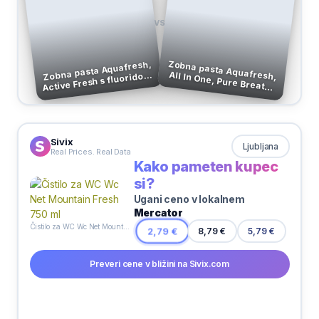
VS
Zobna pasta Aquafresh,
All In One, Pure Breath,
Zobna pasta Aquafresh,
Active Fresh s fluoridom,
125 ml
75 ml
Sivix
Ljubljana
Real Prices. Real Data
Kako pameten kupec
si?
Ugani ceno v lokalnem
Mercator
Čistilo za WC Wc Net Mountain Fresh 750 ml
5,79 €
2,79 €
8,79 €
Preveri cene v bližini na Sivix.com