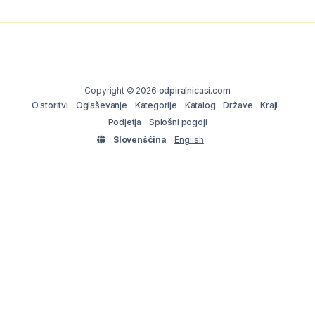
Copyright © 2026
odpiralnicasi.com
O storitvi
Oglaševanje
Kategorije
Katalog
Države
Kraji
Podjetja
Splošni pogoji
Slovenščina
English