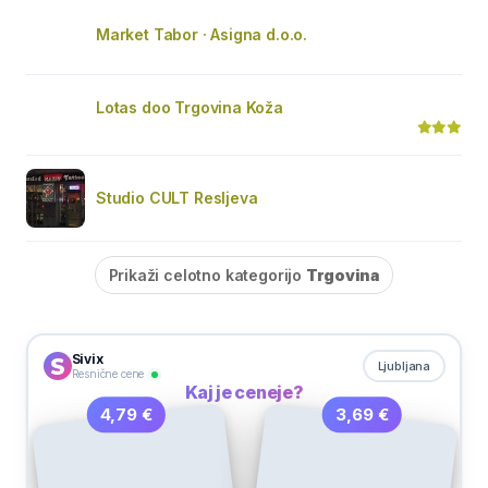
Market Tabor · Asigna d.o.o.
Lotas doo Trgovina Koža
Studio CULT Resljeva
Prikaži celotno kategorijo
Trgovina
Sivix
Ljubljana
Resnične cene
Kaj je ceneje?
3,69 €
4,79 €