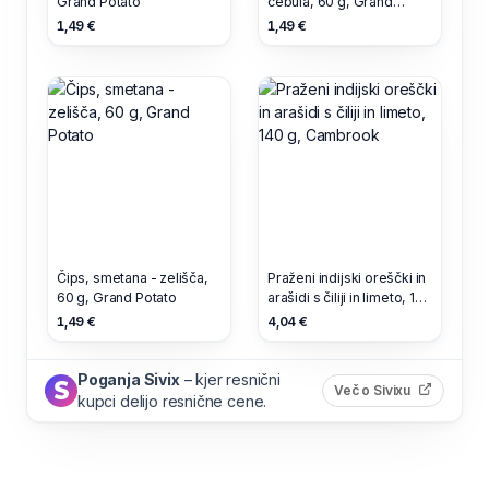
Grand Potato
čebula, 60 g, Grand
Potato
1,49 €
1,49 €
Čips, smetana - zelišča,
Praženi indijski oreščki in
60 g, Grand Potato
arašidi s čiliji in limeto, 140
g, Cambrook
1,49 €
4,04 €
Poganja Sivix
– kjer resnični
(odpre s
Več o Sivixu
kupci delijo resnične cene.