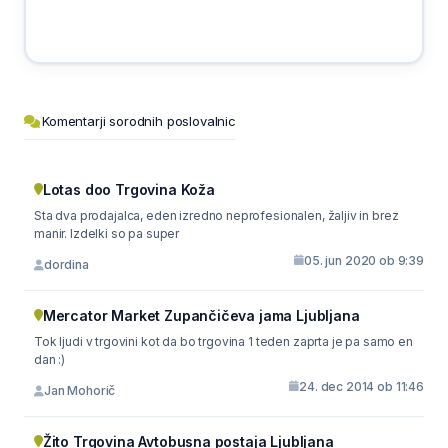
Komentarji sorodnih poslovalnic
Lotas doo Trgovina Koža
Sta dva prodajalca, eden izredno neprofesionalen, žaljiv in brez
manir. Izdelki so pa super
05. jun 2020 ob 9:39
dordina
Mercator Market Zupančičeva jama Ljubljana
Tok ljudi v trgovini kot da bo trgovina 1 teden zaprta je pa samo en
dan :)
24. dec 2014 ob 11:46
Jan Mohorič
Žito Trgovina Avtobusna postaja Ljubljana