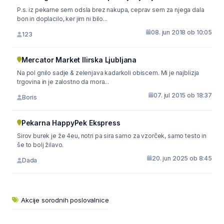
P.s. iz pekarne sem odsla brez nakupa, ceprav sem za njega dala
bon in doplacilo, ker jim ni bilo...
08. jun 2018 ob 10:05
123
Mercator Market Ilirska Ljubljana
Na pol gnilo sadje & zelenjava kadarkoli obiscem. Mi je najblizja
trgovina in je zalostno da mora...
07. jul 2015 ob 18:37
Boris
Pekarna HappyPek Ekspress
Sirov burek je že 4eu, notri pa sira samo za vzorček, samo testo in
še to bolj žilavo.
20. jun 2025 ob 8:45
Dada
Akcije sorodnih poslovalnice