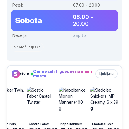
Petek
07.00 - 20.00
08.00 -
Sobota
20.00
Nedelja
zaprto
Sporoči napako
Cene vseh trgovcev na enem
Sivix
Ljubljana
mestu.
er Twin, črn
Šestilo Faber Castell, Twister
Napolitanke Mignon, Manner (400 g)
Sladoled Snickers, MP Creamy, 6 x 39 g
Vegeta Bi