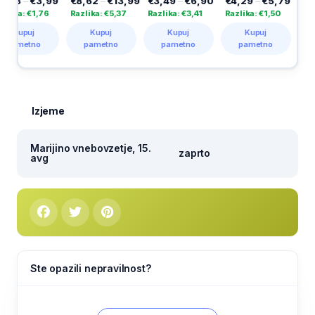
,99
€8,62
–
€13,99
€3,49
–
€6,90
€4,29
–
€5,79
€2,89
–
€3,
76
Razlika: €5,37
Razlika: €3,41
Razlika: €1,50
Razlika: €1,00
Kupuj
Kupuj
Kupuj
Kupuj
pametno
pametno
pametno
pametno
Izjeme
Marijino vnebovzetje, 15.
zaprto
avg
Ste opazili nepravilnost?