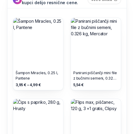
kupci delijo resnične cene.
Šampon Miracles, 0.25 l,
Panirani piščančji mini file
Pantene
z bučnimi semeni, 0.326
kg, Mercator
3,95 € – 4,99 €
5,54 €