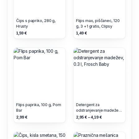
Čips s papriko, 280 g,
Flips max, piščanec, 120
Hrusty
g, 3 +1 gratis, Clipsy
1,59 €
1,49 €
Flips paprika, 100 g, Pom
Detergent za
Bar
odstranjevanje madežev,
0.3 l, Frosch Baby
2,99 €
2,95 € – 4,19 €