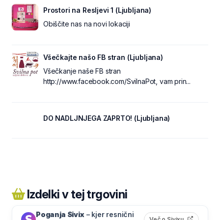
Prostori na Resljevi 1 (Ljubljana)
Obiščite nas na novi lokaciji
Všečkajte našo FB stran (Ljubljana)
Všečkanje naše FB stran
http://www.facebook.com/SvilnaPot, vam prin...
DO NADLJNJEGA ZAPRTO! (Ljubljana)
Izdelki v tej trgovini
Poganja Sivix
– kjer resnični
(odpre s
Več o Sivixu