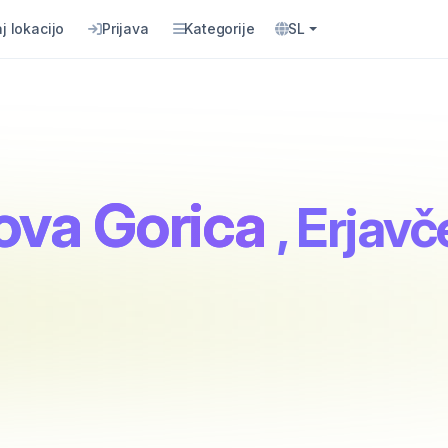
j lokacijo
Prijava
Kategorije
SL
ova Gorica
, Erjavč