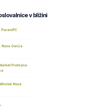
lovalnice v bližini
o. PoceniPC
o. Nova Gorica
Market Prehrana
ca
 Mlinček Nova
o.