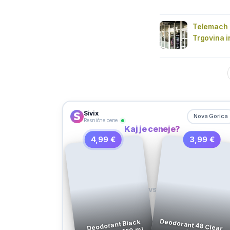
Telemach 
Trgovina i
Sivix
Nova Gorica
Resnične cene
Kaj je ceneje?
4,99 €
3,99 €
VS
Deodorant 48 Clear
roll on,
Deodorant Black