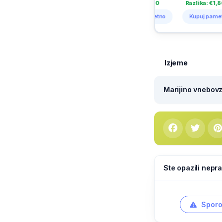
Razlika: €1,11
Razlika: €1,10
Razlika: €1,80
Razl
Kupuj pametno
Kupuj pametno
Kupuj pametno
Kup
Izjeme
Marijino vnebovze
Ste opazili nepra
Sporo