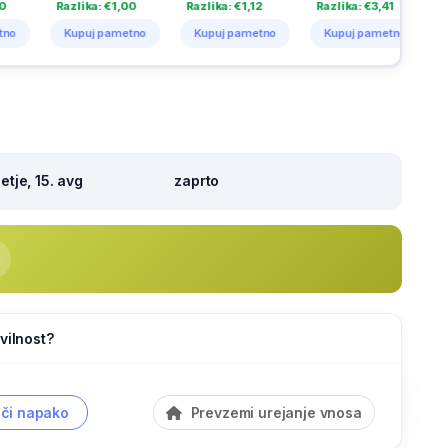
ika: €1,00
Razlika: €1,12
Razlika: €3,41
Razlika: €1,60
uj pametno
Kupuj pametno
Kupuj pametno
Kupuj pametn
tje, 15. avg
zaprto
vilnost?
či napako
Prevzemi urejanje vnosa