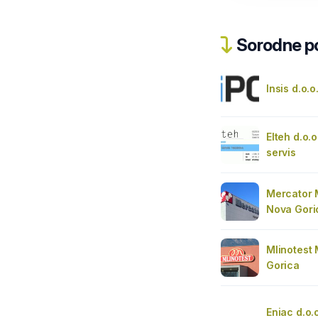
Sorodne pos
Insis d.o.
Elteh d.o.
servis
Mercator 
Nova Gori
Mlinotest
Gorica
Eniac d.o.