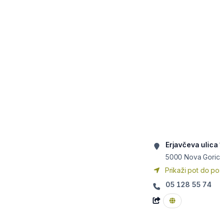
Erjavčeva ulica
5000
Nova Goric
Prikaži pot do po
05 128 55 74