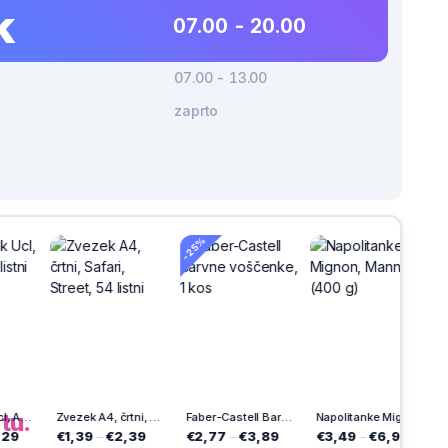
k
07.00 - 20.00
07.00 - 13.00
zaprto
-22%
-25%
h
na
tu.
Zvezek A4, črtni, Safari, Street, 54 listni
Faber-Castell Barvne voščenke, 1 kos
Napolitanke Mignon, Manner (400 g)
39
–
€2,39
€2,77
–
€3,89
€3,49
–
€6,90
€4,19
–
€5,7