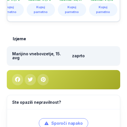
Kupuj
Kupuj
Kupuj
Kupuj
o
pametno
pametno
pametno
pametno
Izjeme
Marijino vnebovzetje, 15.
zaprto
avg
Ste opazili nepravilnost?
Sporoči napako