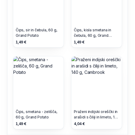
Čips, sir in čebula, 60 g,
Čips, kisla smetana in
Grand Potato
čebula, 60 g, Grand
Potato
1,49 €
1,49 €
Čips, smetana - zelišča,
Praženi indijski oreščki in
60 g, Grand Potato
arašidi s čiliji in limeto, 140
g, Cambrook
1,49 €
4,04 €