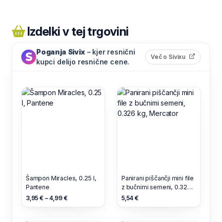
Izdelki v tej trgovini
Poganja Sivix
– kjer resnični
(odpre s
Več o Sivixu
kupci delijo resnične cene.
Šampon Miracles, 0.25 l,
Panirani piščančji mini file
Pantene
z bučnimi semeni, 0.326
kg, Mercator
3,95 € – 4,99 €
5,54 €