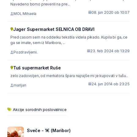
Navedeno bomo preverili na pre...
08. jun 2020 ob 10:07
MOL Mihaela
Jager Supermarket SELNICA OB DRAVI
Pred casom sem na oddelku tekstila videla pikado. Kupila bi ga, ce
ga se imate, sem iz Maribora, ...
23. feb 2024 ob 13:29
Pozdravljemi.
Tuš supermarket Ruše
zelo zadovoljen, od merkatora špara najrajše mi je kupovati v tušu..
24. jun 2014 ob 23:25
marijan
Akcije sorodnih poslovalnice
Sveče - 1€ (Maribor)