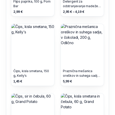
Flips paprika, 100 g, Pom
Detergent za
Bar
odstranjevanje madežev,
0.3 l, Frosch Baby
2,99 €
2,95 € – 4,19 €
Čips, kisla smetana, 150
Praznična mešanica
g, Kelly's
oreškov in suhega sadja,
v čokoladi, 200 g,
1,45 €
5,99 €
Odlično