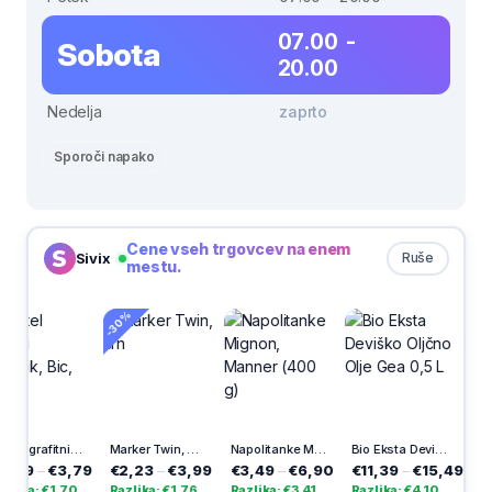
07.00 -
Sobota
20.00
Nedelja
zaprto
Sporoči napako
Cene vseh trgovcev na enem
Sivix
Ruše
mestu.
-30%
Pastel grafitni svinčnik, Bic, 5/1
Marker Twin, črn
Napolitanke Mignon, Manner (400 g)
Bio Eksta Deviško Oljčno Olje Gea 0,5 L
3,79
€2,23
–
€3,99
€3,49
–
€6,90
€11,39
–
€15,49
€2,89
–
€3
,70
Razlika: €1,76
Razlika: €3,41
Razlika: €4,10
Razlika: €1,