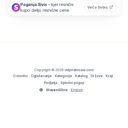
Poganja Sivix
– kjer resnični
(odpre s
Več o Sivixu
kupci delijo resnične cene.
Copyright © 2026
odpiralnicasi.com
O storitvi
Oglaševanje
Kategorije
Katalog
Države
Kraji
Podjetja
Splošni pogoji
Slovenščina
English