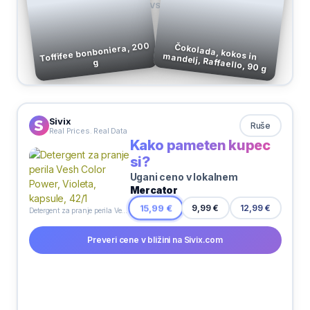
VS
Toffifee bonboniera, 200
Čokolada, kokos in mandelj, Raffaello, 90 g
g
Sivix
Ruše
Real Prices. Real Data
Kako pameten kupec
si?
Ugani ceno v lokalnem
Mercator
15,99 €
9,99 €
12,99 €
Detergent za pranje perila Vesh Color Power, Violeta, kapsule, 42/1
Preveri cene v bližini na Sivix.com