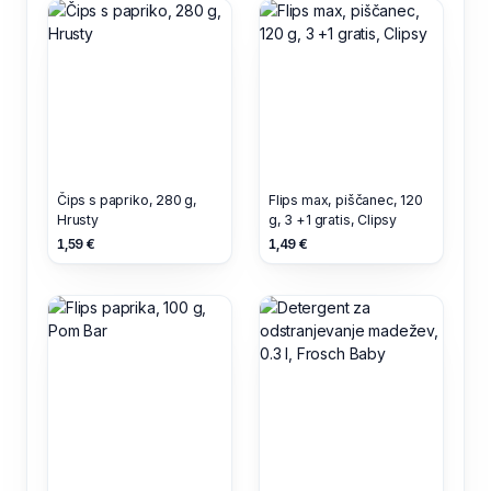
Čips s papriko, 280 g,
Flips max, piščanec, 120
Hrusty
g, 3 +1 gratis, Clipsy
1,59 €
1,49 €