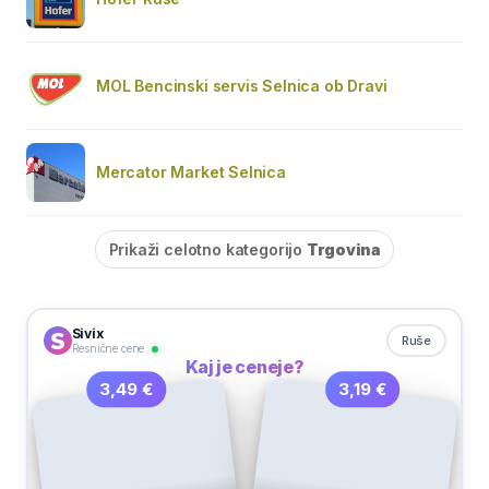
MOL Bencinski servis Selnica ob Dravi
Mercator Market Selnica
Prikaži celotno kategorijo
Trgovina
Sivix
Ruše
Resnične cene
Kaj je ceneje?
3,19 €
3,49 €