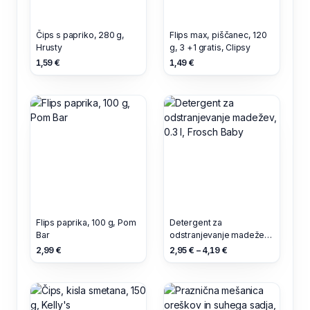
Čips s papriko, 280 g,
Flips max, piščanec, 120
Hrusty
g, 3 +1 gratis, Clipsy
1,59 €
1,49 €
Flips paprika, 100 g, Pom
Detergent za
Bar
odstranjevanje madežev,
0.3 l, Frosch Baby
2,99 €
2,95 € – 4,19 €