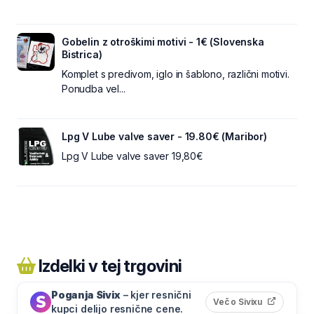
Gobelin z otroškimi motivi - 1€ (Slovenska
Bistrica)
Komplet s predivom, iglo in šablono, različni motivi.
Ponudba vel...
Lpg V Lube valve saver - 19.80€ (Maribor)
Lpg V Lube valve saver 19,80€
Izdelki v tej trgovini
Poganja Sivix
– kjer resnični
(odpre s
Več o Sivixu
kupci delijo resnične cene.