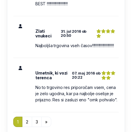
BEST !!!!!!!!!!!!!!!!!!!!!!!!!
Zlati
31. jul 2016 ob
vnukeci
20:50
Najboljša trgovina vseh časov!!!!!!!!!!!!!!!!!!!!!!!!!!
Umetnik, ki vozi
07. maj 2016 ob
terenca
20:22
No to trgovino res priporočam vsem, cena
je zelo ugodna, kar pa najbolje osebje je
prijazno. Res si zasluzi eno "ornk pohvalo".
1
2
3
»