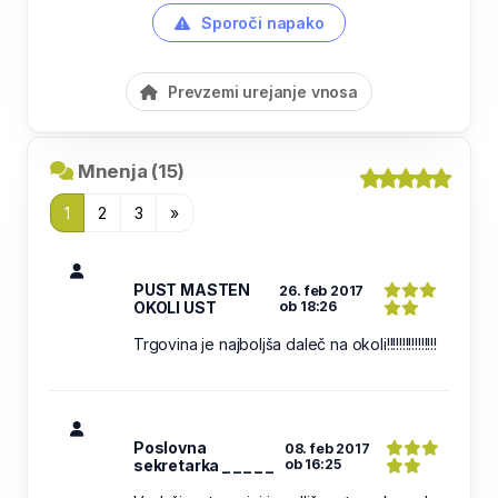
Sporoči napako
Prevzemi urejanje vnosa
Mnenja (15)
1
2
3
»
PUST MASTEN
26. feb 2017
OKOLI UST
ob 18:26
Trgovina je najboljša daleč na okoli!!!!!!!!!!!!!!!!
Poslovna
08. feb 2017
sekretarka _ _ _ _ _
ob 16:25