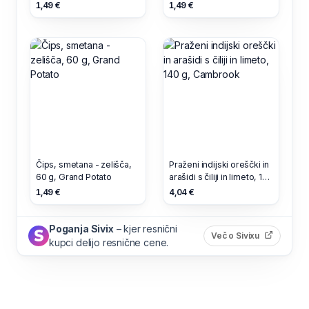
Potato
1,49 €
1,49 €
Čips, smetana - zelišča,
Praženi indijski oreščki in
60 g, Grand Potato
arašidi s čiliji in limeto, 140
g, Cambrook
1,49 €
4,04 €
Poganja Sivix
– kjer resnični
(odpre s
Več o Sivixu
kupci delijo resnične cene.