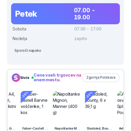
07.00 -
Petek
19.00
Sobota
07.00 - 17.00
Nedelja
zaprto
Sporoči napako
Cene vseh trgovcev na
Sivix
Zgornja Polskava
enem mestu.
-22%
-25%
Faber-Castell Barvne voščenke, 1 kos
Napolitanke Mignon, Manner (400 g)
Sladoled, Bounty, 6 x 39,1 g
Avto osvežilec Air Splah, vanilija, PowerAir