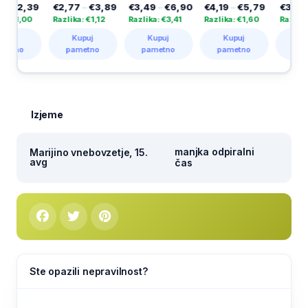
€2,77
–
€3,89
€3,49
–
€6,90
€4,19
–
€5,79
€3,69
–
€4,99
Razlika: €1,12
Razlika: €3,41
Razlika: €1,60
Razlika: €1,30
Kupuj
Kupuj
Kupuj
Kupuj
pametno
pametno
pametno
pametno
Izjeme
manjka odpiralni
Marijino vnebovzetje, 15.
avg
čas
Ste opazili nepravilnost?