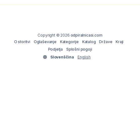
Copyright © 2026
odpiralnicasi.com
O storitvi
Oglaševanje
Kategorije
Katalog
Države
Kraji
Podjetja
Splošni pogoji
Slovenščina
English