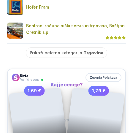
Hofer Fram
Bentron, računalniški servis in trgovina, Boštjan
Čretnik s.p.
Prikaži celotno kategorijo
Trgovina
Sivix
Zgornja Polskava
Resnične cene
Kaj je ceneje?
1,79 €
1,69 €
VS