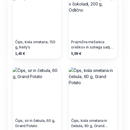
Čips, kisla smetana, 150
Praznična mešanica
g, Kelly's
oreškov in suhega sadja,
v čokoladi, 200 g,
1,45 €
5,99 €
Odlično
Čips, sir in čebula, 60 g,
Čips, kisla smetana in
Grand Potato
čebula, 60 g, Grand