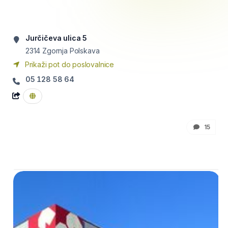
Jurčičeva ulica 5
2314
Zgornja Polskava
Prikaži pot do poslovalnice
05 128 58 64
15