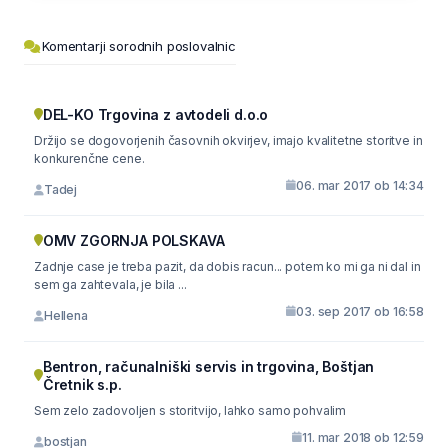
Komentarji sorodnih poslovalnic
DEL-KO Trgovina z avtodeli d.o.o
Držijo se dogovorjenih časovnih okvirjev, imajo kvalitetne storitve in
konkurenčne cene.
06. mar 2017 ob 14:34
Tadej
OMV ZGORNJA POLSKAVA
Zadnje case je treba pazit, da dobis racun... potem ko mi ga ni dal in
sem ga zahtevala, je bila ...
03. sep 2017 ob 16:58
Hellena
Bentron, računalniški servis in trgovina, Boštjan
Čretnik s.p.
Sem zelo zadovoljen s storitvijo, lahko samo pohvalim
11. mar 2018 ob 12:59
bostjan