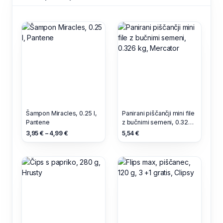
Šampon Miracles, 0.25 l,
Panirani piščančji mini file
Pantene
z bučnimi semeni, 0.326
kg, Mercator
3,95 € – 4,99 €
5,54 €