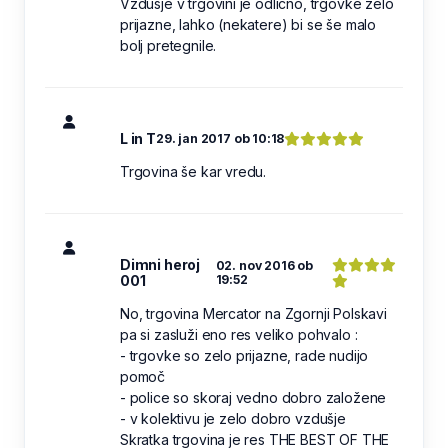
Vzdušje v trgovini je odlično, trgovke zelo
prijazne, lahko (nekatere) bi se še malo
bolj pretegnile.
L in T
29. jan 2017 ob 10:18
Trgovina še kar vredu.
Dimni heroj
02. nov 2016 ob
001
19:52
No, trgovina Mercator na Zgornji Polskavi
pa si zasluži eno res veliko pohvalo :
- trgovke so zelo prijazne, rade nudijo
pomoč
- police so skoraj vedno dobro založene
- v kolektivu je zelo dobro vzdušje
Skratka trgovina je res THE BEST OF THE