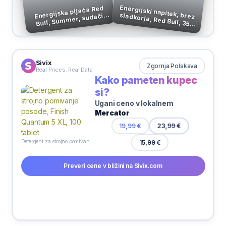
Energijski napitek, brez
sladkorja, Red Bull, 355
Energijska pijača Red
Bull, Summer, sudači
limeta, 250 ml
ml
Sivix
Zgornja Polskava
Real Prices. Real Data
Kako pameten kupec
si?
Ugani ceno v lokalnem
Mercator
19,99 €
23,99 €
Detergent za strojno pomivanje posode, Finish Quantum 5 XL, 100 tablet
15,99 €
Preveri cene v bližini na Sivix.com