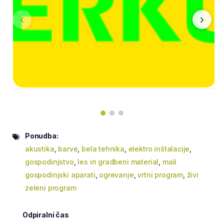
‹
›
Ponudba:
akustika
,
barve
,
bela tehnika
,
elektro inštalacije
,
gospodinjstvo
,
les in gradbeni material
,
mali
gospodinjski aparati
,
ogrevanje
,
vrtni program
,
živi
zeleni program
Odpiralni čas