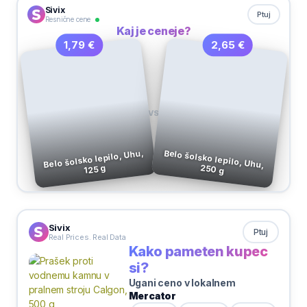
Sivix
Ptuj
Resnične cene
Kaj je ceneje?
2,65 €
1,79 €
VS
Belo šolsko lepilo, Uhu,
Belo šolsko lepilo, Uhu,
250 g
125 g
Sivix
Ptuj
Real Prices. Real Data
Kako pameten kupec
si?
Ugani ceno v lokalnem
Mercator