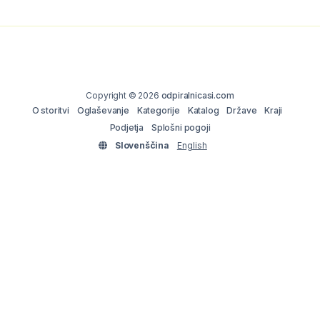
Copyright © 2026
odpiralnicasi.com
O storitvi
Oglaševanje
Kategorije
Katalog
Države
Kraji
Podjetja
Splošni pogoji
Slovenščina
English