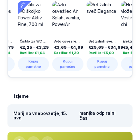
-31%
Vaba za mravlje, 3 kos
Čistilo za WC školjko Power Aktiv Pine, 700 ml
Avto osvežilec Air Splah, vanilija, PowerAir
Set žalnih sveč Elegance
Elektronski vložek Apolon, Vestina, 365 d
,79
€2,25
–
€3,29
€3,69
–
€4,99
€29,69
–
€34,69
€5,45
–
€9,
84
Razlika: €1,04
Razlika: €1,30
Razlika: €5,00
Razlika: €4,53
Kupuj
Kupuj
Kupuj
Kupuj
pametno
pametno
pametno
pametno
Izjeme
manjka odpiralni
Marijino vnebovzetje, 15.
avg
čas