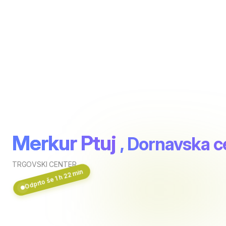
Merkur Ptuj
, Dornavska c
TRGOVSKI CENTER
Odprto še 1 h 22 min