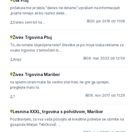
OBI Ptuj
pričakala me je tabla "danes ne delamo",vprašam na informacijah
,pojma nimajo ali bo razrez delal...
20. jun 2019 ob 11:08
Danes sem bil na ...
Živex Trgovina Ptuj
To, da nimate objavljene telef. številke je po moje slaba reklama za
vsako trgovino z tehničnim b...
09. mar 2023 ob 12:59
Alojz
Živex Trgovina Maribor
na spletni strani mate še vedno star mail, ne gre ga sprejet,
preglejte malo to.
06. nov 2017 ob 11:29
?
Lesnina XXXL, trgovina s pohištvom, Maribor
Pozdravljeni, za vsa vaša posojila ali kreditne potrebe se obrnite na
gospoda Marjan Tetičkovič. ...