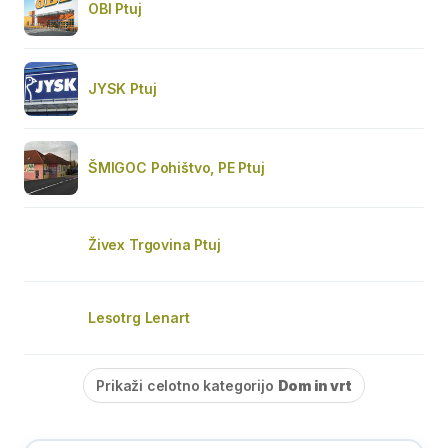
OBI Ptuj
JYSK Ptuj
ŠMIGOC Pohištvo, PE Ptuj
Živex Trgovina Ptuj
Lesotrg Lenart
Prikaži celotno kategorijo
Dom in vrt