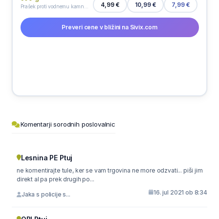
4,99 €
10,99 €
7,99 €
Prašek proti vodnemu kamnu v pralnem stroju Calgon, 500 g
Preveri cene v bližini na Sivix.com
Komentarji sorodnih poslovalnic
Lesnina PE Ptuj
ne komentirajte tule, ker se vam trgovina ne more odzvati... piši jim
direkt al pa prek drugih po...
16. jul 2021 ob 8:34
Jaka s policije s...