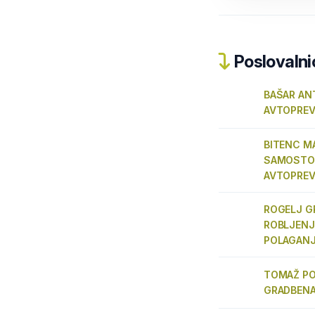
Poslovalnic
BAŠAR ANT
AVTOPRE
BITENC MA
SAMOSTO
AVTOPREV
ROGELJ GR
ROBLJENJ
POLAGANJ
TOMAŽ PO
GRADBENA