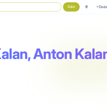
Doda
Išči
lan, Anton Kalan