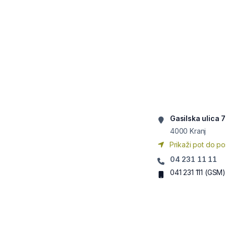
Gasilska ulica 7
4000
Kranj
Prikaži pot do po
04 231 11 11
041 231 111
(GSM)