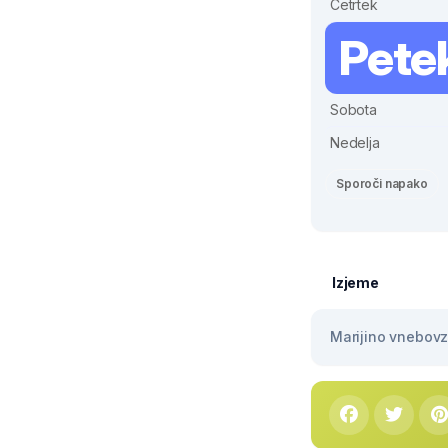
Četrtek
Pete
Sobota
Nedelja
Sporoči napako
Izjeme
Marijino vnebovze