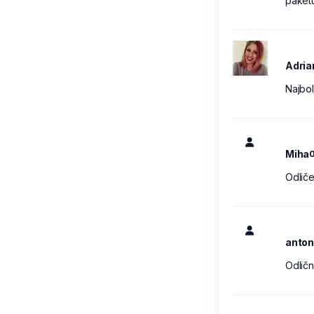
paketu
Adria
Najbol
Miha
0
Odliče
anto
Odličn