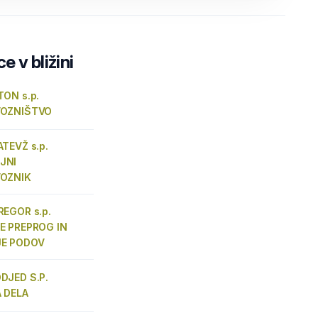
e v bližini
ON s.p.
VOZNIŠTVO
TEVŽ s.p.
JNI
OZNIK
EGOR s.p.
E PREPROG IN
E PODOV
DJED S.P.
 DELA