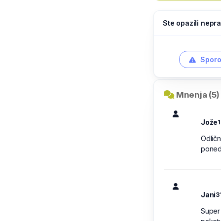
Ste opazili nepra
Sporo
Mnenja (5)
Jože
1
Odličn
ponede
Jani
3
Super 