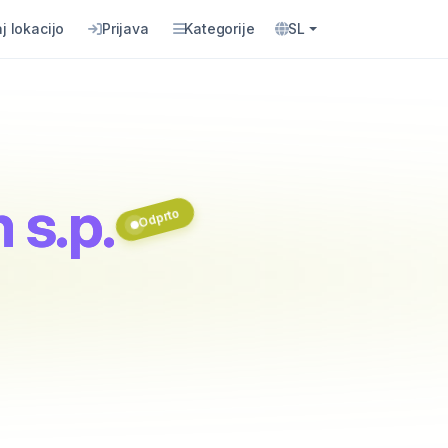
j lokacijo
Prijava
Kategorije
SL
 s.p.
Odprto