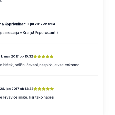
.
na Koprivnikar
13. jul 2017 ob 9:34
jsa mesarija v Kranju! Priporocam! :)
1. mar 2017 ob 10:32
n biftek, odlični čevapi, nasploh je vse enkratno.
n
28. jan 2017 ob 13:33
e krvavice imate, kar tako naprej