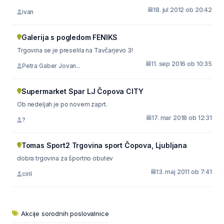
18. jul 2012 ob 20:42
ivan
Galerija s pogledom FENIKS
Trgovina se je preselila na Tavčarjevo 3!
11. sep 2016 ob 10:35
Petra Gaber Jovan...
Supermarket Spar LJ Čopova CITY
Ob nedeljah je po novem zaprt.
17. mar 2018 ob 12:31
?
Tomas Sport2 Trgovina sport Čopova, Ljubljana
dobra trgovina za športno obutev
13. maj 2011 ob 7:41
ciril
Akcije sorodnih poslovalnice