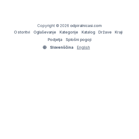
Copyright © 2026
odpiralnicasi.com
O storitvi
Oglaševanje
Kategorije
Katalog
Države
Kraji
Podjetja
Splošni pogoji
Slovenščina
English