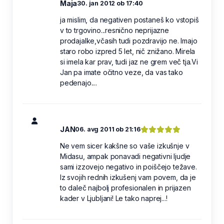
Maja
30. jan 2012 ob 17:40
ja mislim, da negativen postaneš ko vstopiš
v to trgovino...resnično neprijazne
prodajalke,včasih tudi pozdravijo ne. Imajo
staro robo izpred 5 let, nič znižano. Mirela
si imela kar prav, tudi jaz ne grem več tja.Vi
Jan pa imate očitno veze, da vas tako
pedenajo....
JAN
06. avg 2011 ob 21:16
Ne vem sicer kakšne so vaše izkušnje v
Midasu, ampak ponavadi negativni ljudje
sami izzovejo negativo in poiščejo težave.
Iz svojih rednih izkušenj vam povem, da je
to daleč najbolj profesionalen in prijazen
kader v Ljubljani! Le tako naprej...!