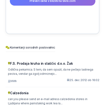
Preveri cene v bližini na Sivix.com
Komentarji sorodnih poslovalnic
F.S. Prodaja kruha in slaščic d.o.o. Žak
Odlična pekarnica. S tem, da sem opazil, da ne pečejo lastnega
peciva, vendar ga zgolj odmrznejo...
25. dec 2012 ob 16:02
hhhh
Calzedonia
can you please send an e-mail adress calzedonia stores in
Ljubljana where painstaking work lea ra...