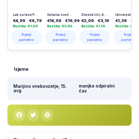
Lak za lase Pantene, Ultra Strong, 250 ml
Solarna sveča, mix, Ecosija
Zvezek Ucl, A4, črtni, Uefa, 4 listni
Univerzalno lepilo, Uhu, 35 ml
€4,95
–
€6,79
€16,59
–
€19,99
€2,09
–
€3,19
€1,39
–
€3,10
Razlika: €1,84
Razlika: €3,40
Razlika: €1,10
Razlika: €1,71
Kupuj
Kupuj
Kupuj
Kupuj
pametno
pametno
pametno
pametno
Izjeme
manjka odpiralni
Marijino vnebovzetje, 15.
avg
čas