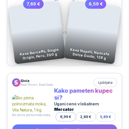
6,59 €
7,69 €
VS
Kava Barcaffe, Single
Origin, Peru, 200 g
Kava Napoli, Nescafe Dolce Gusto, 128 g
Sivix
Ljubljana
Real Prices. Real Data
Kako pameten kupec
si?
Ugani ceno v lokalnem
Mercator
Bio pirina polnozrnata moka, Vila Natura, 1 kg
2,89 €
8,99 €
5,89 €