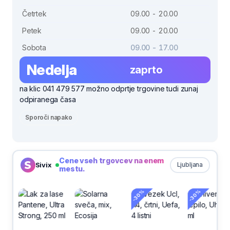
Četrtek
09.00 - 20.00
Petek
09.00 - 20.00
Sobota
09.00 - 17.00
Nedelja
zaprto
na klic 041 479 577 možno odprtje trgovine tudi zunaj
odpiranega časa
Sporoči napako
Cene vseh trgovcev na enem
Sivix
Ljubljana
mestu.
-30%
-30%