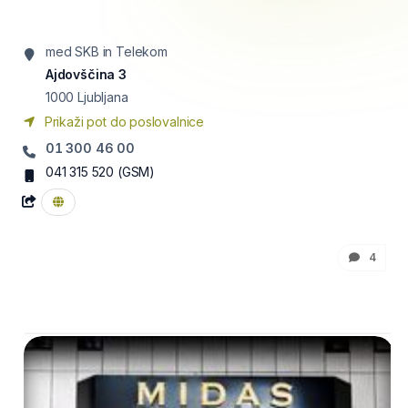
med SKB in Telekom
Ajdovščina 3
1000
Ljubljana
Prikaži pot do poslovalnice
01 300 46 00
041 315 520
(GSM)
4