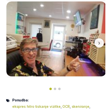
‹
›
Ponudba:
ekspres hitro tiskanje vizitke
,
OCR
,
skeniranje
,