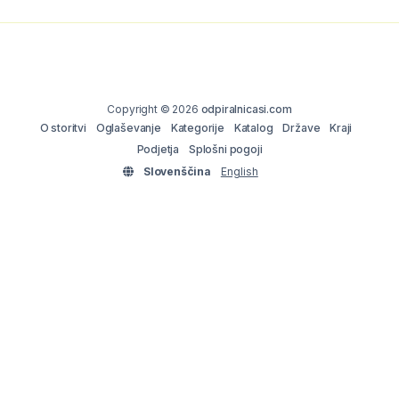
Copyright © 2026
odpiralnicasi.com
O storitvi
Oglaševanje
Kategorije
Katalog
Države
Kraji
Podjetja
Splošni pogoji
Slovenščina
English