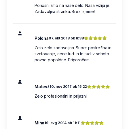
Ponosni smo na naše delo. Naša vizija je:
Zadovoljna stranka. Brez izjeme!
Polona
07. okt 2018 ob 8:38
Zelo zelo zadovoljna. Super postrežba in
svetovanje, cene tudi in to tudi v soboto
pozno popoldne. Priporočam.
Matevž
10. nov 2017 ob 15:22
Zelo profesionalni in prijazni.
Miha
19. avg 2014 ob 11:11