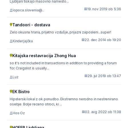
Ljubljani tiskajo masovno namesto...
19. nov 2019 ob 5:36
lopoca.slovenia@...
Tandoori - dostava
Zelo okusna hrana, prijetno vzdušje, prijazni zaposleni...super!
22. dec 2014 ob 19:20
Kinderjajčka
Kitajska restavracija Zhong Hua
so it's not included in transactions in addition to providing a forum
for. Craigslist is usually...
29. jul 2019 ob 13:47
Luz
EK Bistro
Hipsterski lokal z ok ponudbo. Ekstremno nerodno in nestrenirano
osebje. Bolje receno otroci, ki ...
02. avg 2022 ob 11:38
Hos Oz
HOFER Ljubljana