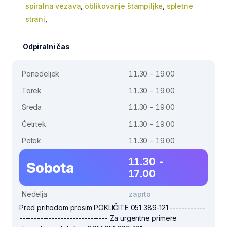
spiralna vezava
,
oblikovanje štampiljke
,
spletne
strani
,
Odpiralni čas
Ponedeljek
11.30 - 19.00
Torek
11.30 - 19.00
Sreda
11.30 - 19.00
Četrtek
11.30 - 19.00
Petek
11.30 - 19.00
11.30 -
Sobota
17.00
Nedelja
zaprto
Pred prihodom prosim POKLIČITE 051 389-121 ------------
------------------------------ Za urgentne primere