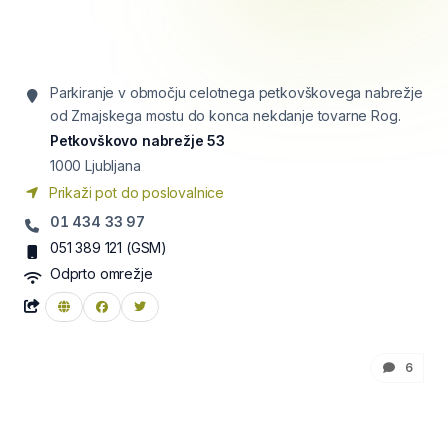
Parkiranje v območju celotnega petkovškovega nabrežje
od Zmajskega mostu do konca nekdanje tovarne Rog.
Petkovškovo nabrežje 53
1000
Ljubljana
Prikaži pot do poslovalnice
01 434 33 97
051 389 121
(GSM)
Odprto omrežje
6