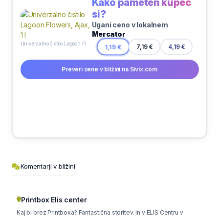
Kako pameten kupec
si?
Ugani ceno v lokalnem
Mercator
Univerzalno čistilo Lagoon Flowers, Ajax, 1 l
4,19 €
1,19 €
7,19 €
Preveri cene v bližini na Sivix.com
Komentarji v bližini
Printbox Elis center
Kaj bi brez Printboxa? Fantastična storitev. In v ELIS Centru v