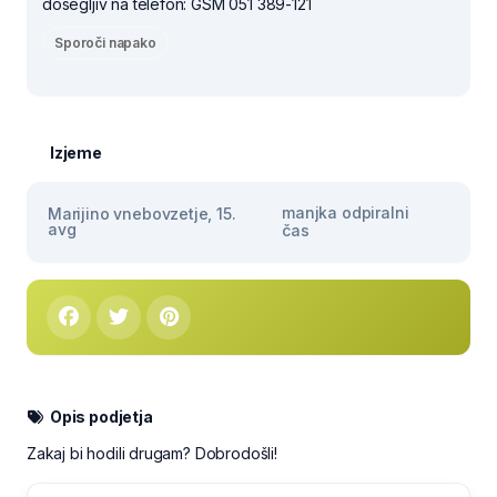
dosegljiv na telefon: GSM 051 389-121
Sporoči napako
Izjeme
manjka odpiralni
Marijino vnebovzetje, 15.
avg
čas
Opis podjetja
Zakaj bi hodili drugam? Dobrodošli!