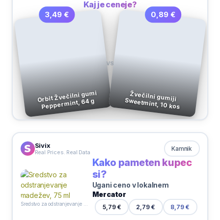
Kaj je ceneje?
0,89 €
3,49 €
VS
Orbit Žvečilni gumi
Žvečilni gumiji
Sweetmint, 10 kos
Peppermint, 64 g
Sivix
Kamnik
Real Prices. Real Data
Kako pameten kupec
si?
Ugani ceno v lokalnem
Mercator
Sredstvo za odstranjevanje madežev, 75 ml
2,79 €
5,79 €
8,79 €