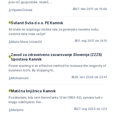
prav nič gospodske. Vsakič, ...
07. feb 2017 ob 15:49
VljudenČlovek
Svilanit Svila d.o.o. PE Kamnik
Ali imate na razpolago moške rute za gorenjsko narodno nošo,
oziroma tiste malo večje?
11. maj 2017 ob 14:15
Marta Maria Urbančič
Zavod za zdravstveno zavarovanje Slovenije (ZZZS)
Izpostava Kamnik
Power washing is an effective method for increase the longevity of
business roofs. By stopping th...
26. nov 2024 ob 22:41
Michaelvam
Matična knjižnica Kamnik
Pozdravljeni, bila sem Kamničanka 12 let (1950-62), vpisana tudi v
knjigo odličnjakov. Ker...
27. maj 2023 ob 1:23
Marijana