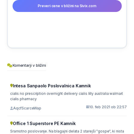
Preveri cene v bližini na Sivix.com
Komentarji v bližini
Intesa Sanpaolo Poslovalnica Kamnik
cialis no prescription overnight delivery cialis lilly australia walmart
cialis pharmacy
10. feb 2021 ob 22:57
AqcfScarceWap
Office 1 Superstore PE Kamnik
Sramotno poslovanje. Na blagajni delata 2 starejši "gospe", ki nista