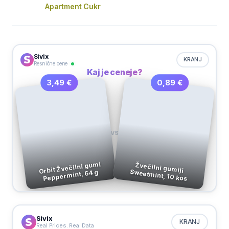
Apartment Cukr
Sivix
KRANJ
Resnične cene
Kaj je ceneje?
0,89 €
3,49 €
VS
Orbit Žvečilni gumi
Žvečilni gumiji
Sweetmint, 10 kos
Peppermint, 64 g
Sivix
KRANJ
Real Prices. Real Data