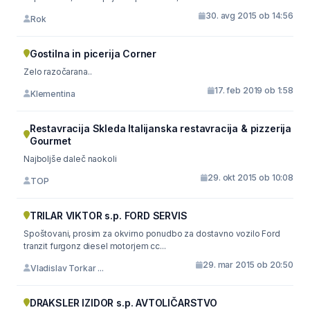
30. avg 2015 ob 14:56
Rok
Gostilna in picerija Corner
Zelo razočarana..
17. feb 2019 ob 1:58
Klementina
Restavracija Skleda Italijanska restavracija & pizzerija
Gourmet
Najboljše daleč naokoli
29. okt 2015 ob 10:08
TOP
TRILAR VIKTOR s.p. FORD SERVIS
Spoštovani, prosim za okvirno ponudbo za dostavno vozilo Ford
tranzit furgonz diesel motorjem cc...
29. mar 2015 ob 20:50
Vladislav Torkar ...
DRAKSLER IZIDOR s.p. AVTOLIČARSTVO