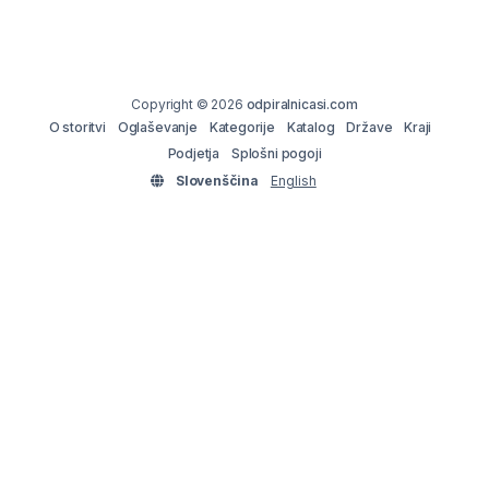
Copyright © 2026
odpiralnicasi.com
O storitvi
Oglaševanje
Kategorije
Katalog
Države
Kraji
Podjetja
Splošni pogoji
Slovenščina
English