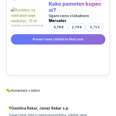
Kako pameten kupec
si?
Ugani ceno v lokalnem
Mercator
Sredstvo za odstranjevanje madežev, 75 ml
2,79 €
5,79 €
8,79 €
Preveri cene v bližini na Sivix.com
Komentarji v bližini
Gostilna Rekar, Janez Rekar s.p.
Super hrana, hitra in prijazna postrežba, solidne cene