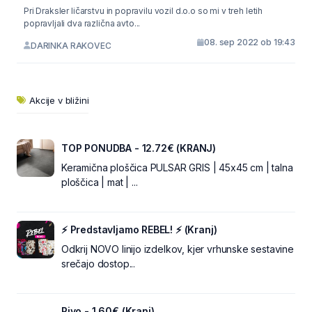
Pri Draksler ličarstvu in popravilu vozil d.o.o so mi v treh letih
popravljali dva različna avto...
08. sep 2022 ob 19:43
DARINKA RAKOVEC
Akcije v bližini
TOP PONUDBA - 12.72€ (KRANJ)
Keramična ploščica PULSAR GRIS | 45x45 cm | talna
ploščica | mat | ...
⚡ Predstavljamo REBEL! ⚡ (Kranj)
Odkrij NOVO linijo izdelkov, kjer vrhunske sestavine
srečajo dostop...
Pivo - 1.60€ (Kranj)