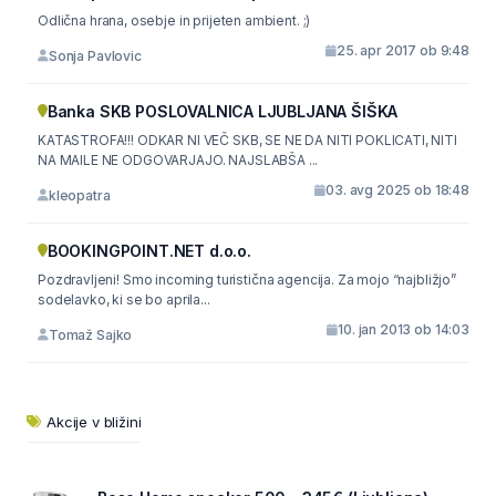
Odlična hrana, osebje in prijeten ambient. ;)
25. apr 2017 ob 9:48
Sonja Pavlovic
Banka SKB POSLOVALNICA LJUBLJANA ŠIŠKA
KATASTROFA!!! ODKAR NI VEČ SKB, SE NE DA NITI POKLICATI, NITI
NA MAILE NE ODGOVARJAJO. NAJSLABŠA ...
03. avg 2025 ob 18:48
kleopatra
BOOKINGPOINT.NET d.o.o.
Pozdravljeni! Smo incoming turistična agencija. Za mojo “najbližjo”
sodelavko, ki se bo aprila...
10. jan 2013 ob 14:03
Tomaž Sajko
Akcije v bližini