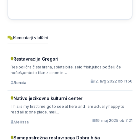
Komentarji v bližini
Restavracija Gregori
Res odlična čista hrana, solata bife ,zelo frish,juhca po želji če
hočeš,ombolo filan z sirom in ...
12. avg 2022 ob 11:50
Renata
Nativo jezikovno kulturni center
This is my first time go to see at here and i am actually happy to
read all at one place. meil...
19. maj 2025 ob 7:21
Mellissa
Samopostrežna restavracija Dobra hiša