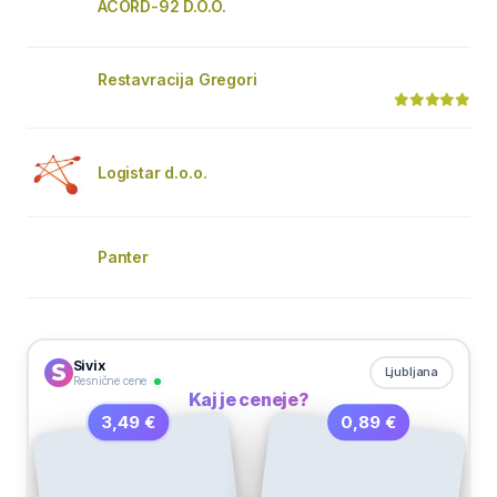
ACORD-92 D.O.O.
Restavracija Gregori
Logistar d.o.o.
Panter
Sivix
Ljubljana
Resnične cene
Kaj je ceneje?
0,89 €
3,49 €