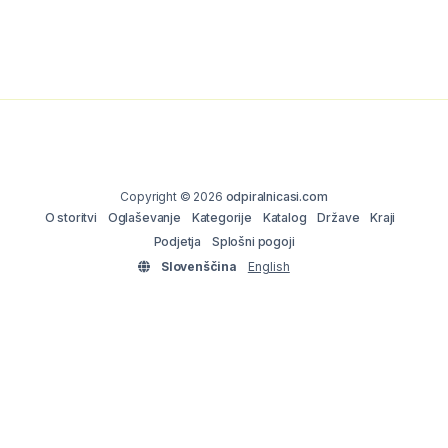
Copyright © 2026
odpiralnicasi.com
O storitvi
Oglaševanje
Kategorije
Katalog
Države
Kraji
Podjetja
Splošni pogoji
Slovenščina
English