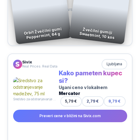
VS
Orbit Žvečilni gumi
Žvečilni gumiji
Sweetmint, 10 kos
Peppermint, 64 g
Sivix
Ljubljana
Real Prices. Real Data
Kako pameten kupec
si?
Ugani ceno v lokalnem
Mercator
Sredstvo za odstranjevanje madežev, 75 ml
5,79 €
2,79 €
8,79 €
Preveri cene v bližini na Sivix.com