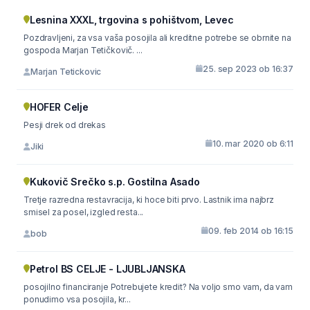
Lesnina XXXL, trgovina s pohištvom, Levec
Pozdravljeni, za vsa vaša posojila ali kreditne potrebe se obrnite na
gospoda Marjan Tetičkovič. ...
25. sep 2023 ob 16:37
Marjan Tetickovic
HOFER Celje
Pesji drek od drekas
10. mar 2020 ob 6:11
Jiki
Kukovič Srečko s.p. Gostilna Asado
Tretje razredna restavracija, ki hoce biti prvo. Lastnik ima najbrz
smisel za posel, izgled resta...
09. feb 2014 ob 16:15
bob
Petrol BS CELJE - LJUBLJANSKA
posojilno financiranje Potrebujete kredit? Na voljo smo vam, da vam
ponudimo vsa posojila, kr...