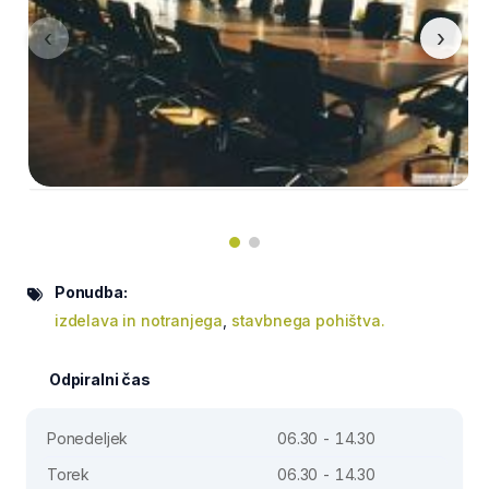
‹
›
Ponudba:
izdelava in notranjega
,
stavbnega pohištva.
Odpiralni čas
Ponedeljek
06.30 - 14.30
Torek
06.30 - 14.30