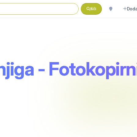
Doda
Išči
jiga - Fotokopirn