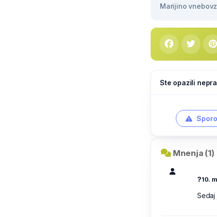
Marijino vnebovze
Ste opazili nepra
Sporo
Mnenja (1)
?
10. m
Sedaj 