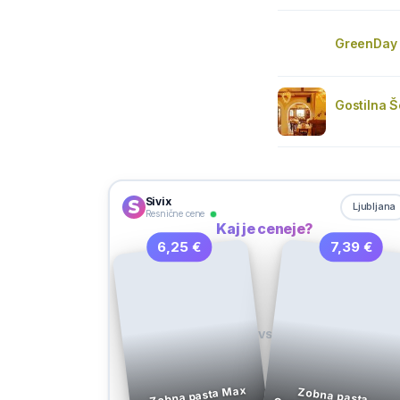
GreenDay
Gostilna Š
Sivix
Ljubljana
Resnične cene
Kaj je ceneje?
6,25 €
7,39 €
VS
Zobna pasta Max
Zobna pasta
Complete protection White, Sensodyne, 75