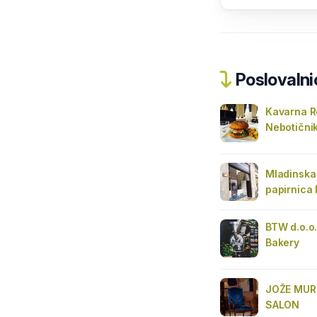
Poslovalnic
Kavarna R
Nebotični
Mladinska 
papirnica 
BTW d.o.o
Bakery
JOŽE MURK
SALON