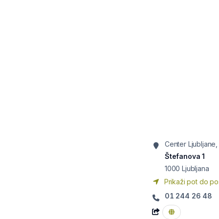
Center Ljubljane,
Štefanova 1
1000
Ljubljana
Prikaži pot do po
01 244 26 48