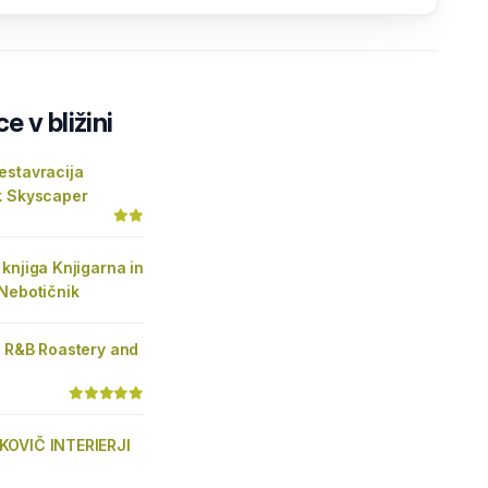
e v bližini
estavracija
k Skyscaper
knjiga Knjigarna in
Nebotičnik
. R&B Roastery and
OVIČ INTERIERJI