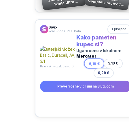
White Ultra
Freshness Pearls, 50
ml
ml
Sivix
Ljubljana
Real Prices. Real Data
Kako pameten
kupec si?
Ugani ceno v lokalnem
Mercator
6,19 €
3,19 €
Baterijski vložek Basic, Duracell, AA, 2/1
9,29 €
Preveri cene v bližini na Sivix.com