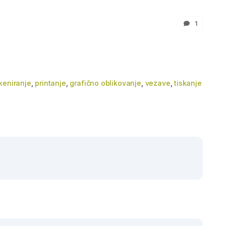
1
keniranje
,
printanje
,
grafično oblikovanje
,
vezave
,
tiskanje