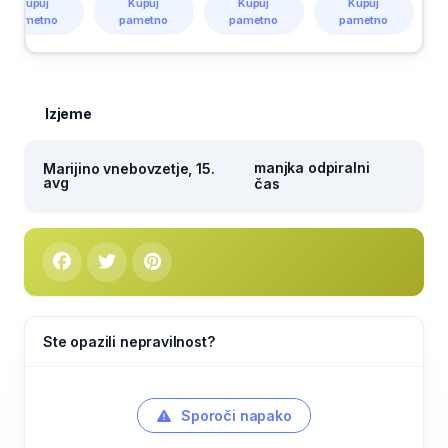
Kupuj
Kupuj
Kupuj
Kupuj
pametno
pametno
pametno
pametno
Izjeme
manjka odpiralni
Marijino vnebovzetje, 15.
avg
čas
Ste opazili nepravilnost?
Sporoči napako