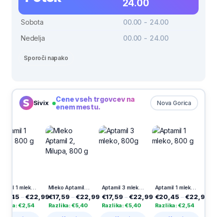
24.00
Sobota
00.00 - 24.00
Nedelja
00.00 - 24.00
Sporoči napako
Cene vseh trgovcev na
Sivix
Nova Gorica
enem mestu.
Aptamil 1 mleko, 800 g
Mleko Aptamil 2, Milupa, 800 g
Aptamil 3 mleko, 800g
Aptamil 1 mleko, 800 g
0,45
–
€22,99
€17,59
–
€22,99
€17,59
–
€22,99
€20,45
–
€22,99
lika: €2,54
Razlika: €5,40
Razlika: €5,40
Razlika: €2,54