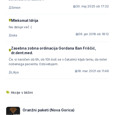
30. maj 2025 ob 17:32
Simon
Mlekomat Idrija
Ne deluje več :(
06. jan 2016 ob 18:12
luka
Zasebna zobna ordinacija Gordana Ban Friščić,
dr.dent.med.
Če. si naročen ob 9h, ob 10h boš se v čakalnici kljub temu, da noter
nobenega pacienta. Odsvetujem.
18. mar 2021 ob 11:49
Liliya
Akcije v bližini
Oranžni paketi (Nova Gorica)