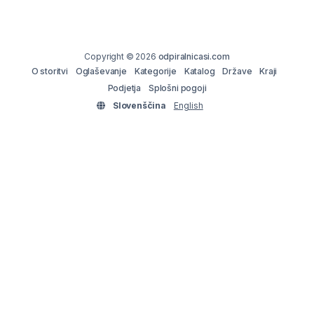
Copyright © 2026
odpiralnicasi.com
O storitvi
Oglaševanje
Kategorije
Katalog
Države
Kraji
Podjetja
Splošni pogoji
Slovenščina
English