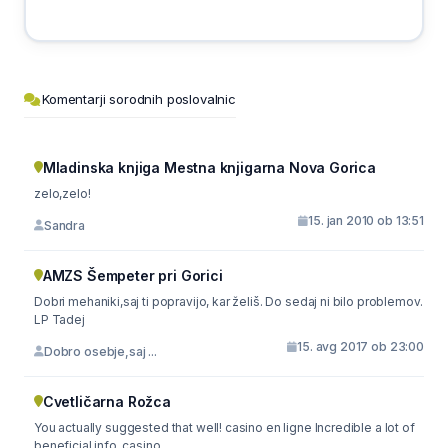
Komentarji sorodnih poslovalnic
Mladinska knjiga Mestna knjigarna Nova Gorica
zelo,zelo!
15. jan 2010 ob 13:51
Sandra
AMZS Šempeter pri Gorici
Dobri mehaniki,saj ti popravijo, kar želiš. Do sedaj ni bilo problemov.
LP Tadej
15. avg 2017 ob 23:00
Dobro osebje,saj ...
Cvetličarna Rožca
You actually suggested that well! casino en ligne Incredible a lot of
beneficial info. casino ...