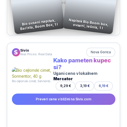
VS
Bio ovseni napitek,
Barista, Boom Box, 1 l
Napitek Bio Boom box, ovseni, lešnik, 1 l
Sivix
Nova Gorica
Real Prices. Real Data
Kako pameten kupec
si?
Ugani ceno v lokalnem
Mercator
Bio cejlonski cimet, Sonnentor, 40 g
9,29 €
3,19 €
6,19 €
Preveri cene v bližini na Sivix.com