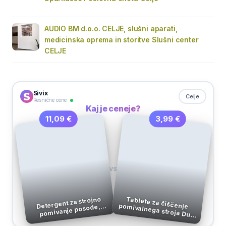
AUDIO BM d.o.o. CELJE, slušni aparati,
medicinska oprema in storitve Slušni center
CELJE
Sivix
Celje
Resnične cene
Kaj je ceneje?
3,99 €
11,09 €
VS
Detergent za strojno
Tablete za čiščenje pomivalnega stroja Duo
pomivanje posode,
machine cleaner, 3 kos
tablete, Ecover, 25/1