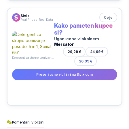
Sivix
Celje
Real Prices. Real Data
Kako pameten kupec
si?
Ugani ceno v lokalnem
Mercator
29,29 €
44,99 €
Detergent za strojno pomivanje posode, 5 in 1, Somat, 65/1
36,99 €
Preveri cene v bližini na Sivix.com
Komentarji v bližini