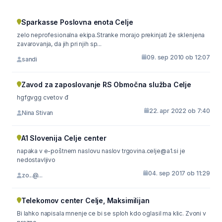
Sparkasse Poslovna enota Celje
zelo neprofesionalna ekipa.Stranke morajo prekinjati že sklenjena
zavarovanja, da jih pri njih sp...
09. sep 2010 ob 12:07
sandi
Zavod za zaposlovanje RS Območna služba Celje
hgfgvgg cvetov đ
22. apr 2022 ob 7:40
Nina Stivan
A1 Slovenija Celje center
napaka v e-poštnem naslovu naslov trgovina.celje@a1.si je
nedostavljivo
04. sep 2017 ob 11:29
zo...@...
Telekomov center Celje, Maksimilijan
Bi lahko napisala mnenje ce bi se sploh kdo oglasil ma klic. Zvoni v