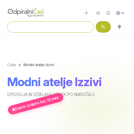
Celje
Modni atelje Izzivi
Modni atelje Izzivi
IZPOSOJA IN IZDELAVA OBLEK PO NAROČILU.
Zaprto (odpira čez 13 min)