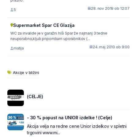
prazno.
28. nov 2019 ob 12:07
5
Supermarket Spar CE Glazija
WC za invalide je v garažni hiši Spar že najmanj 3 tedne
neuporabno,kljub pripombam uporabnikov (...
24. maj 2010 ob 9:00
matija
Akcije v bližini
(CELJE)
- 30 % popust na UNIOR izdelke ! (Celje)
Akcija velja na redne cene Unior izdelkov v spletni
trgovini www.mi...