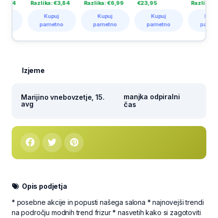
84
Razlika: €3,84
Razlika: €6,99
€23,95
Razlika: €1,30
Kupuj
Kupuj
Kupuj
Kupuj
pametno
pametno
pametno
pametno
Izjeme
manjka odpiralni
Marijino vnebovzetje, 15.
avg
čas
Opis podjetja
* posebne akcije in popusti našega salona * najnovejši trendi
na področju modnih trend frizur * nasvetih kako si zagotoviti