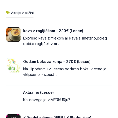
Akcije v bližini
kava z rogljičkom - 2.10€ (Lesce)
Expreso,kava z mlekom ali kava s smetano,poleg
dobite rogljiček z m...
Oddam boks za konja - 270€ (Lesce)
Na Hipodromu v Lescah oddamo boks, v ceno je
vključeno: - izpust ...
Aktualno (Lesce)
Kaj novega je v MERKURju?
⚡ Predstavljamo REBEL! ⚡ (Radovljica)