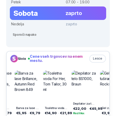
Petek
07.00 - 19.00
Sobota
zaprto
Nedelja
zaprto
Sporoči napako
Cene vseh trgovcev na enem
Sivix
Lesce
mestu.
Depilator za telo BS1000, Braun
Pena za lase Pantene, Defined Curls, 200 ml
Barva za lase Brillance, Autumn Red Brown 849
Toaletna voda For Her, Tom Tailor, 30 ml
Gel za tuširan
€22,00
–
€45,95
,79
€5,95
–
€9,79
€14,90
–
€21,89
€3,99
–
€5,
Razlika: