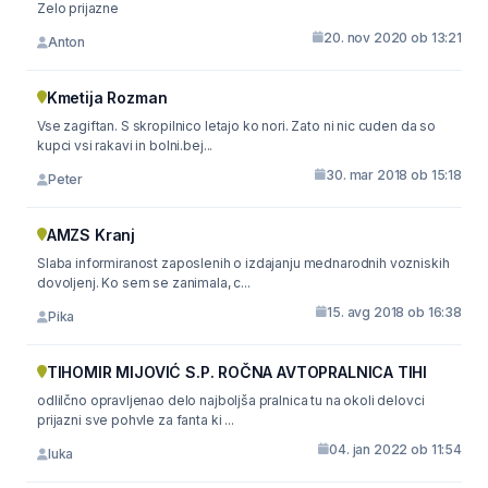
Zelo prijazne
20. nov 2020 ob 13:21
Anton
Kmetija Rozman
Vse zagiftan. S skropilnico letajo ko nori. Zato ni nic cuden da so
kupci vsi rakavi in bolni.bej...
30. mar 2018 ob 15:18
Peter
AMZS Kranj
Slaba informiranost zaposlenih o izdajanju mednarodnih vozniskih
dovoljenj. Ko sem se zanimala, c...
15. avg 2018 ob 16:38
Pika
TIHOMIR MIJOVIĆ S.P. ROČNA AVTOPRALNICA TIHI
odlilčno opravljenao delo najboljša pralnica tu na okoli delovci
prijazni sve pohvle za fanta ki ...
04. jan 2022 ob 11:54
luka