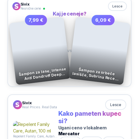
Sivix
Lesce
Resnične cene
Kaj je ceneje?
6,09 €
7,99 €
VS
Šampon za lase, Intense
Šampon za srbeče lasišče, Subrina Recept,
Anti Dandruff Deep
Caring, Syoss, 750 ml
400 ml
Sivix
Lesce
Real Prices. Real Data
Kako pameten kupec
si?
Ugani ceno v lokalnem
Mercator
Repelent Family Care, Autan, 100 ml