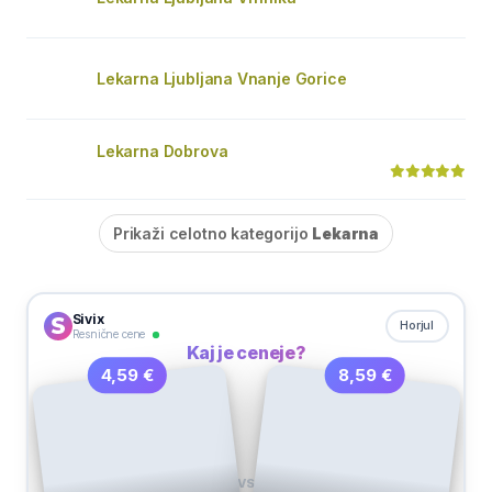
Lekarna Ljubljana Vnanje Gorice
Lekarna Dobrova
Prikaži celotno kategorijo
Lekarna
Sivix
Horjul
Resnične cene
Kaj je ceneje?
8,59 €
4,59 €
VS