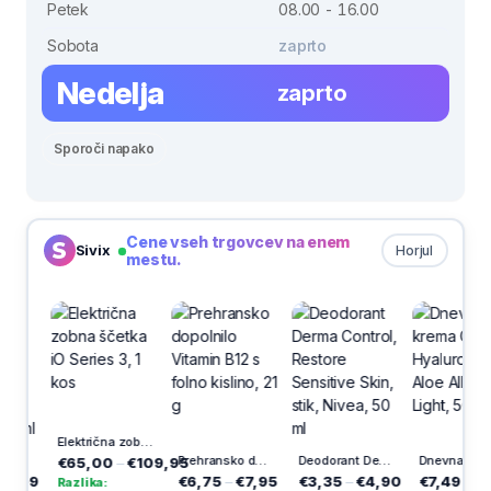
Petek
08.00 - 16.00
Sobota
zaprto
Nedelja
zaprto
Sporoči napako
Cene vseh trgovcev na enem
Sivix
Horjul
mestu.
Električna zobna ščetka iO Series 3, 1 kos
l
Prehransko dopolnilo Vitamin B12 s folno kislino, 21 g
Deodorant Derma Control, Restore Sensitive Skin, stik, Nivea, 50 ml
Dnevna BB krema Classic Hyaluronic Aloe All-in-1 Light, 50 ml
€65,00
–
€109,95
99
€6,75
–
€7,95
€3,35
–
€4,90
€7,49
–
€9,99
Razlika: