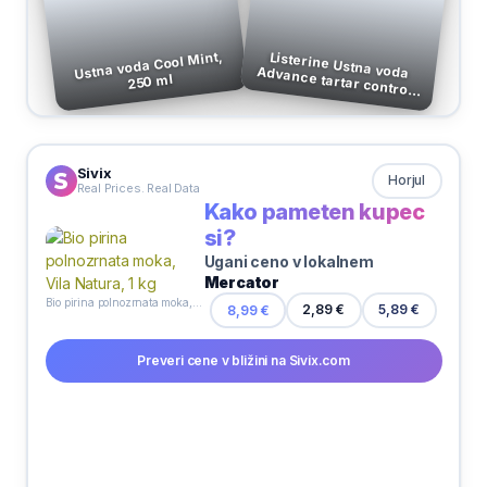
Ustna voda Cool Mint,
Listerine Ustna voda Advance tartar control,
250 ml
500 ml
Sivix
Horjul
Real Prices. Real Data
Kako pameten kupec
si?
Ugani ceno v lokalnem
Mercator
Bio pirina polnozrnata moka, Vila Natura, 1 kg
2,89 €
8,99 €
5,89 €
Preveri cene v bližini na Sivix.com