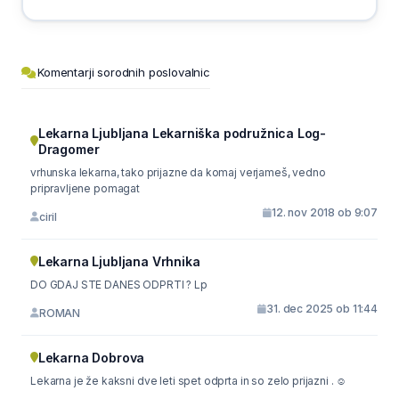
Komentarji sorodnih poslovalnic
Lekarna Ljubljana Lekarniška podružnica Log-
Dragomer
vrhunska lekarna, tako prijazne da komaj verjameš, vedno
pripravljene pomagat
12. nov 2018 ob 9:07
ciril
Lekarna Ljubljana Vrhnika
DO GDAJ STE DANES ODPRTI ? Lp
31. dec 2025 ob 11:44
ROMAN
Lekarna Dobrova
Lekarna je že kaksni dve leti spet odprta in so zelo prijazni . ☺