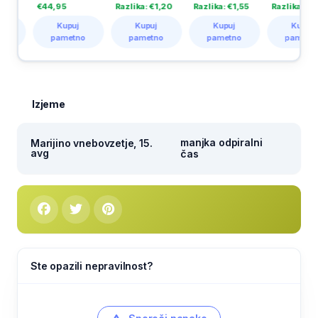
€44,95
Razlika: €1,20
Razlika: €1,55
Razlika: €2,50
Kupuj
Kupuj
Kupuj
Kupuj
pametno
pametno
pametno
pametno
Izjeme
manjka odpiralni
Marijino vnebovzetje, 15.
avg
čas
Ste opazili nepravilnost?