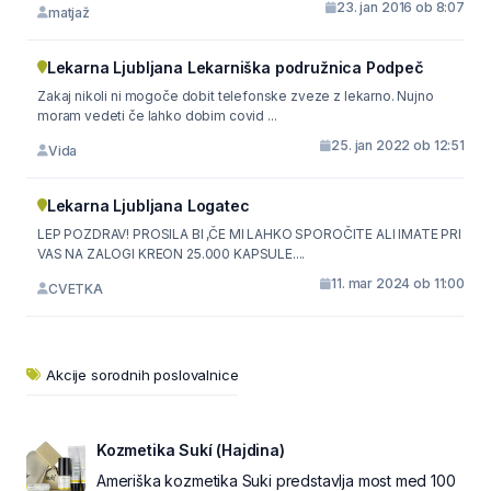
23. jan 2016 ob 8:07
matjaž
Lekarna Ljubljana Lekarniška podružnica Podpeč
Zakaj nikoli ni mogoče dobit telefonske zveze z lekarno. Nujno
moram vedeti če lahko dobim covid ...
25. jan 2022 ob 12:51
Vida
Lekarna Ljubljana Logatec
LEP POZDRAV! PROSILA BI ,ČE MI LAHKO SPOROČITE ALI IMATE PRI
VAS NA ZALOGI KREON 25.000 KAPSULE....
11. mar 2024 ob 11:00
CVETKA
Akcije sorodnih poslovalnice
Kozmetika Sukí (Hajdina)
Ameriška kozmetika Suki predstavlja most med 100