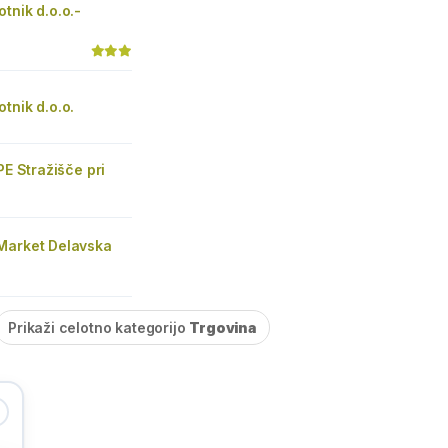
tnik d.o.o.-
tnik d.o.o.
PE Stražišče pri
Market Delavska
Prikaži celotno kategorijo
Trgovina