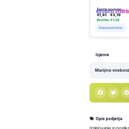
trgovcev 
enem mes
Šestilo kovinsko
€1,81
–
€3,19
€4,68
–
Razlika: €1,38
Razlika: 
Kupuj pametno
Kupuj p
Izjeme
Marijino vnebovze
Opis podjetja
Izdelovanje in poslik