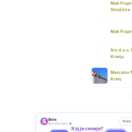
Mak Prapro
Stražišče
Mak Prapro
Aro d.o.o. 
Kranju
Mercator 
Kranj
Sivix
Kranj
Resnične cene
Kaj je ceneje?