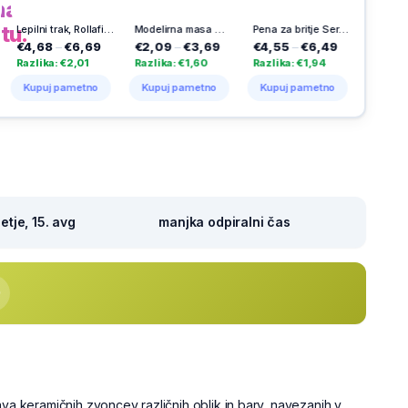
na
tu.
Lepilni trak, Rollafix transparent, Uhu, 25 m + 5 m gratis
Modelirna masa Optima, 500 g, bele barve
Pena za britje Series Revitalizing Sensitive, 200 ml
Barva za lase Color Oleo, 1-10 intenzivno črna, Syoss
€6,69
€2,09
–
€3,69
€4,55
–
€6,49
€5,99
–
€8,99
€2,01
Razlika: €1,60
Razlika: €1,94
Razlika: €3,00
ametno
Kupuj pametno
Kupuj pametno
Kupuj pametno
tje, 15. avg
manjka odpiralni čas
ava keramičnih zvoncev različnih oblik in barv, navezanih v