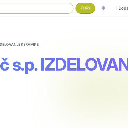
Doda
Išči
 IZDELOVANJE KERAMIKE
ič s.p. IZDELOV