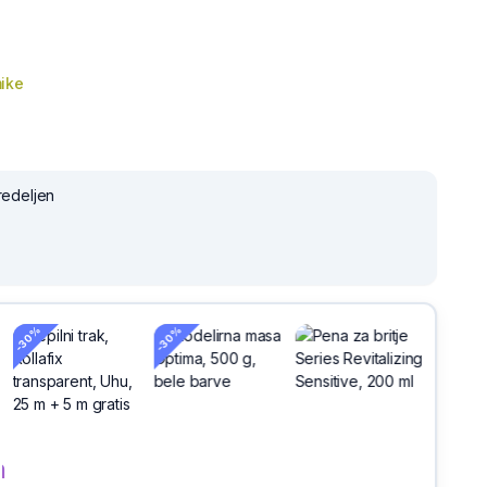
ike
redeljen
-30%
h