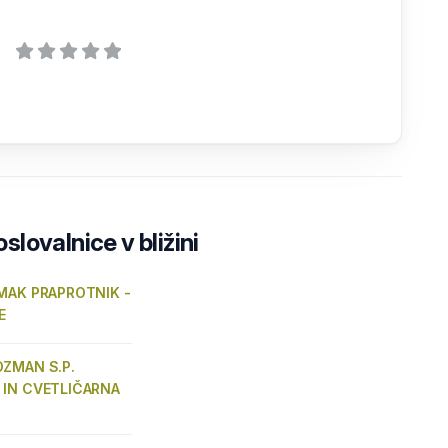
lovalnice v bližini
 MAK PRAPROTNIK -
E
OZMAN S.P.
 IN CVETLIČARNA