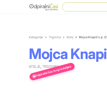
Kategorije
Trgovina
Kranj
Mojca Knapič s.p.
Mojca Knap
ATELJE
,
TRGOVINA
Odpiralni čas ni opredeljen