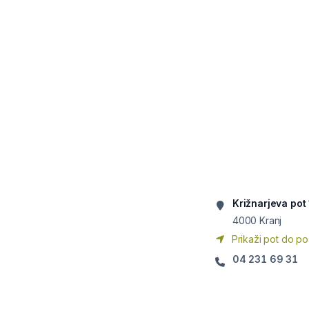
Križnarjeva pot 
4000
Kranj
Prikaži pot do po
04 231 69 31