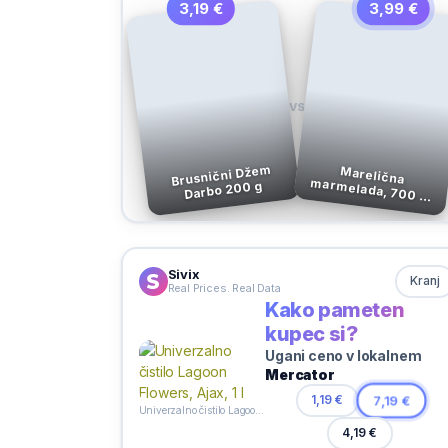
3,19 €
3,99 €
VS
Brusnični Džem
Marelična
marmelada, 700 g,
Darbo 200 g
Belsad
Sivix
Kranj
Real Prices. Real Data
Kako pameten
kupec si?
Ugani ceno v lokalnem
Mercator
1,19 €
7,19 €
Univerzalno čistilo Lagoon Flowers, Ajax, 1 l
4,19 €