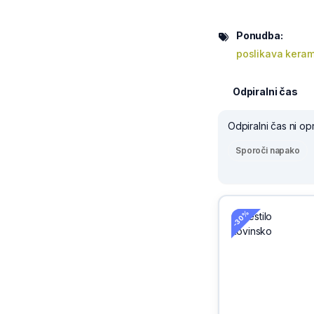
Ponudba:
poslikava keram
Odpiralni čas
Odpiralni čas ni op
Sporoči napako
-30%
-30%
Sivix
Kranj
Cene vse