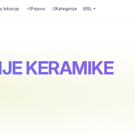
j lokacijo
Prijava
Kategorije
SL
ANJE KERAMIKE