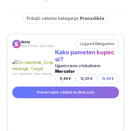
Prikaži celotno kategorijo
Prenočišče
Sivix
Log pod Mangartom
Real Prices. Real Data
Kako pameten kupec
si?
Ugani ceno v lokalnem
Mercator
Črn nahrbtnik, Econ melange, Target
9,49 €
12,50 €
15,59 €
Preveri cene v bližini na Sivix.com