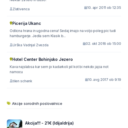
10. apr 2011 ob 12:35
Zlativenca
Picerija Ukanc
Odlicna hrana in ugodna cena! Sedaj imajo na voljo poleg pic tudi
hamburgerje. Jedla sem Klasik b...
02. okt 2016 ob 15:00
Urška Vadnjal Zvezda
Hotel Center Bohinjsko Jezero
Kava najslabsa kar sem jo kadarkoli pil kot bi nekdo jajca not
namocu
10. avg 2017 ob 9:19
tilen schenk
Akcije sorodnih poslovalnice
Akcija!!! - 21€ (IdijaIdrija)