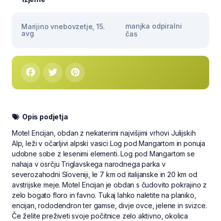
manjka odpiralni
Marijino vnebovzetje, 15.
avg
čas
Opis podjetja
Motel Encijan, obdan z nekaterimi najvišjimi vrhovi Julijskih
Alp, leži v očarljivi alpski vasici Log pod Mangartom in ponuja
udobne sobe z lesenimi elementi. Log pod Mangartom se
nahaja v osrčju Triglavskega narodnega parka v
severozahodni Sloveniji, le 7 km od italijanske in 20 km od
avstrijske meje. Motel Encijan je obdan s čudovito pokrajino z
zelo bogato floro in favno. Tukaj lahko naletite na planiko,
encijan, rododendron ter gamse, divje ovce, jelene in svizce.
Če želite preživeti svoje počitnice zelo aktivno, okolica