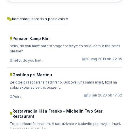
Komentarji sorodnih poslovalnic
Pension Kamp Klin
hello, do you have safe storage for bicycles for guests in the hotel
please?
20. maj 2018 ob 22:35
hello, do you hav...
Gostilna pri Martinu
Zelo zelo razočarana nad hrano. Gobova juha sama mast, fizol na
solati skoraj surov trd, prazen ...
13. jan 2020 ob 17:52
Petra
Restavracija Hiša Franko - Michelin Two Star
Restaurant
Toplo priporočam vsem, ki radi uživate v čudovito pripravljeni hrani.
Nektar za telo in dušo!