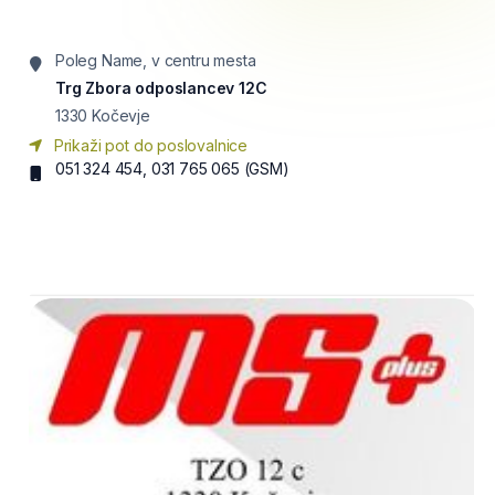
Poleg Name, v centru mesta
Trg Zbora odposlancev 12C
1330
Kočevje
Prikaži pot do poslovalnice
051 324 454, 031 765 065
(GSM)