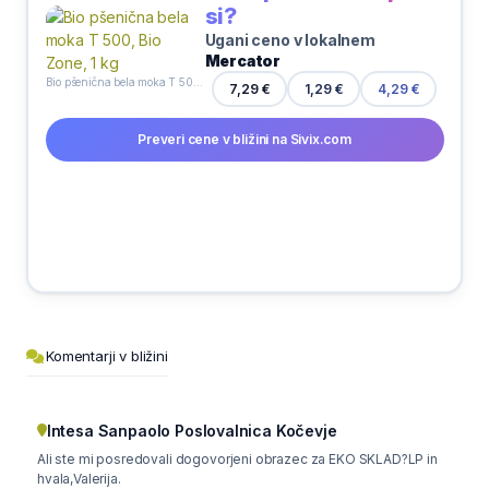
si?
Ugani ceno v lokalnem
Mercator
Bio pšenična bela moka T 500, Bio Zone, 1 kg
1,29 €
7,29 €
4,29 €
Preveri cene v bližini na Sivix.com
Komentarji v bližini
Intesa Sanpaolo Poslovalnica Kočevje
Ali ste mi posredovali dogovorjeni obrazec za EKO SKLAD?LP in
hvala,Valerija.