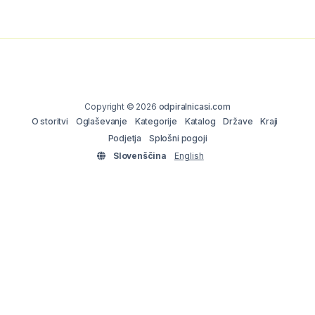
Copyright © 2026
odpiralnicasi.com
O storitvi
Oglaševanje
Kategorije
Katalog
Države
Kraji
Podjetja
Splošni pogoji
Slovenščina
English