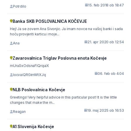
15. feb 2018 ob 18:47
Potrdilo
Banka SKB POSLOVALNICA KOČEVJE
Hej! Ja se zovem Ana Sivonjic. Ja imam novce na vašoj banki i sada
hoću provjeriti karticu i moje...
21. apr 2020 ob 12:54
Ana
Zavarovalnica Triglav Poslovna enota Kočevje
mUruGxOdsnaFlQrquiX
06. feb ob 4:04
locvaiQRGimWtXJq
NLB Poslovalnica Kočevje
Greetings! Very helpful advice in this particular post! It is the little
changes that make the m...
19. maj 2025 ob 16:53
Reagan
A1 Slovenija Kočevje