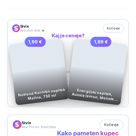
Sivix
Kočevje
Resnične cene
Kaj je ceneje?
1,89 €
1,99 €
VS
Nutrend Karnitin napitek
Energijski napitek, Aussie lemon, Monster,
Malina, 750 ml
500 ml
Sivix
Kočevje
Real Prices. Real Data
Kako pameten kupec