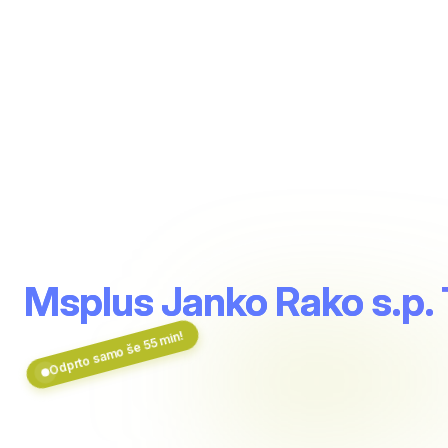
Msplus Janko Rako s.p.
Odprto samo še 55 min!