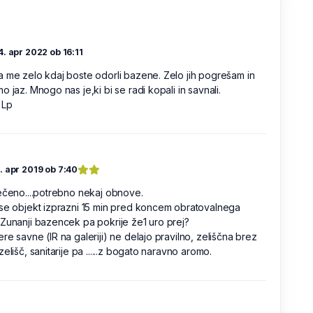
4. apr 2022 ob 16:11
 me zelo kdaj boste odorli bazene. Zelo jih pogrešam in
o jaz. Mnogo nas je,ki bi se radi kopali in savnali.
 Lp
. apr 2019 ob 7:40
ečeno....potrebno nekaj obnove.
se objekt izprazni 15 min pred koncem obratovalnega
Zunanji bazencek pa pokrije že1 uro prej?
re savne (IR na galeriji) ne delajo pravilno, zeliščna brez
zelišč, sanitarije pa ......z bogato naravno aromo.