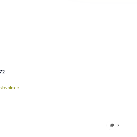
172
slovalnice
7