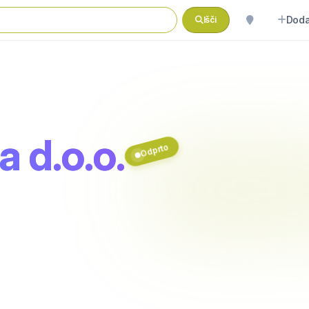
Doda
Išči
 d.o.o.
Odprto