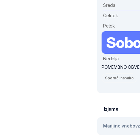
Sreda
Četrtek
Petek
Sobo
Nedelja
POMEMBNO OBVE
Sporoči napako
Izjeme
Marijino vnebovze