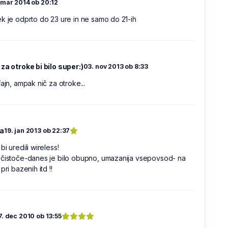
 mar 2014 ob 20:12
k je odprto do 23 ure in ne samo do 21-ih
za otroke bi bilo super:)
03. nov 2013 ob 8:33
fajn, ampak nič za otroke...
a
19. jan 2013 ob 22:37
bi uredili wireless!
 čistoče-danes je bilo obupno, umazanija vsepovsod- na
pri bazenih itd !!
7. dec 2010 ob 13:55