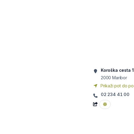
Koroška cesta 
2000
Maribor
Prikaži pot do po
02 234 41 00