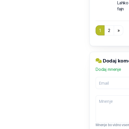
Lahko 
fajn
1
2
»
Dodaj kome
Dodaj mnenje
Mnenje bo vidno vse