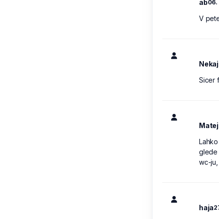
ab
06.
V pete
Nekaj 
Sicer 
Matej
Lahko 
glede
wc-ju, 
haja
2