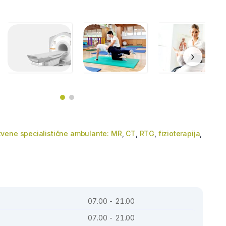
›
tvene specialistične ambulante: MR
,
CT
,
RTG
,
fizioterapija
,
07.00 - 21.00
07.00 - 21.00