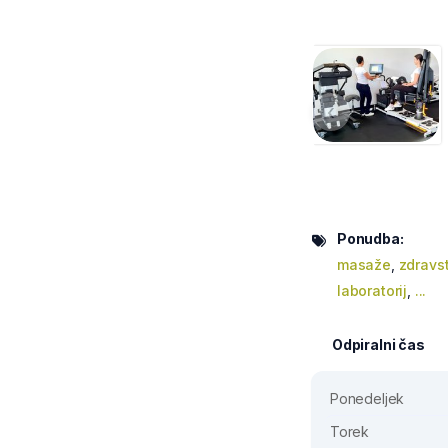
‹
Ponudba:
masaže
,
zdravs
laboratorij
,
...
Odpiralni čas
Ponedeljek
Torek