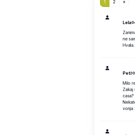
1
2
»
Lela
0
Zanima
ne sam
Hvala.
Pet
20
Milo r
Zakaj 
casa? 
Nekate
vonja 