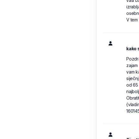
vaši b
izrabl
osebn
V tem 
kako 
Pozdra
zajam 
vam k
siječn
od 65 
najbol
Obrati
{vladi
16014