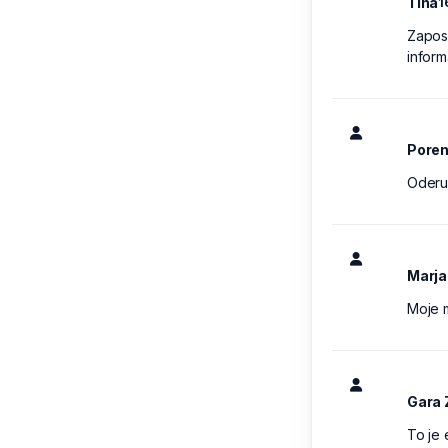
Tina
1
Zaposl
inform
Poren
Oderu
Marja
Moje m
Gara 
To je 