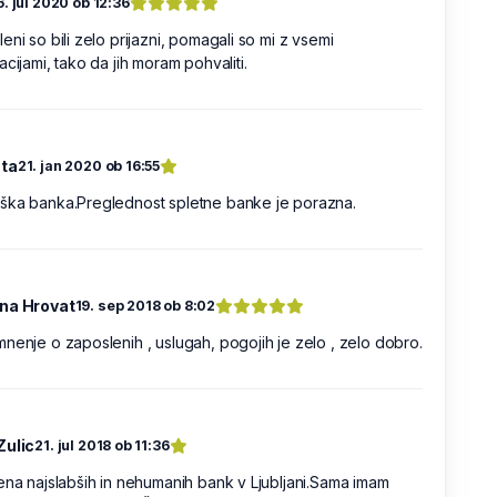
6. jul 2020 ob 12:36
eni so bili zelo prijazni, pomagali so mi z vsemi
acijami, tako da jih moram pohvaliti.
ta
21. jan 2020 ob 16:55
ška banka.Preglednost spletne banke je porazna.
na Hrovat
19. sep 2018 ob 8:02
nenje o zaposlenih , uslugah, pogojih je zelo , zelo dobro.
Zulic
21. jul 2018 ob 11:36
ena najslabših in nehumanih bank v Ljubljani.Sama imam