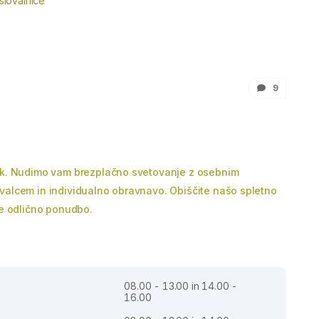
slovalnice
9
sk. Nudimo vam brezplačno svetovanje z osebnim
valcem in individualno obravnavo. Obiščite našo spletno
te odlično ponudbo.
08.00 - 13.00 in 14.00 -
16.00