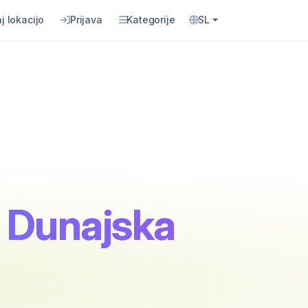
j lokacijo
Prijava
Kategorije
SL
a Dunajska