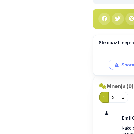
Ste opazili nepra
Sporo
Mnenja (9)
1
2
»
Emil 
Kako 