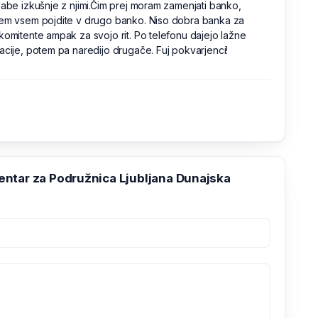
labe izkušnje z njimi.Čim prej moram zamenjati banko,
jem vsem pojdite v drugo banko. Niso dobra banka za
komitente ampak za svojo rit. Po telefonu dajejo lažne
acije, potem pa naredijo drugače. Fuj pokvarjenci!
ntar za Podružnica Ljubljana Dunajska