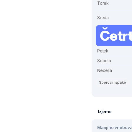
Torek
Sreda
Četr
Petek
Sobota
Nedelja
Sporoči napako
Izjeme
Marijino vnebovze