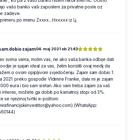
anki , ko pa z vašo banko nisem nikoli imel nič. Očitno
jajo vašo banko vaši zaposleni za privatne posle oz
e zadeve.
primeru po imenu Zxxxx....Hxxxxx iz Lj.
sam dobio zajam
04. maj 2021 ob 21:43
v svima vama, molim vas, ne ako vaša banka odbije dati
ovdje je sjajan ideal za vas, želim koristiti ovaj medij da
ažem o ovom opipljivom svjedočenju. Zajam sam dobio 1.
ja 2021. preko gospođe Vldimire Franke, dala mi je zajam
000 eura i bio sam sretan. Ako vam treba zajam za vaš
ji interes, možete ga dobiti po kamatnoj stopi od 3%.
te se njezinoj tvrtki e-poštom:
mirafinancijskiinvestitor@yahoo.com} (WhatsApp:
560144)