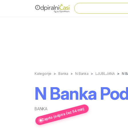
Kategorije
Banka
N Banka
LJUBLJANA
N B
N Banka Pod
BANKA
Zaprto (odpira čez 54 min)