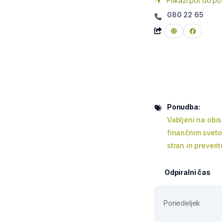
Prikaži pot do po
080 22 65
Ponudba:
Vabljeni na obi
finančnim sveto
stran in preveri
Odpiralni čas
Ponedeljek