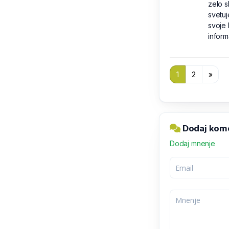
zelo s
svetu
svoje 
inform
1
2
»
Dodaj kome
Dodaj mnenje