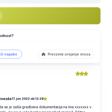
vilnost?
či napako
Prevzemi urejanje vnosa
Gnezda
17. jan 2022 ob 12:28
da se je zašla gradbena dokumentacija na ime xxxxxxx v