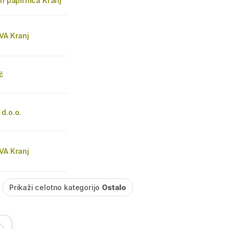
in papirnica Kranj
VA Kranj
č
d.o.o.
VA Kranj
Prikaži celotno kategorijo
Ostalo