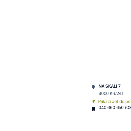
NA SKALI 7
4000
KRANJ
Prikaži pot do po
040 660 650
(G