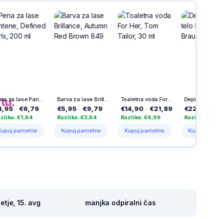
h
na
tu.
Pena za lase Pantene, Defined Curls, 200 ml
Barva za lase Brillance, Autumn Red Brown 849
Toaletna voda For Her, Tom Tailor, 30 ml
Depilator za telo BS1000, Braun
6,79
€5,95
–
€9,79
€14,90
–
€21,89
€22,00
–
€45,95
,84
Razlika: €3,84
Razlika: €6,99
Razlika: €23,95
metno
Kupuj pametno
Kupuj pametno
Kupuj pametno
tje, 15. avg
manjka odpiralni čas