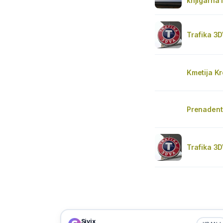
knjigarna 
Trafika 3D
Kmetija Kr
Prenadent 
Trafika 3D
Sivix