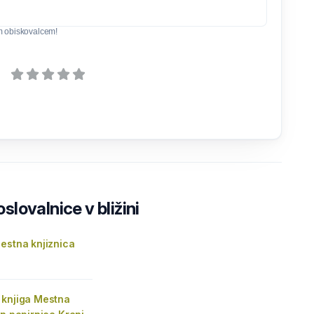
m obiskovalcem!
lovalnice v bližini
estna knjiznica
 knjiga Mestna