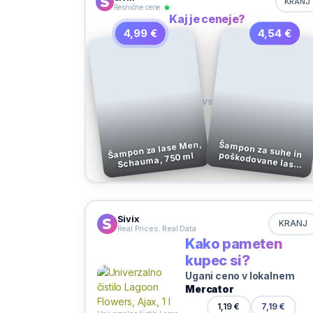
KRANJ
Resnične cene
Kaj je ceneje?
4,99 €
4,54 €
VS
Šampon za lase Men,
Schauma, 750 ml
Šampon za suhe in poškodovane lase Intense Plex, 440 ml
Sivix
KRANJ
Real Prices. Real Data
Kako pameten
kupec si?
Ugani ceno v lokalnem
Mercator
7,19 €
1,19 €