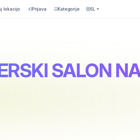
j lokacijo
Prijava
Kategorije
SL
ZERSKI SALON N