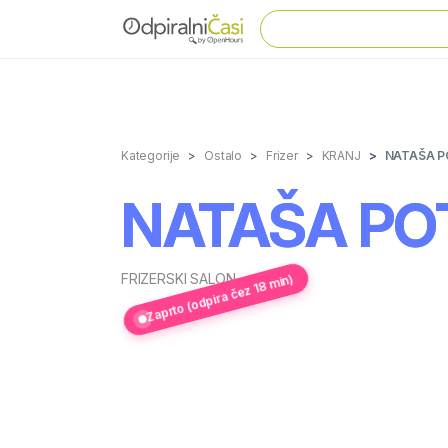
Kategorije
Ostalo
Frizer
KRANJ
NATAŠA PO
NATAŠA POT
FRIZERSKI SALON
Zaprto (odpira čez 18 min)