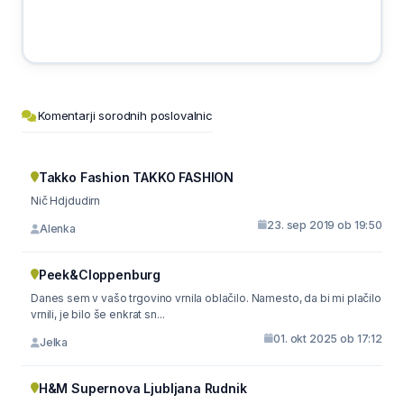
Komentarji sorodnih poslovalnic
Takko Fashion TAKKO FASHION
Nič Hdjdudirn
23. sep 2019 ob 19:50
Alenka
Peek&Cloppenburg
Danes sem v vašo trgovino vrnila oblačilo. Namesto, da bi mi plačilo
vrnili, je bilo še enkrat sn...
01. okt 2025 ob 17:12
Jelka
H&M Supernova Ljubljana Rudnik