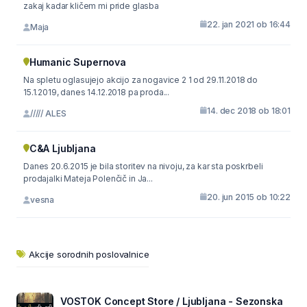
zakaj kadar kličem mi pride glasba
22. jan 2021 ob 16:44
Maja
Humanic Supernova
Na spletu oglasujejo akcijo za nogavice 2 1 od 29.11.2018 do
15.1.2019, danes 14.12.2018 pa proda...
14. dec 2018 ob 18:01
///// ALES
C&A Ljubljana
Danes 20.6.2015 je bila storitev na nivoju, za kar sta poskrbeli
prodajalki Mateja Polenčič in Ja...
20. jun 2015 ob 10:22
vesna
Akcije sorodnih poslovalnice
VOSTOK Concept Store / Ljubljana - Sezonska