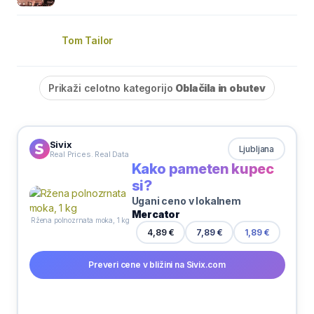
Tom Tailor
Prikaži celotno kategorijo
Oblačila in obutev
Sivix
Ljubljana
Real Prices. Real Data
Kako pameten kupec
si?
Ugani ceno v lokalnem
Mercator
Ržena polnozrnata moka, 1 kg
7,89 €
4,89 €
1,89 €
Preveri cene v bližini na Sivix.com