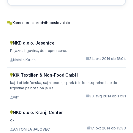
Komentarji sorodnih poslovalnic
NKD d.o.o. Jesenice
Prijazna trgovina, dostopne cene.
24. okt 2014 ob 18:04
Natalia Kulish
KiK Textilien & Non-Food GmbH
kaj ti bi telefonska, saj ni prodaja prek telefona, sprehodi se do
trgovine pa bo! ti pa ja, ka...
30. avg 2019 ob 17:31
wtf
NKD d.o.o. Kranj, Center
ok
17. okt 2014 ob 13:33
ANTONIJA JALOVEC