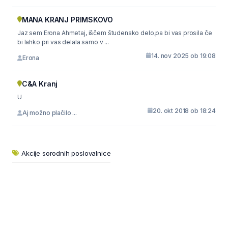
MANA KRANJ PRIMSKOVO
Jaz sem Erona Ahmetaj, iščem študensko delo,pa bi vas prosila če
bi lahko pri vas delala samo v ...
14. nov 2025 ob 19:08
Erona
C&A Kranj
U
20. okt 2018 ob 18:24
Aj možno plačilo ...
Akcije sorodnih poslovalnice