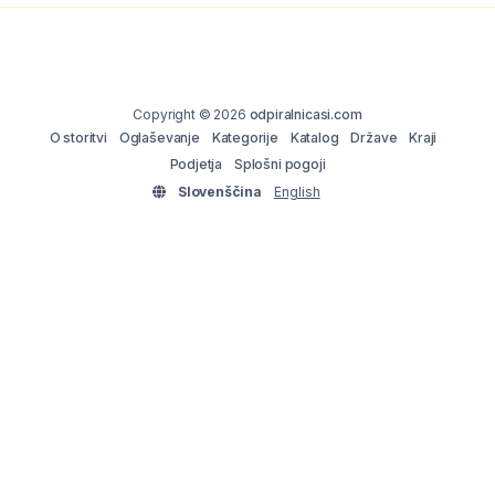
Copyright © 2026
odpiralnicasi.com
O storitvi
Oglaševanje
Kategorije
Katalog
Države
Kraji
Podjetja
Splošni pogoji
Slovenščina
English