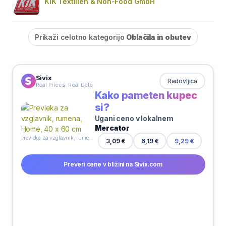
KiK Textilien & Non-Food GmbH
Prikaži celotno kategorijo
Oblačila in obutev
Sivix
Radovljica
Real Prices. Real Data
Kako pameten kupec
si?
Ugani ceno v lokalnem
Mercator
Prevleka za vzglavnik, rumena, Home, 40 x 60 cm
3,09 €
6,19 €
9,29 €
Preveri cene v bližini na Sivix.com