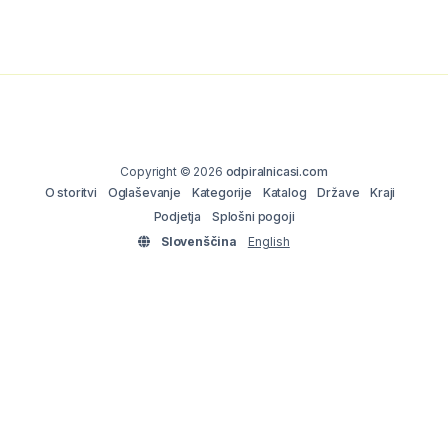
Copyright © 2026
odpiralnicasi.com
O storitvi
Oglaševanje
Kategorije
Katalog
Države
Kraji
Podjetja
Splošni pogoji
Slovenščina
English