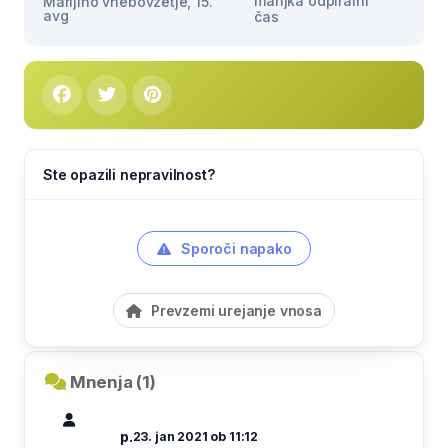
manjka odpiralni
Marijino vnebovzetje, 15.
avg
čas
Ste opazili nepravilnost?
Sporoči napako
Prevzemi urejanje vnosa
Mnenja (1)
p.
23. jan 2021 ob 11:12