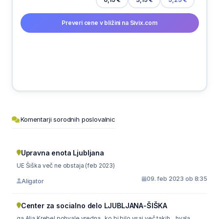
Preveri cene v bližini na Sivix.com
Komentarji sorodnih poslovalnic
Upravna enota Ljubljana
UE Šiška več ne obstaja (feb 2023)
09. feb 2023 ob 8:35
Aligator
Center za socialno delo LJUBLJANA-ŠIŠKA
ga Alja Krebel pohvale vredna...ko bi bilo vsaj več takih ...hvala