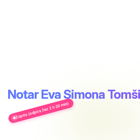
Notar Eva Simona Tomš
Zaprto (odpira čez 2 h 20 min)