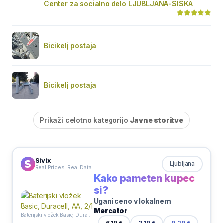
Center za socialno delo LJUBLJANA-ŠIŠKA
Bicikelj postaja
Bicikelj postaja
Prikaži celotno kategorijo
Javne storitve
Sivix
Ljubljana
Real Prices. Real Data
Kako pameten kupec
si?
Ugani ceno v lokalnem
Mercator
Baterijski vložek Basic, Duracell, AA, 2/1
6,19 €
3,19 €
9,29 €