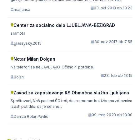
03. okt 2018 ob 13:23
marjanca
Center za socialno delo LJUBLJANA-BEŽIGRAD
sramota
30. nov 2017 ob 7:55
glassysky.2015
Notar Milan Dolgan
Na telefon se ne JAVLJAJO. Očitno ni potrebe.
23. feb ob 13:15
Bojan
Zavod za zaposlovanje RS Območna služba Ljubljana
Spoštovani, Naš pacient ŠG trdi, da mu moram kot izbrana zdravnica
izdati potrdilo, da je delane...
09. mar 2023 ob 13:00
Danica Rotar Pavlič